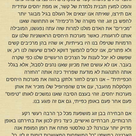
והפכו למעין תבנית נלמדת של קשר, או מפת יחסים עתידית
אם תירצו, שאיתה אנו יוצאים אל העולם בגיל מבוגר יותר
לחפש בן זוג. זוהי מקורה של ה"כימיה" או התחושה שאנו
"מכירים" את האדם מולנו למרות שזה עתה נפגשנו, המובילה
אותנו לזרועותיו. כאשר מערכות היחסים הראשוניות שלנו עם
הדמויות שטיפלו בנו היו בעייתיות, או שהיו בהן מרכיבים קשים
ולא פתורים, אנו יכולים להמשך דווקא לאדם שיעשה לנו רע, או
שפשוט לא יוכל לענות על הצרכים הריגשיים שלנו כפי שקרה
בעבר. אנו לא עושים זאת מכיוון שאנו נהנים לסבול, אלא בגלל
אותה התנהגות לא מודעת שפרויד כינה אותה "החזרה
הכפייתית" – אנו רוצים לחזור ולתקן בהווה את מערכות היחסים
הקלוקלות מהעבר, עם אדם שהפרופיל שלו מזכיר את אותן
מערכות יחסים. זוהי בעצם הסיבה שאנו נמשכים לאותו "טיפוס"
פעם אחר פעם באופן כפייתי, גם אם זה פוגע בנו.
אם הבחירה בבן זוג מושפעת מכל כך הרבה רעשי רקע
תרבותיים, חברתיים ואישיים, כיצד ניתן לכוון את בחירתנו באופן
מדויק יותר עבורנו? לב טולסטוי פותח את רומן המופת אנה
קארנינה במשפט "כל המשפחות המאושרות דומות זו לזו, כל