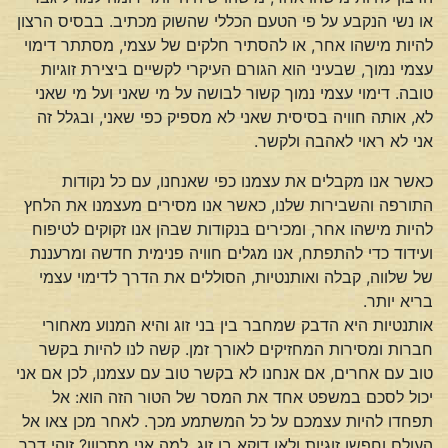
או נשי הנקבע על פי הטעם הכללי שהשוק מכתיב. בבסיס הרצון
להיות מישהו אחר, או להסתיר חלקים של עצמי, מסתתר דימוי
עצמי נמוך, שבעיני הוא הגורם העיקרי לקשיים ביצירת זוגיות
טובה. דימוי עצמי נמוך קשור לבושה על מי שאני ועל מי שאני
לא, אותה חוויה בסיסית שאני לא מספיק כפי שאני, ובגלל זה
אני לא ראוי לאהבה ולקשר.
כאשר אנו מקבלים את עצמנו כפי שאנחנו, עם כל נקודות
התורפה והשבירות שלנו, כאשר אנו מסירים מעצמנו את הלחץ
להיות מישהו אחר, ומכירים בנקודות שבהן אנו זקוקים לטיפוח
ועידוד כדי להתפתח, אנו מגלים חוויה פנימית חדשה ומרעננת
של שלווה, קבלה ואותנטיות, הסוללים את הדרך לדימוי עצמי
בריא יותר.
אותנטיות היא הדבק שמחבר בין בני זוג והיא המנוע מאחורי
חברות ומסירות המחזיקים לאורך זמן. קשה לנו להיות בקשר
טוב עם אחרים, אם אנחנו לא בקשר טוב עם עצמנו, לכן אם אני
יכול לסכם במשפט אחד את המסר של הטור הזה הוא: אל
תפחדו להיות עצמכם על כל המשתמע מכך. לאחר מכן צאו אל
העולם וחפשו זוגיות ולאו דוקא בן זוג. למה אני מתכוון? זוהי דרך