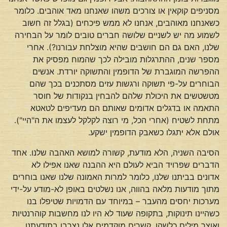
מסניפים קוקאין או צורכים משהו שאנחנו מאד אוהבים. כלומר
כשאנחנו מאוהבים, אנחנו לא ממש פיכחים (בגלל זה חשוב
לשמוע מה יש לשניים שלושה חברים טובים לומר על הבחירה
שלנו, האם גם הם חושבים שהיא מוצלחת עבורנו?). אחרי
מספר שנים, ההתרגלות מובילה לכך שהמוח מפסיק את
ההפרשה המוגברת של הדופמין והתשוקה יורדת. אנשים
הבוחרים על-פי תשוקה ורגשות עזים מסתכנים בכך שהם
מטשטשים את היכולת שלהם להבחין בנקודות של חוסר
התאמה או בדגלים אדומים שאותם הם מעדיפים לטאטא
מתחת לשטיח (אחרי הכל, מי רוצה לקלקל לעצמו את ה"היי").
אולם אלא יתגלו כשאבק הדופמין ישקע.
הסיבה השניה, הלא מודעת, קשורה למושא האהבה שלנו. אחד
הדברים שפרויד הביא לעולם היא ההבנה שאנו אפילו לא
אדונים בביתנו שלנו, כלומר למרות האמונה שלנו שאנו בוחרים
מתוך מודעות מלאה בהווה, אנו נשלטים באופן לא-מודע על-ידי
מערכות יחסים מהעבר – במיוחד עם הדמויות שטיפלו בנו
כשהיינו תינוקות, בתקופה שעוד לא היו לנו מחשבות קוהרנטיות
ואוצר מילים כלשהו. קשרים מוקדמים אלו נצרבו בתודעתנו