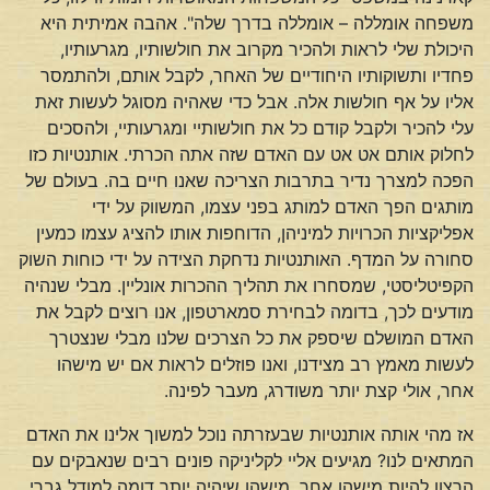
משפחה אומללה – אומללה בדרך שלה". אהבה אמיתית היא
היכולת שלי לראות ולהכיר מקרוב את חולשותיו, מגרעותיו,
פחדיו ותשוקותיו היחודיים של האחר, לקבל אותם, ולהתמסר
אליו על אף חולשות אלה. אבל כדי שאהיה מסוגל לעשות זאת
עלי להכיר ולקבל קודם כל את חולשותיי ומגרעותיי, ולהסכים
לחלוק אותם אט אט עם האדם שזה אתה הכרתי. אותנטיות כזו
הפכה למצרך נדיר בתרבות הצריכה שאנו חיים בה. בעולם של
מותגים הפך האדם למותג בפני עצמו, המשווק על ידי
אפליקציות הכרויות למיניהן, הדוחפות אותו להציג עצמו כמעין
סחורה על המדף. האותנטיות נדחקת הצידה על ידי כוחות השוק
הקפיטליסטי, שמסחרו את תהליך ההכרות אונליין. מבלי שנהיה
מודעים לכך, בדומה לבחירת סמארטפון, אנו רוצים לקבל את
האדם המושלם שיספק את כל הצרכים שלנו מבלי שנצטרך
לעשות מאמץ רב מצידנו, ואנו פוזלים לראות אם יש מישהו
אחר, אולי קצת יותר משודרג, מעבר לפינה.
אז מהי אותה אותנטיות שבעזרתה נוכל למשוך אלינו את האדם
המתאים לנו? מגיעים אליי לקליניקה פונים רבים שנאבקים עם
הרצון להיות מישהו אחר, מישהו שיהיה יותר דומה למודל גברי