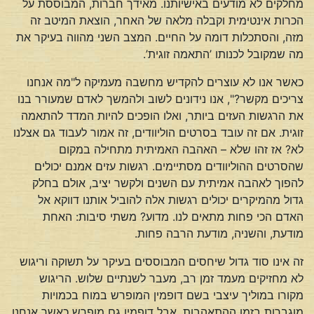
מחלקים לא מודעים באישיותנו. מאידך חברות, המבוססת על
הכרות אינטימית וקבלה מלאה של האחר, הוצאת המיטב זה
מזה, והסתכלות דומה על החיים. המצב השני מהווה בעיקר את
מה שמקובל לכנותו ’התאמה זוגית’.
כאשר אנו לא עוצרים להקדיש מחשבה מעמיקה ל"מה אנחנו
צריכים מקשר?", אנו נידונים לשוב ולהמשך לאדם שמעורר בנו
את הרגשות העזים ביותר, ואלו הופכים להיות המדד להתאמה
זוגית. אם זה עובד בסרטים הוליוודים, זה אמור לעבוד גם אצלנו
לא? אז זהו שלא – האהבה האמיתית מתחילה במקום
שהסרטים ההוליוודים מסתיימים. רגשות עזים אמנם יכולים
להפוך לאהבה אמיתית עם השנים ולקשר יציב, אולם בחלק
גדול מהמיקרים יכולים רגשות אלה להוביל אותנו דווקא אל
האדם הכי פחות מתאים לנו. מדוע? משתי סיבות: האחת
מודעת, והשניה, מודעת הרבה פחות.
זה אינו סוד גדול שיחסים המבוססים בעיקר על תשוקה וריגוש
לא מחזיקים מעמד זמן רב, מעבר לשנתיים שלוש. הריגוש
מקורו במוליך עיצבי בשם דופמין המופרש במוח בכמויות
מוגברות בזמן ההתאהבות. אבל דופמין גם מופרש כאשר אנחנו