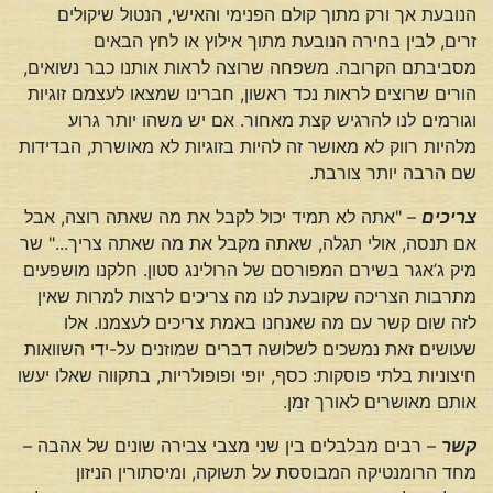
הנובעת אך ורק מתוך קולם הפנימי והאישי, הנטול שיקולים
זרים, לבין בחירה הנובעת מתוך אילוץ או לחץ הבאים
מסביבתם הקרובה. משפחה שרוצה לראות אותנו כבר נשואים,
הורים שרוצים לראות נכד ראשון, חברינו שמצאו לעצמם זוגיות
וגורמים לנו להרגיש קצת מאחור. אם יש משהו יותר גרוע
מלהיות רווק לא מאושר זה להיות בזוגיות לא מאושרת, הבדידות
שם הרבה יותר צורבת.
צריכים
– "אתה לא תמיד יכול לקבל את מה שאתה רוצה, אבל
אם תנסה, אולי תגלה, שאתה מקבל את מה שאתה צריך..." שר
מיק ג’אגר בשירם המפורסם של הרולינג סטון. חלקנו מושפעים
מתרבות הצריכה שקובעת לנו מה צריכים לרצות למרות שאין
לזה שום קשר עם מה שאנחנו באמת צריכים לעצמנו. אלו
שעושים זאת נמשכים לשלושה דברים שמוזנים על-ידי השוואות
חיצוניות בלתי פוסקות: כסף, יופי ופופולריות, בתקווה שאלו יעשו
אותם מאושרים לאורך זמן.
קשר
– רבים מבלבלים בין שני מצבי צבירה שונים של אהבה –
מחד הרומנטיקה המבוססת על תשוקה, ומיסתורין הניזון