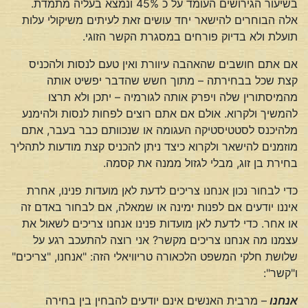
בשיעור הגירושים העומד על כ 45% ונמצא בעליה מתמדת.
אלה הבוחרים להישאר יחד עושים זאת לעיתים משיקולי עלות
תועלת ולא בדיוק פורחים במסגרת הקשר הזוגי.
אם אתם חושבים שהאהבה עיוורת ואין טעם לנסות ולהכניס
קצת שכל בבחירתה – מתוך חשש שהדבר יפשיט אותה
מהמיסתורין שלה ויפרק אותה לגורמיה – יתכן ולא תרצו
להמשיך ולקרוא. אולם אם אתם רוצים לפחות לנסות ולהימנע
מלהיכנס לסטטיסטיקה העגומה או שנכוותם כבר בעבר, אתם
מוזמנים להישאר ולקרוא כיצד ניתן להכניס קצת מודעות לתהליך
בחירת בן זוג, מבלי לגזול ממנה את קסמה.
כדי לבחור נכון אנחנו צריכים לדעת לאן מועדות פנינו, אחרת
איננו יודעים אם לפנות ימינה או שמאלה, אם לבחור באדם זה
או אחר. כדי לדעת לאן מועדות פנינו אנחנו צריכים לשאול את
עצמנו מה אנחנו צריכים מקשר? אני רוצה להתעכב רגע על
שלושת חלקי המשפט הלכאורה טריוויאלי הזה: "אנחנו, "צריכים"
ו"קשר":
אנחנו
– מרבית האנשים אינם יודעים להבחין בין בחירה