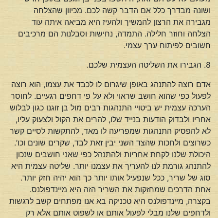
ושונה מבדרך כלל אם הדבר קשה לכם. מכיוון שהצלחה
מגבירה את הרצון להמשיך ולהעיז היא מביאה איתה עוד
הצלחה וחוזר חלילה. התמדה, נחישות וסבלנות הם מרכיבים
חשובים לפיתוח ערך עצמי.
8. הגבירו את השליטה העצמית שלכם.
אדם רוצה להתנהג באופן שיגרום לו לכבד את עצמו, הוא רוצה
לפעול כפי שהוא חושב שראוי ולא על פי דחפים רגעיים. לחוסר
הערכה עצמית יש ביטויי התנהגות רבים מול בן זוגנו כגון לבלוש
אחריו ולבדוק הודעות בנייד שלו, להרים את הקול ולצעוק עליו,
לא להפסיק התנהגות שמפריעה לו מאד, להתקשות לסיים קשר
כשרוצים ולחכות שהצד השני יבין זאת לבד, שקרים שונים וכו’.
היכולת שלנו לקחת אחריות ולהתנהל כפי שאני חושבים שנכון
להתנהג גורמת לנו להעריך את עצמנו יותר. שליטה עצמית היא
סוג של שריר, ככל שנפעיל אותו יותר כך הוא יהיה חזק יותר.
אחת הדרכים שמחזקות את השריר הזה היא מיינדפולנס.
בקצרה, מיינדפולנס היא טכניקה בא אנו מפתחים קשב לרגשות
ולדחפים שלנו מבלי לפעול אותם או לשפוט אותם אלא רק