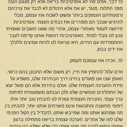
כל דבר, אולם זוהי לא אסרטיביות בריאה אלא רק מנגנון הגנה
מפני התלות. מנגד, יש את אלא היכולים לא לכבד את צרכיהם
ורצונותיהם העמוקים ביותר ופשוט לשכוח את עצמם, מבלי
להרגיש שבכך הם מפוררים את כבודם העצמי. אסרטיביות
פירושה לעמוד מאחורי עצמנו, אחרי מה שאנו חושבים שאמיתי
ונכון לנו מבלי לפחד. האסרטיביות דוחפת אותנו קדימה לעבר
ההתמודדות עם החיים, היא קוראת לנו להיות אמיצים וללכלך
את ידינו בבוץ.
10. הכירו את עצמכם לעומק.
אדם עלול להחמיץ את חייו, רק משום שלא התבונן בהם כראוי.
האופן שבו אנו פועלים בחיינו דרך הבחירות שלנו, משפיע על
מידת ההערכה העצמית שלנו. אולם בחירות אלא הם פועל יוצא
של התהליכים הנפשיים שלנו ולכן הבנתם משמעותית לפיתוח
ערך עצמי. ההכרות העצמית עוזרת לנו להבחין טוב יותר אילו
דפוסי מחשבה והתנהגות אינם משרתים אותנו יותר, להבחין בין
מה שמרגש אותנו ומה שמייבש אותנו, להבדיל בין הקול הפנימי
שלנו לזה של אחרים. הערכה עצמית בריאה מתחילה ברצון
אמיתי ונחוש להבין מה מניע אותנו כדי שלא ישלטו בנו ערכים