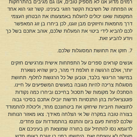
רמזים מדוע אנו לא מספיק טובים, אנו גם מגיבים בהתרחקות
או הפחתה של חשיבות הקשר הזוגי בעינינו. קשר זוגי הוא אחד
המקומות שאנו יכולים להעלות באמצעותו את הבטחון העצמי
דרך מחמאות וחיזוקים מבן זוגנו, לכן ביחרו בן זוג המאפשר
לכם להביא לידי ביטוי את המעלות שלכם, אוהב אתכם בשל כך
ויודע להביע זאת.
7. חזקו את תחושת המסוגלות שלכם.
אנשים קוראים ספרים על התפתחות אישית ומרגישים חזקים
יותר, אולם הרגשה זו חולפת די מהר, כיוון שהיא נשארת
במישור הריגשי בלבד, וטבען של כל הרגשות לחלוף. תחושת
מסוגלות צריכה להיות מגובה במעשים המשפיעים על חיינו.
הסתכלו על מקומות של תסכול בחייכם וביחרו כמה נקודות
פוטנציאליות בהן התנסויות חדשות יובילו אתכם בסיכוי גבוה
לתוצאות חיוביות שיחזקו את ביטחונכם מחד, וליכולת להתמודד
בצורה טובה במקרה של אי הצלחה מאידך. צאו מאזור הנוחות
שלכם לפחות פעם ביום והתנסו בהתמודדות עם פחדים.
לדוגמא נסו להתחיל עם בחורה שמוצאת חן בעיניכם אם
מעולם לא עשיתם זאת, היחשפו בפני בן זוגכם באופן חדש