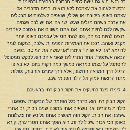
רק רגש. היא גם גישה לחיים הכרוכה בבחירה ובמיומנות
נרכשת לאהוב את עצמכם ללא תנאים. רבים מדברים אל
עצמם באופן ביקורתי או שלילי, שואפים לשלמות או מבטלים
את ערכם כשהם מגלים שעשו שגיאה. אם יש לכם פגמים
שקשה לכם לחיות איתם, אם אתם משווים את עצמכם לאחרים
ורוצים להיות כמוהם, נסו להתייחס אל עצמכם באופן יותר
מקבל ואוהב. רככו את האמירות הפנימיות שלכם, במקום לומר
לדוגמא "אני לא שווה!" אימרו "אני עושה את המיטב, בפעם
הבאה אשתפר". אחד התרגילים שאני אוהב הוא לבקש ממטופל
להסתכל על עצמו במראה במשך כמה דקות ביום, לא באופן
הרגיל דרך המראה החיצוני, אלא דרך עיניים אוהבות, נטולות
מתח הרואות עמוק אל הילד הפנימי שבו.
4. לימדו כיצד להשקיט את הקול הביקורתי בראשכם.
הקול הביקורתי הוא בדרך כלל הפנמה של הביקורת שספגנו
בילדות מהורינו ואנו נושאים אותו בתוכנו שנים רבות, גם אחרי
שעזבנו את הבית. הקול הזה מאשים אותנו על טעויות וכשלונות
באופן הכי אכזר שיכול להיות. הוא הופך אותנו חסרי ערך, קורא
לנו בשמות גנאי ומרצה לנו על איך לא היינו בסדר. תחשבו