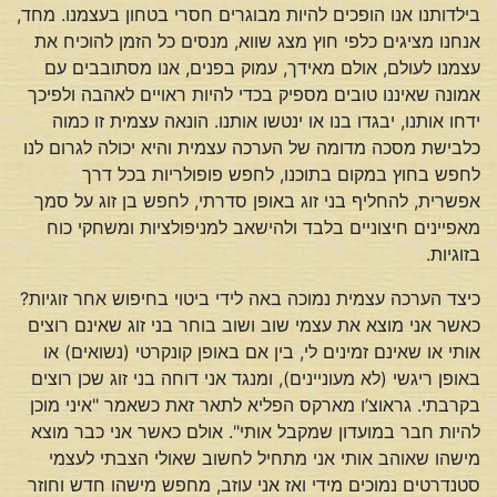
בילדותנו אנו הופכים להיות מבוגרים חסרי בטחון בעצמנו. מחד,
אנחנו מציגים כלפי חוץ מצג שווא, מנסים כל הזמן להוכיח את
עצמנו לעולם, אולם מאידך, עמוק בפנים, אנו מסתובבים עם
אמונה שאיננו טובים מספיק בכדי להיות ראויים לאהבה ולפיכך
ידחו אותנו, יבגדו בנו או ינטשו אותנו. הונאה עצמית זו כמוה
כלבישת מסכה מדומה של הערכה עצמית והיא יכולה לגרום לנו
לחפש בחוץ במקום בתוכנו, לחפש פופולריות בכל דרך
אפשרית, להחליף בני זוג באופן סדרתי, לחפש בן זוג על סמך
מאפיינים חיצוניים בלבד ולהישאב למניפולציות ומשחקי כוח
בזוגיות.
כיצד הערכה עצמית נמוכה באה לידי ביטוי בחיפוש אחר זוגיות?
כאשר אני מוצא את עצמי שוב ושוב בוחר בני זוג שאינם רוצים
אותי או שאינם זמינים לי, בין אם באופן קונקרטי (נשואים) או
באופן ריגשי (לא מעוניינים), ומנגד אני דוחה בני זוג שכן רוצים
בקרבתי. גראוצ’ו מארקס הפליא לתאר זאת כשאמר "איני מוכן
להיות חבר במועדון שמקבל אותי". אולם כאשר אני כבר מוצא
מישהו שאוהב אותי אני מתחיל לחשוב שאולי הצבתי לעצמי
סטנדרטים נמוכים מידי ואז אני עוזב, מחפש מישהו חדש וחוזר