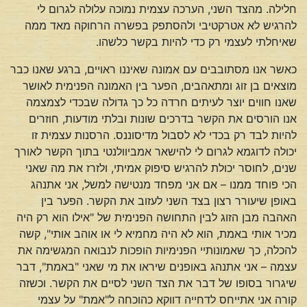
חלילה. מהצד השני, הערכה עצמית נמוכה עלולה לגרום לי
להרגיש לא אטרקטיבי ולהסתפק בפשרה הרחוקה מאד ממה
שאיחלתי לעצמי רק כדי להיות בקשר כלשהו.
כאשר אנו מסתובבים עם אמונה שאיננו ראויים, ברגע שאנו כבר
מוצאים בן זוג ומתאהבים, הפער בין האמונה הפנימית לאושר
שאנו חווים יוצר לעיתים חרדה כל כך גדולה שבכדי לצמצמה
אנו הורסים את הקשר בדרכים שונות ובלתי מודעות, חוזרים
להיות לבד רק בכדי לא לסבול מדיסוננס. הרסנות עצמית זו
יכולה לדוגמא לגרום לי להישאר אמביוולנטי בתוך הקשר לאורך
שנים, לחוסר יכולת להרגיש סיפוק אמיתי, ולזרז את מה שאני
הכי פוחד ממנו – אם אני מפחד מנטישה למשל, אני אתנהג
באופן שיעורר רצון בצד השני לעזוב את הקשר. הפער בין
האהבה מבן הזוג לבין התחושה הפנימית של "אילו הוא רק היה
מכיר אותי באמת, הוא לא היה מחמיא לי או אוהב אותי", קשה
להכלה, כך שאמונותיי הפנימיות הופכות לנבואה המגשימה את
עצמה – אני אתנהג באופנים שיראו את מי שאני "באמת", דבר
שיגרור בסופו של דבר את הצד השני לסיים את הקשר. וכשזה
קורה אני אתייחס לדחייה דווקא כהוכחה ל"אמת" על עצמי