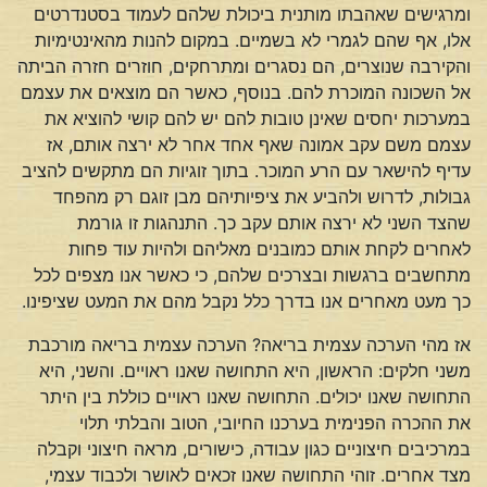
ומרגישים שאהבתו מותנית ביכולת שלהם לעמוד בסטנדרטים
אלו, אף שהם לגמרי לא בשמיים. במקום להנות מהאינטימיות
והקירבה שנוצרים, הם נסגרים ומתרחקים, חוזרים חזרה הביתה
אל השכונה המוכרת להם. בנוסף, כאשר הם מוצאים את עצמם
במערכות יחסים שאינן טובות להם יש להם קושי להוציא את
עצמם משם עקב אמונה שאף אחד אחר לא ירצה אותם, אז
עדיף להישאר עם הרע המוכר. בתוך זוגיות הם מתקשים להציב
גבולות, לדרוש ולהביע את ציפיותיהם מבן זוגם רק מהפחד
שהצד השני לא ירצה אותם עקב כך. התנהגות זו גורמת
לאחרים לקחת אותם כמובנים מאליהם ולהיות עוד פחות
מתחשבים ברגשות ובצרכים שלהם, כי כאשר אנו מצפים לכל
כך מעט מאחרים אנו בדרך כלל נקבל מהם את המעט שציפינו.
אז מהי הערכה עצמית בריאה? הערכה עצמית בריאה מורכבת
משני חלקים: הראשון, היא התחושה שאנו ראויים. והשני, היא
התחושה שאנו יכולים. התחושה שאנו ראויים כוללת בין היתר
את ההכרה הפנימית בערכנו החיובי, הטוב והבלתי תלוי
במרכיבים חיצוניים כגון עבודה, כישורים, מראה חיצוני וקבלה
מצד אחרים. זוהי התחושה שאנו זכאים לאושר ולכבוד עצמי,