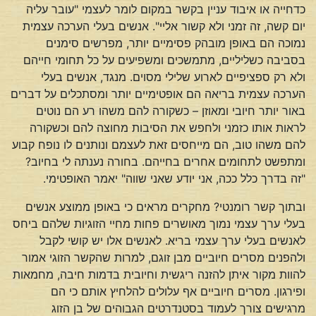
כדחייה או איבוד עניין בקשר במקום לומר לעצמי "עובר עליה
יום קשה, זה זמני ולא קשור אליי". אנשים בעלי הערכה עצמית
נמוכה הם באופן מובהק פסימיים יותר, מפרשים סימנים
בסביבה כשליליים, מתמשכים ומשפיעים על כל תחומי חייהם
ולא רק ספציפיים לארוע שלילי מסוים. מנגד, אנשים בעלי
הערכה עצמית בריאה הם אופטימיים יותר ומסתכלים על דברים
באור יותר חיובי ומאוזן – כשקורה להם משהו רע הם נוטים
לראות אותו כזמני ולחפש את הסיבות מחוצה להם וכשקורה
להם משהו טוב, הם מייחסים זאת לעצמם ונותנים לו נופח קבוע
ומתפשט לתחומים אחרים בחייהם. בחורה נענתה לי בחיוב?
"זה בדרך כלל ככה, אני יודע שאני שווה" יאמר האופטימי.
ובתוך קשר רומנטי? מחקרים מראים כי באופן ממוצע אנשים
בעלי ערך עצמי נמוך מאושרים פחות מחיי הזוגיות שלהם ביחס
לאנשים בעלי ערך עצמי בריא. לאנשים אלו יש קושי לקבל
ולהפנים מסרים חיוביים מבן זוגם, למרות שהקשר הזוגי אמור
להוות מקור איתן להזנה ריגשית וחיובית בדמות חיבה, מחמאות
ופירגון. מסרים חיוביים אף עלולים להלחיץ אותם כי הם
מרגישים צורך לעמוד בסטנדרטים הגבוהים של בן הזוג