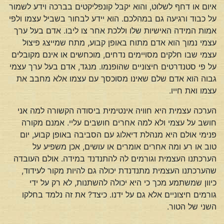
איום או דחף לשלוט, והוא יקבל קונפליקטים בברכה וידע לשמור
על כבוד ורגיעה גם במהלכם. הוא יידע לבחור בשביל עצמו ולפי
אמות המידה האישיות שלו וללכת אחר צו ליבו. אדם בעל ערך
עצמי נמוך הוא אדם מתוח באופן קבוע, מתח שמייצג פיצול
עצמי שבו חלקים מסויימים נדחים, מוכחשים או אינם מקובלים
על פי סטנדרטים חיצוניים שהופנמו. מנגד, אדם בעל ערך עצמי
גבוה הוא אדם שלם שאינו מסוכסך עם עצמו אלא מחבב את
עצמו ואת חייו.
הערכה עצמית היא חוויה אינטימית ביסודה הקשורה למה אני
חושב על עצמי ולא למה אחרים חושבים עליי. אמנם מקורה
פנימי אולם היא מנהלת דיאלוג עם הסביבה באופן קבוע, יום
טוב או רע ומה אחרים אומרים או עושים, אכן משפיע על
הערכתנו העצמית וגורמים לה להתנדנד במידה. אולם העובדה
שהערכתנו העצמית מתנדנדת יכולה גם להיות מקור לעידוד,
כיוון שמשתמע מכך כי היא יכולה להשתנות, לא רק על ידי
גורמים חיצוניים אלא גם על ידנו. כיצד? את זה נלמד בחלקו
השני של הטור.