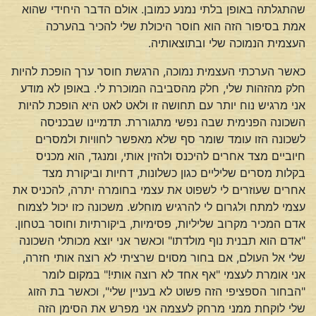
שהתגלתה באופן בלתי נמנע כמובן. אולם הדבר היחידי שהוא
אמת בסיפור הזה הוא חוסר היכולת שלי להכיר בהערכה
העצמית הנמוכה שלי ובתוצאותיה.
כאשר הערכתי העצמית נמוכה, הרגשת חוסר ערך הופכת להיות
חלק מהזהות שלי, חלק מהסביבה המוכרת לי. באופן לא מודע
אני מרגיש נוח יותר עם תחושה זו ולאט לאט היא הופכת להיות
השכונה הפנימית שבה נפשי מתגוררת. תדמיינו שבכניסה
לשכונה הזו עומד שומר סף שלא מאפשר לחוויות ולמסרים
חיוביים מצד אחרים להיכנס ולהזין אותי, ומנגד, הוא מכניס
בקלות מסרים שליליים כגון כשלונות, דחיות וביקורת מצד
אחרים שעוזרים לי לשפוט את עצמי בחומרה יתרה, להכניס את
עצמי למתח ולגרום לי להרגיש מוחלש. משכונה כזו יכול לצמוח
אדם המכיר מקרוב שליליות, פסימיות, ביקורתיות וחוסר בטחון.
"אדם הוא תבנית נוף מולדתו" וכאשר אני יוצא מכותלי השכונה
שלי אל העולם, אם בחור מסוים שרציתי לא רוצה אותי חזרה,
אני אומרת לעצמי "אף אחד לא רוצה אותי!" במקום לומר
"הבחור הספציפי הזה פשוט לא בעניין שלי", וכאשר בת הזוג
שלי לוקחת ממני מרחק לעצמה אני מפרש את הסימן הזה