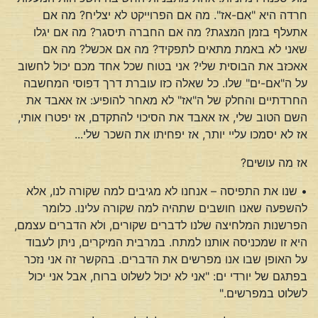
חרדה היא "אם-אז". מה אם הפרוייקט לא יצליח? מה אם
אתעלף בזמן המצגת? מה אם החברה תיסגר? מה אם יגלו
שאני לא באמת מתאים לתפקיד? מה אם אכשל? מה אם
אאכזב את הבוסית שלי? אני בטוח שכל אחד מכם יכול לחשוב
על ה"אם-ים" שלו. כל שאלה כזו עוברת דרך דפוסי המחשבה
החרדתיים והחלק של ה"אז" לא מאחר להופיע: אז אאבד את
השם הטוב שלי, אז אאבד את הסיכוי להתקדם, אז יפטרו אותי,
אז לא יסמכו עליי יותר, אז יפחיתו את השכר שלי...
אז מה עושים?
• שנו את התפיסה – אנחנו לא מגיבים למה שקורה לנו, אלא
להשפעה שאנו חושבים שתהיה למה שקורה עלינו. כלומר
הפרשנות המלחיצה שלנו לדברים שקורים, ולא הדברים עצמם,
היא זו שמכניסה אותנו למתח. במרבית המיקרים, ניתן לעבוד
על האופן שבו אנו מפרשים את הדברים. בהקשר זה אני נזכר
בפתגם של יורדי ים: "אני לא יכול לשלוט ברוח, אבל אני יכול
לשלוט במפרשים."