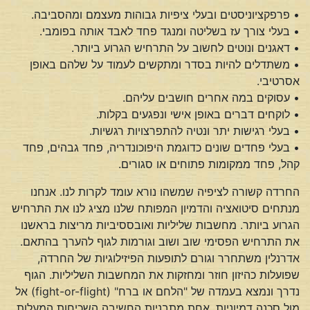
• פרפקציוניסטים ובעלי ציפיות גבוהות מעצמם ומהסביבה.
• בעלי צורך עז בשליטה ומנגד פחד לאבד אותה בפומבי.
• דאגנים ונוטים לחשוב על התרחיש הגרוע ביותר.
• משתדלים להיות בסדר ומתקשים לעמוד על שלהם באופן
אסרטיבי.
• עסוקים במה אחרים חושבים עליהם.
• לוקחים דברים באופן אישי ונפגעים בקלות.
• בעלי רגישות יתר ונטיה להתפרצויות רגשיות.
• בעלי פחדים שונים כדוגמת היפוכונדריה, פחד גבהים, פחד
קהל, פחד ממקומות פתוחים או סגורים.
החרדה קשורה לציפיה שמשהו נורא עומד לקרות לנו. אנחנו
מנתחים סיטואציה והדמיון המפותח שלנו מציג לנו את התרחיש
הגרוע ביותר. מחשבות שליליות ואובססיביות מריצות בראשנו
את התרחיש הפסימי שוב ושוב וגורמות לגוף להערך בהתאם.
אדרנלין משתחרר וגורם לתופעות הפיזילוגיות של החרדה,
שפועלות כהיזון חוזר ומחזקות את המחשבות השליליות. הגוף
נדרך ונמצא בעמדה של "הלחם או ברח" (fight-or-flight) אל
מול סכנה דמיוניות. אחת מתבניות החשיבה השכיחות המעלות