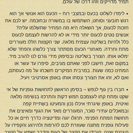
תמיד מדוייקים וזהו דרכו של עולם.
• לימדו לשלוט בכעס ובמצבי רוח – הכעס הוא אנושי אך הוא
רגש תובעני וסוחט, השתמשו בו במשורה ובחוכמה. יש לכם את
הזכות לכעוס, אך השאלה היא מה המחיר שתשלמו עליה?
אנשים נוטים לכעוס יותר מידי או לא להרשות לעצמם לכעוס
כלל ולהיות בשליטה עצמית מלאה. שני הקצוות הללו מעוררים
מתח וחרדה. מאחורי הכעס מסתתר צורך כלשהו והפחד שלא
ימלאו אותו. הצורך בשליטה ובסיפוק מידי גורם לנו להגיב מיד.
במקום זאת, חישבו לפני שאתם מגיבים, סיפרו עד עשר או
המתינו כמה שעות. במרבית המיקרים תשכחו על מה כעסתם,
ואם לא, זהו את הצורך ונסחו אותו באופן אסרטיבי ויעיל.
• חברו בין גוף לנפש – בסימן הראשון לתחושות גופניות של אי
שקט ומתח קחו לעצמכם חמש דקות והתרכזו בנשימה מלאה
ואיטית. באופן שיגרתי איכלו נכון והמעיטו בשתיית קפה
ובמאכלים עתירי סוכר, המעוררים מאד את הגוף ומאיצים את
תחושת המתח הפנימי. תרגלו יוגה ומדיטציה כדרך חיים או כל
פעילות גופנית מתונה שעוזרת לכם להרפות ולהירגע והקפידו על
היגיינת שינה. הורידו את הקצב של הגוף והדבר ישפיע על הקצב