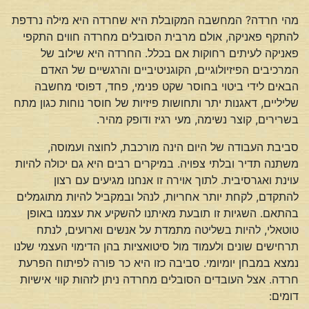
מהי חרדה? המחשבה המקובלת היא שחרדה היא מילה נרדפת
להתקף פאניקה, אולם מרבית הסובלים מחרדה חווים התקפי
פאניקה לעיתים רחוקות אם בכלל. החרדה היא שילוב של
המרכיבים הפיזיולוגיים, הקוגניטיביים והרגשיים של האדם
הבאים לידי ביטוי בחוסר שקט פנימי, פחד, דפוסי מחשבה
שליליים, דאגנות יתר ותחושות פיזיות של חוסר נוחות כגון מתח
בשרירים, קוצר נשימה, מעי רגיז ודופק מהיר.
סביבת העבודה של היום הינה מורכבת, לחוצה ועמוסה,
משתנה תדיר ובלתי צפויה. במיקרים רבים היא גם יכולה להיות
עוינת ואגרסיבית. לתוך אוירה זו אנחנו מגיעים עם רצון
להתקדם, לקחת יותר אחריות, לנהל ובמקביל להיות מתוגמלים
בהתאם. השגיות זו תובעת מאיתנו להשקיע את עצמנו באופן
טוטאלי, להיות בשליטה מתמדת על אנשים וארועים, לנתח
תרחישים שונים ולעמוד מול סיטואציות בהן הדימוי העצמי שלנו
נמצא במבחן יומיומי. סביבה כזו היא כר פורה לפיתוח הפרעת
חרדה. אצל העובדים הסובלים מחרדה ניתן לזהות קווי אישיות
דומים: