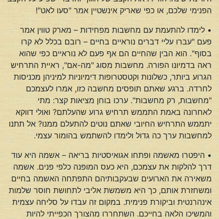
הפנימי שלכם, או כפי שאריק אינשטיין אמר "סעו לאט"!
• לימדו להתעמת עם מחשבות מפחידות – מארק טווין אמר
פעם "עברו עליי דברים נוראיים בחיים – רובם בכלל לא קרו
בסוף". הוא הבין שהחיים הם אף פעם לא נוראיים כפי שהוא
ראה בדמיונו הפורה. מחשבות מסוג "מה-אם", ראיית התרחיש
הגרוע ביותר, כשלונות וקטסטרופות דימיוניות למיניהן מכניסות
לחרדה. ברגע שאתם תופסים מחשבה כזו, אמרו לעצמכם
"מחשבות, רק מחשבות". ערכו בוחן מציאות קצר: מתי
לאחרונה באמת התממש תרחיש גרוע שהעלתם? ואולי דווקא
יתממש התרחיש החיובי שאתם נוטים להתעלם ממנו? אל תתנו
למחשבות ערך כה גדול ולימדו להשתמש בהומור עצמי.
• היפטרו מאשמה ופתחו אגואיסטיות בריאה – אשמה היא עוד
דרך להלקות את עצמכם, היא כעס המופנה כלפי פנים. אשמה
משאירה את הארועים שבעקבותיהם התפתחה האשמה בחיים
ומשחזרת אותם, כך היא משמשת אליבי לתחושת חוסר שלמות
אינהרנטית וביקורת פנימית. במקום זה עבדו על סליחה עצמית
והמשיכו הלאה בחייכם. השתחררו מהצורך הכפייתי להיות