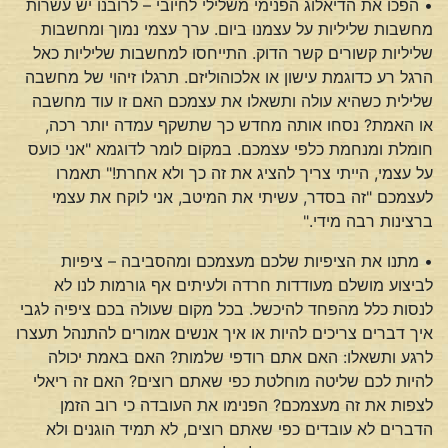
• הפכו את הדיאלוג הפנימי משלילי לחיובי – לרובנו יש עשרות
מחשבות שליליות על עצמנו ביום. ערך עצמי נמוך ומחשבות
שליליות קשורים קשר הדוק. התייחסו למחשבות שליליות כאל
הרגל רע כדוגמת עישון או אלכוהוליזם. תרגלו זיהוי של מחשבה
שלילית כשהיא עולה ותשאלו את עצמכם האם זו עוד מחשבה
או האמת? נסחו אותה מחדש כך שתשקף עמדה יותר רכה,
חומלת ומנחמת כלפי עצמכם. במקום לומר לדוגמא "אני כועס
על עצמי, הייתי צריך להציג את זה כך ולא אחרת!" תאמרו
לעצמכם "זה בסדר, עשיתי את המיטב, אני לוקח את עצמי
ברצינות רבה מידי."
• מתנו את הציפיות שלכם מעצמכם ומהסביבה – ציפיות
לביצוע מושלם מעודדות חרדה ולעיתים אף גורמות לנו לא
לנסות כלל מהפחד להיכשל. בכל מקום שעולה בכם ציפיה לגבי
איך דברים צריכים להיות או איך אנשים אמורים להתנהל תעצרו
לרגע ותשאלו: האם אתם רודפי שלמות? האם באמת יכולה
להיות לכם שליטה מוחלטת כפי שאתם רוצים? האם זה ריאלי
לצפות את זה מעצמכם? הפנימו את העובדה כי רוב הזמן
הדברים לא עובדים כפי שאתם רוצים, לא תמיד הוגנים ולא