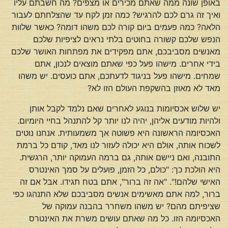
באופן שונה ממה שאתם מכירים או מצפים? מה חשבתם עליו
ואיך זה גרם לכם להרגיש? כמה זמן לקח עד שהצלחתם לעבור
הלאה? כמה פעמים ביום קורה לכם משהו דומה? כאשר שלוות
הנפש שלכם קשורה בחוטים בלתי נראים לציפיות שלכם
מאנשים מסביבכם, אתם מפקידים את מפתחות האושר שלכם
בידי אחרים. מישהו פעל כפי שאתם מוצאים לנכון, אתם
שמחים. מישהו פעל בניגוד לדעתכם, אתם כועסים. יש משהו
מאד לא מאוזן בהשקפת העולם הזו לא?
יש שלוש אכסיומות בנוגע לאחרים שאם נלמד לקבל אותן
ולהיות מודעים אליהן, יהיה לנו יותר קל להתנהל בחיי היומיום.
האכסיומה הראשונה היא פשוטה אך משמעותית. אנחנו נוטים
לשכוח אותה, אולם היא יכולה לעזור לנו מאד, קודם כל ברמת
התובנה, ואם ניישם אותה, גם ברמה העמוקה יותר, הרגשית.
היא הולכת כך: "כולם, כל הזמן, פועלים על סמך האינטרס
האישי שלהם!". "אה זה ברור", אתם בטח תגידו. אבל אם זה
ברור, למה אתם מאשימים אנשים מסביבכם שלא התנהגו כפי
שציפיתם מהם? יש משהו משחרר בהבנה עמוקה של
האכסיומה הזו. כל מה שאתם עושים משרת את האינטרס