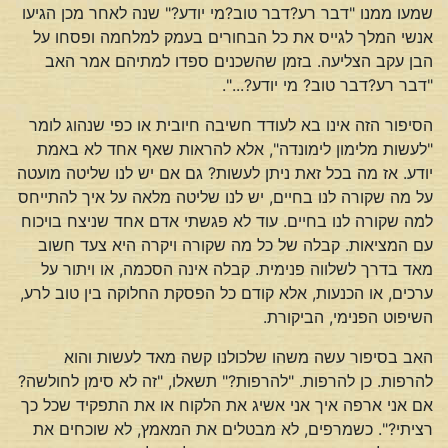
שמעו ממנו "דבר רע?דבר טוב?מי יודע?" שנה לאחר מכן הגיעו
אנשי המלך לגייס את כל הבחורים בעמק למלחמה ופסחו על
הבן עקב הצליעה. בזמן שהשכנים ספדו למתיהם אמר האב
"דבר רע?דבר טוב? מי יודע?...".
הסיפור הזה אינו בא לעודד חשיבה חיובית או כפי שנהוג לומר
"לעשות מלימון לימונדה", אלא להראות שאף אחד לא באמת
יודע. אז מה בכל זאת ניתן לעשות? גם אם יש לנו שליטה מועטה
על מה שקורה לנו בחיים, יש לנו שליטה מלאה על איך להתייחס
למה שקורה לנו בחיים. עוד לא פגשתי אדם אחד שניצח בויכוח
עם המציאות. קבלה של כל מה שקורה ויקרה היא צעד חשוב
מאד בדרך לשלווה פנימית. קבלה אינה הסכמה, או ויתור על
ערכים, או הכנעות, אלא קודם כל הפסקת החלוקה בין טוב לרע,
השיפוט הפנימי, הביקורת.
האב בסיפור עשה משהו שלכולנו קשה מאד לעשות והוא
להרפות. כן להרפות. "להרפות?" תשאלו, "זה לא סימן לחולשה?
אם אני ארפה איך אני אשיג את הלקוח או את התפקיד שכל כך
רציתי?". כשמרפים, לא מבטלים את המאמץ, לא שוכחים את