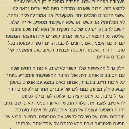
העבודה הפנימית שלנו. הפרדה מוחלטת בין העשייה עצמה
לתוצאותיה. מרוב שאנחנו נמדדים היום לפי יעדים נראה לנו
ששני הדברים הולכים יחד. השקעתי? אני אמור להצליח, ומהר.
לא הצלחתי? אני כשלון או שלא השקעתי מספיק. אז זהו שלא.
חשוב להבין כי יש לנו שליטה חלקית על הפעולות שלנו ואפס
שליטה על התוצאות. כאשר אנחנו קושרים את התוצאה המצופה
עם ערכנו העצמי, אנו נידונים לרכבת הרים רגשית עמוסה בכל
טוב – חרדה, אשמה, הקטנה עצמית, דכאון, כעס והאשמה של
עובדים אחרים.
חלק גדול מהציפיות שלנו קשור לאנשים. איכות היחסים שלנו
עם הסובבים אותנו, היא אולי הדבר המשמעותי והמכריע ביותר
על איכות חיינו. בעבודה, אנחנו באים במגע עם אנשים באופן
קבוע כחלק מצוות, כמנהלים של עובדים אחרים ולפעמים דרך
המייל בלבד. כל אינטרקציה כזו עלולה לגרום לנו לכעוס,
להאשים, לאבד את שלוות הנפש והאיזון הפנימי. לאופן שבו נגיב
תהיה השפעה עצומה על הבריאות שלנו, על איכות מערכת
היחסים שלנו ועל היכולת להשיג את מטרותינו. תחשבו לרגע על
הפעם האחרונה שבה התעצבנתם על עובד אחר שהתנהג