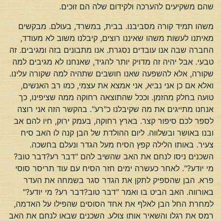
שהם משקיעים להערכה ולקידום שלה הם זוכים.
משהו תמיד קורה מסביבנו. בבית, במשרד, בעולם. מבקשים
מאיתנו לעשות משהו שאיננו רוצים, קיבלנו משוב לא מעודד,
החברה שבה אנו עובדים נסגרת. אנו מתבונים בזה ומגיבים. זה
טבעי. אבל יהיה זה מדויק יותר להגיד, שאנחנו לא מגיבים למה
שקורה, אלא להשפעה שאנו חושבים שתהיה למה שקורה עלינו.
ואלא אם כן אני נביא, אני אמצא את עצמי, כמו רב האנשים,
טועה בחלק מהזמן. וככל שהתוצאה רחוקה ממה שציפינו, כך
אנחנו מתייגים את מה שקיבלנו כ"רע". בהקשר הזה אני רוצה
לספר לכם סיפור קצר. בארץ רחוקה, בעמק ירוק, חיו להם אב
ובנו באושר ובשלווה. ליום ההולדת של הבן קנה לו האב סיח
צעיר. באותו הלילה קפץ הסיח מעל הגדר ונעלם בחשכה.
השכנים ניסו לנחם את האב שהשיב להם "דבר רע?דבר טוב?
מי יודע?". לאחר כעשרה ימים חזר הסיח עם עוד תריסר סוסי
פרא. הבן שהספיק לתקן את הגדר סגר בשמחה את העדר
באורווה. האב הביט בו ואמר "דבר טוב?דבר רע? מי יודע?"
למחרת החל הבן לאלף את אחד הסוסים שהפילו על האדמה,
רמס את רגלו והשאיר אותו צולע. השכנים שבאו לנחם את האב