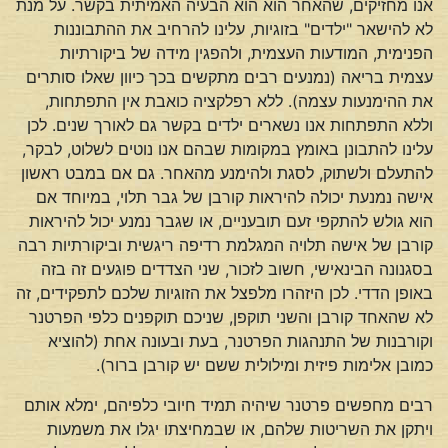
אנו מחזיקים, שהאחר הוא הוא הבעיה האמיתית בקשר. על מנת
לא להישאר "ילדים" בזוגיות, עלינו להרחיב את ההתבוננות
הפנימית, המודעות העצמית, ולהפגין מידה של ביקורתיות
עצמית בריאה (נמנעים רבים מתקשים בכך כיוון שאלו סותרים
את ההימנעות עצמה). ללא רפלקציה כואבת אין התפתחות,
וללא התפתחות אנו נשארים ילדים בקשר גם לאורך שנים. לכן
עלינו להתבונן באומץ במקומות שבהם אנו נוטים לשלוט, לבקר,
להתעלם ולשתוק, לסגת ולהימנע מהאחר. גם אם במבט ראשון
אישה נמנעת יכולה להיראות קורבן של גבר תלוי, במיוחד אם
הוא גולש להתקפי זעם תובעניים, או שגבר נמנע יכול להיראות
קורבן של אישה תלויה המגלמת רדיפה ריגשית וביקורתיות רבה
בסגנונה הבינאישי, חשוב לזכור, שני הצדדים פוגעים זה בזה
באופן הדדי. לכן היזהרו מלפצל את הזוגיות שלכם לתפקידים, זה
לא שהאחד קורבן והשני תוקפן, שניכם תוקפנים כלפי הפרטנר
וקורבנות של התנהגות הפרטנר, בעת ובעונה אחת (להוציא
כמובן אלימות פיזית ומילולית ששם יש קורבן ברור).
רבים מחפשים פרטנר שיהיה תמיד חיובי כלפיהם, ימלא אותם
ויתקן את השריטות שלהם, או שבמחיצתו יגלו את משמעות