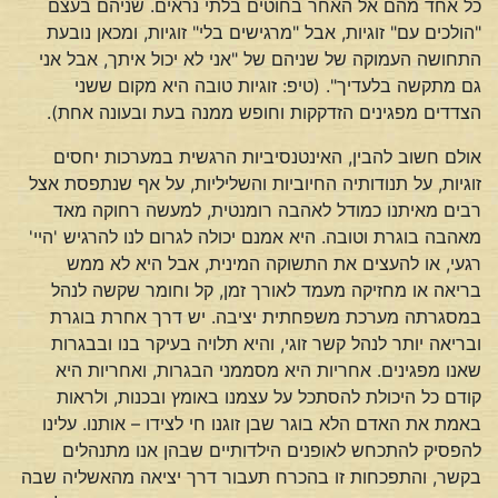
כל אחד מהם אל האחר בחוטים בלתי נראים. שניהם בעצם
"הולכים עם" זוגיות, אבל "מרגישים בלי" זוגיות, ומכאן נובעת
התחושה העמוקה של שניהם של "אני לא יכול איתך, אבל אני
גם מתקשה בלעדיך". (טיפ: זוגיות טובה היא מקום ששני
הצדדים מפגינים הזדקקות וחופש ממנה בעת ובעונה אחת).
אולם חשוב להבין, האינטנסיביות הרגשית במערכות יחסים
זוגיות, על תנודותיה החיוביות והשליליות, על אף שנתפסת אצל
רבים מאיתנו כמודל לאהבה רומנטית, למעשה רחוקה מאד
מאהבה בוגרת וטובה. היא אמנם יכולה לגרום לנו להרגיש 'היי'
רגעי, או להעצים את התשוקה המינית, אבל היא לא ממש
בריאה או מחזיקה מעמד לאורך זמן, קל וחומר שקשה לנהל
במסגרתה מערכת משפחתית יציבה. יש דרך אחרת בוגרת
ובריאה יותר לנהל קשר זוגי, והיא תלויה בעיקר בנו ובבגרות
שאנו מפגינים. אחריות היא מסממני הבגרות, ואחריות היא
קודם כל היכולת להסתכל על עצמנו באומץ ובכנות, ולראות
באמת את האדם הלא בוגר שבן זוגנו חי לצידו – אותנו. עלינו
להפסיק להתכחש לאופנים הילדותיים שבהן אנו מתנהלים
בקשר, והתפכחות זו בהכרח תעבור דרך יציאה מהאשליה שבה