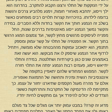
על ידי הנזקקות של התלוי ורצונו הקבוע להתקרב. בהדרגה הוא
ילך וייסוג, יתחבא מאחורי חומות, וימנע מלהביע צרכים ורגשות
בדומה לילדותו. בהיכרויות קצרות תלויים רבים מופתעים כאשר
בשלב זה הנמנע חותך את הקשר בחדות וללא הסברים. במידה
והקשר נמשך הנמנע ייסוג מאינטימיות בדרכים שונות, החל
מפנייה לעיסוקים מרגשים מחוץ לקשר, ועד צמצום המגע הרגשי
בתוך הקשר. אז הפנטזיה של התלוי על קשר עמוק ומספק
תתנפץ, הוא יתאכזב עמוקות מההבטחה שלא מומשה, ויתחיל
לרדוף אחר הנמנע שיספק לו את מבוקשו. הוא יעשה זאת
באמצעים שונים כגון ביקורתיות ושתלטנות. במידה והתלוי
יתייאש וייסוג, פעמים רבות הנמנע יפתה את התלוי חזרה
לקשר. המפגש המחודש שלהם יתאפיין בתקופה של
אינטנסיביות רגשית ומינית ותחושה של התמזגות ואופוריה.
אולם עד מהרה מעגל הקסמים שתיארנו יחזור על עצמו. כך
מתקיימת לה הדינמיקה של התקרבות והתרחקות כששני
הצדדים לא יכולים להיפרד אך גם מתקשים לחיות יחדיו.
מדוע זה קורה? במבט עמוק יותר אנו מגלים שכל צד מגלם
באופן גלוי את הפחד הסמוי של האחר. התלויים מפחדים באופן