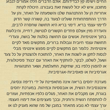
החיים וישימו קץ לבדידותם. אולם הדברים הללו אמורים לנבוע
מתוכנו, איש לא יכול לעשות זאת בעבורנו. היכולת לקחת
אחריות הן על ההתנהגות שלנו והשפעתה על האחר, והן על
הדרך ההתפתחותית שעלינו לצעוד בה, קשורה קשר הדוק
לדימוי עצמי בריא. דימוי בריא היא תחושה שחסרה לרבים,
והעדרה מזין אצלם פחדים הקשורים לנטישה, דחייה, והיבלעות
בתוך אינטימיות. אנשים עם תחושה בולטת של בושה, ונעדרי
תחושת עצמי חיובית וגבולות ברורים, מתקשים מאד לקיים
אינטימיות. כלומר הם מתקשים לקיים מפגש אינטימי מבלי
לנסות לתקן או לשנות את האחר, להתווכח ולהצטדק על כל צעד
ושעל, לשלוט, לבקר, להתקיף את האחר עם 'כנות' פסיכולוגית,
או להפגין כלפיו בוז, שתיקות, התעלמות, ושאר התנהגויות
אגרסיביות או פאסיביות-אגרסיביות.
מערכת יחסים בריאה אינה מתאפיינת על ידי רדיפה ונסיגה,
אינטנסיביות רגשית, או אובססיות וכמיהות. במערכת יחסים
בוגרת, אנו מקבלים את האחר, מגלים כלפיו אכפתיות, ועוזרים
לו להתפתח רגשית ורוחנית, ובכך מעצימים את דימויו העצמי.
ערך עצמי לא נובע מהאחר במובן של מה שהוא מעניק לנו או