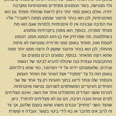
גלוי מנטישה, בעוד הנמנעים מפחדים מאינטימיות ומקרבה
יתרה. אולם באופן סמוי יותר ניתן לראות שהתלוי מפחד גם הוא
מאינטימיות, לכן הוא בוחר פרטנר שנמנע ממנה ו"מעביר" אליו
את הסיבה שבגינה אין לו אינטימיות (למרות שגם הוא מת
מפחד מפניה). בנוסף, הוא מפגין ביקורתיות ומתנהג
בשתלטנות, מה שמרחיק את בן-הזוג הנמנע ממנו. הנמנע
לעומת זאת, מפחד באופן סמוי מדחייה ומנטישה לא פחות
מהתלוי, לכן הוא בוחר פרטנר שזקוק לו ורוצה ממנו יותר ממה
שהוא רוצה מהאחר. בנוסף, נמנעים רבים נמנעים גם
מהתבוננות עצמית כנה שיכולה להביא לביטוי של רגשות
וצרכים, שלאמונתם יידחו על ידי הפרטנר, כפי שחוו בילדותם.
באופן הזה כל צד "מפקיד" אצל האחר את הפחד העמוק
והנסתר שלו ונותר לייצג בתוך הזוגיות רק צד אחד של שני
הפחדים העיקריים המשותפים לשניהם: נטישה ואינטימיות.
למרות ששני הצדדים מתסכלים אחד את השני, ואינם מצליחים
לקיים זוגיות טובה ויציבה, הם גם לא מצליחים להיפרד, כיוון
שהצד השני "מחזיק" עבורם משהו שהוא בעצם שלהם, אך צד
זה לרוב אינו מדובר או בא לידי ביטוי בקשר. עובדה זו קושרת