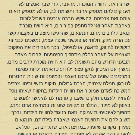
ישחזרו את החוויה המוכרת מהעבר, קרי שבה אנשים לא
מעניקים להם מספיק אהבה ותשומת לב, או לא מספיק רואים
אותם ואת צרכיהם. להשקיע הרבה אנרגיה בשביל לזכות
באהבת האחר ואז להסתפק בפירורים, היא חוויה מוכרת
וכואבת לרבים מהם. הנמנעים, שהרגישו מוצפים בעקבות קשר
עם הורה נזקק, תלותי או פולשני שכפה עצמו, נמשכים לבני זוג
הזקוקים לחיזוק, לדאגה, או לטיפול, ובכך מעבירים את הפוקוס
מעצמם אל האחר כחלק מתהליך ההימנעות. לברוח מאדם
תובעני הדורש מהם תשומת לב היא חוויה מוכרת לרבים מהם.
נמשיך עם הניסיון לתקן פצעי ילדות: טראומת ילדות פוגעת
במרכיבים שונים של ערכנו העצמי ובמיומנויות שונות החסרות
לנו כגון חמלה עצמית, הצבת גבולות, תיקוף רגשי וביטוי צרכים.
המשיכה לאדם שמזכיר את חוויית הילדות בתקווה שאיתו נוכל
להחזיר לעצמנו חלקים שאבדו, גורמת לנו להימשך לאנשים
באופן לא מיקרי. התלויים מקווים שזוגיות במחיצת אדם נמנע,
תהפוך לאינטימיות עמוקה, וזאת בניגוד לחוויית הילדות, ובכך
תשיב להם את תחושת העצמי שאבדה בילדותם. הנמנעים
מאידך מקווים שזוגיות במחיצת אדם שתלוי בהם, תוכל גם
להעניק להם אהבה לא מותנית, נעדרת ביקורת או בקשות