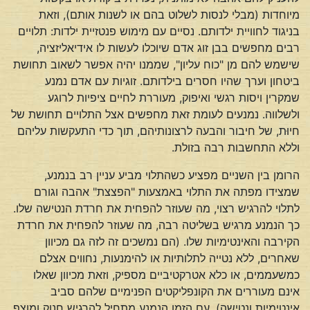
מיוחדות (מבלי לנסות לשלוט בהם או לשנות אותם), וזאת
בניגוד לחוויית ילדותם. נסיים עם מימוש פנטזיית ילדות: תלויים
רבים מחפשים בבן זוג אדם שיוכלו לעשות לו אידיאליזציה,
שישמש להם מן "כוח עליון", שממנו יהיה אפשר לשאוב תחושת
ביטחון וערך שהיו חסרים בילדותם. זוגיות עם אדם נמנע
שמקרין ויסות רגשי ואיפוק, מעוררת לחיים ציפיות לרוגע
ולשלווה. נמנעים לעומת זאת מחפשים אצל התלויים תחושת של
חיוּת, של חיבור והבעה לרצונותיהם, תוך כדי התעקשות עליהם
וללא התחשבות רבה בזולת.
הרומן בין השניים מפציע כשהתלוי מביע עניין רב בנמנע,
שמצידו מפתה את התלוי באמצעות "הפצצת" אהבה וגורם
לתלוי להרגיש רצוי, מה שעוזר להפחית את חרדת הנטישה שלו.
כך הנמנע מרגיש בשליטה רבה, מה שעוזר להפחית את חרדת
הקירבה והאינטימיות שלו. (הם נמשכים זה לזה גם מכיוון
שאחרים, ללא נטייה לתלותיות או להימנעות, נחווים אצלם
כמשעממים, או כלא אטרקטיביים מספיק, וזאת מכיוון שאלו
אינם מעוררים את הקונפליקטים הפנימיים שלהם סביב
אינטימיות ונטישה). עם הזמן הנמנע מתחיל להרגיש חנוק ומוצף