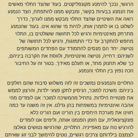
הרגשי, ובכך להימנע מקונפליקטים. בעוד שהצד התלוי מאשים
את הנמנע בבעיות בקשר, ומבקש ממנו להתפתח, הצד הנמנע
רואה את השינויים שהצד התלוי מבקש ממנו לערוך, כדרך
לשלוט בו או לתמרן אותו, להיות מי שהוא אינו. בעוד שהנמנע
מתרחק מאינטימיות ורגיש לכל תחושה ששולטים בו, התלוי
מחפש להתקרב עד כדי התמזגות, ורגיש לכל תחושה של
נטישה. יחד הם מנסים להתמודד עם הפחדים המשותפים
לשניהם: דחייה, נטישה ואינטימיות, ולווסת את הקרבה ביניהם,
כך שלא תחנוק מחד, או תעלם מאידך. בטור זה על החיבור
הכה נפוץ בין התלוי והנמנע.
התלויים והנמנעים נמשכים זה לזה משלוש סיבות שהם חולקים
ביניהם: משיכה למוכר, הניסיון לתקן פצעי ילדות, והרצון לממש
את פנטזיית הילדות. נתחיל מהמשיכה למוכר: אנו לומדים מהי
אהבה ואינטימיות במשפחות בהן גדלנו. אין זה משנה עד כמה
חווינו את מערכת היחסים בין הורינו ועם הורינו כלא
פונקציונאלית, עם הזמן הפנמנו אותה, ולימים אנו לומדים
להרגיש נוח עם מאפייניה. התלויים, שהרגישו נטושים ונאלצו
לצמצם בילדותם צרכים רגשיים, נוטים להימשך לבני זוג שאיתם