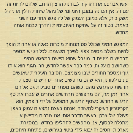
יעשו אם יפנו את הזרקור לבחינת הרצון הרחב שלהם להיות זה
עם זה. אין הכוונה במובן היומיומי של ניהול שיחות חולין או ניהול
משק בית, אלא במובן העמוק של להיפגש אחד עם השני
באמת. בטור זה על שחיקת האינטימיות והדרך לבנות אותה
מחדש.
המפגש המיני שכולל סט תנוחות מוכרות כאלה או אחרות הופך
להיות בשלב מסוים צפוי ולפיכך משעמם. לכל זוג יש מספר
תרחישים מיניים די מוגבל שהוא מיישם במפגש המיני.
כשחושבים על זה, כמה כבר אפשר לחדש, הרי הגוף הוא אותו
גוף ומספר החורים שבו מצומצם. הסיבה העיקרית שאנשים
פונים לפורנו, היא שהם מחפשים אחר תרחישים וסצנות
חדשות להתרגש מהם. כשהם מפתחים סבילות גם אליהם
אחרי זמן מה, הם מחפשים תרחישים אחרים שיעברו את סף
הריגוש החדש. כשסף הריגוש, המופעל על ידי דופמין, הוא
הקריטריון העיקרי לתשוקה, אנחנו בעצם נמצאים עמוק באפן
פעולה של צרכן. כאשר הדבר אותו אנו צורכים מתיישן או
מתכלה לבסוף, אנו מחפשים להחליפו בחדש. במסגרת
מערכות יחסים זה יבוא לידי ביטוי בגירושים, פתיחת היחסים,