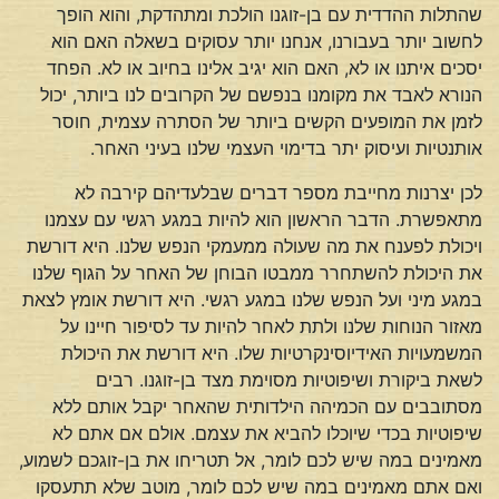
שהתלות ההדדית עם בן-זוגנו הולכת ומתהדקת, והוא הופך
לחשוב יותר בעבורנו, אנחנו יותר עסוקים בשאלה האם הוא
יסכים איתנו או לא, האם הוא יגיב אלינו בחיוב או לא. הפחד
הנורא לאבד את מקומנו בנפשם של הקרובים לנו ביותר, יכול
לזמן את המופעים הקשים ביותר של הסתרה עצמית, חוסר
אותנטיות ועיסוק יתר בדימוי העצמי שלנו בעיני האחר.
לכן יצרנות מחייבת מספר דברים שבלעדיהם קירבה לא
מתאפשרת. הדבר הראשון הוא להיות במגע רגשי עם עצמנו
ויכולת לפענח את מה שעולה ממעמקי הנפש שלנו. היא דורשת
את היכולת להשתחרר ממבטו הבוחן של האחר על הגוף שלנו
במגע מיני ועל הנפש שלנו במגע רגשי. היא דורשת אומץ לצאת
מאזור הנוחות שלנו ולתת לאחר להיות עד לסיפור חיינו על
המשמעויות האידיוסינקרטיות שלו. היא דורשת את היכולת
לשאת ביקורת ושיפוטיות מסוימת מצד בן-זוגנו. רבים
מסתובבים עם הכמיהה הילדותית שהאחר יקבל אותם ללא
שיפוטיות בכדי שיוכלו להביא את עצמם. אולם אם אתם לא
מאמינים במה שיש לכם לומר, אל תטריחו את בן-זוגכם לשמוע,
ואם אתם מאמינים במה שיש לכם לומר, מוטב שלא תתעסקו