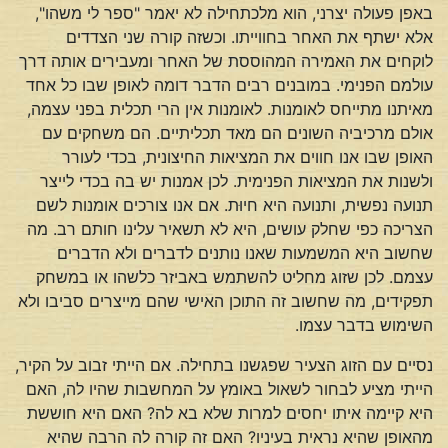
באפן פעולה יצרני, הוא מלכתחילה לא יאמר "ספר לי משהו",
אלא ישתף את האחר בחווייתו. וכשזה קורה שני הצדדים
לוקחים את האמירה המהוססת של האחר ומעבירים אותה דרך
עולמם הפנימי. במובנים רבים הדבר דומה לאופן שבו כל אחד
מאיתנו מתייחס לאומנות. לאומנות אין הרי תכלית בפני עצמה,
אולם מרכיביה השונים הם מאד תכליתיים. הם משחקים עם
האופן שבו אנו חווים את המציאות החיצונית, בכדי לעורר
ולשנות את המציאות הפנימית. לכן אמנות יש בה בכדי לייצר
תנועה נפשית, ותנועה היא חיוּת. אם אנו צורכים אומנות לשם
הצריכה כפי שחלק עושים, היא לא תשאיר עלינו חותם רב. מה
שחשוב היא המשמעות שאנו נותנים לדברים ולא הדברים
עצמם. לכן שזוג מחליט להשתמש באביזר כלשהו או במשחק
תפקידים, מה שחשוב זה התוכן האישי שהם מייצרים סביבו ולא
השימוש בדבר עצמו.
נסיים עם הזוג הצעיר שפגשנו בתחילה. אם הייתי זבוב על הקיר,
הייתי מציע לבחור לשאול באומץ על המחשבות שהיו לה, האם
היא קיימה איתו יחסים למרות שלא בא לה? האם היא חוששת
מהאופן שהיא נראית בעיניו? האם זה קורה לה הרבה שהיא