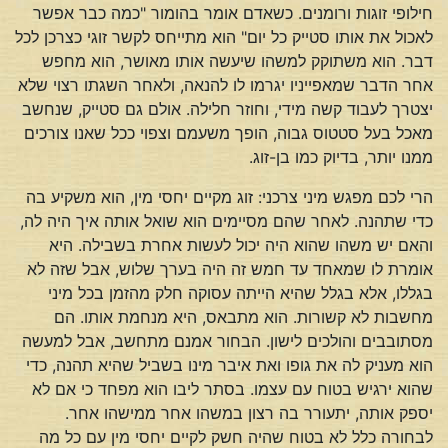
חילופי זוגות ורומנים. כשאדם אומר בהומור "כמה כבר אפשר
לאכול את אותו סטייק כל יום" הוא מתייחס לקשר זוגי כצרכן לכל
דבר. הוא משתוקק למשהו שיעשה אותו מאושר, הוא מחפש
אחר הדבר שמאפייניו יגרמו לו להנאה, ולאחר השגתו רצוי שלא
יצטרך לעבוד קשה מידי, וחוזר חלילה. אולם גם סטייק, שנחשב
מאכל בעל סטטוס גבוה, הופך משעמם וצפוי ככל שאנו צורכים
ממנו יותר, בדיוק כמו בן-זוג.
הרי לכם מפגש מיני צרכני: זוג מקיים יחסי מין, הוא משקיע בה
כדי שתהנה. לאחר שהם מסיימים הוא שואל אותה איך היה לה,
והאם יש משהו שהוא היה יכול לעשות אחרת בשבילה. היא
אומרת לו שמאחד עד חמש זה היה בערך שלוש, אבל שזה לא
בגללו, אלא בגלל שהיא הייתה עסוקה חלק מהזמן בכל מיני
מחשבות לא קשורות. הוא מתבאס, היא מנחמת אותו. הם
מסתובבים והולכים לישון. הבחור אמנם מתחשב, אבל למעשה
הוא מעניק לה את גופו ואת איבר מינו בשביל שהיא תהנה, כדי
שהוא ירגיש בטוח עם עצמו. בסתר ליבו הוא מפחד כי אם לא
יספק אותה, יתעורר בה רצון במשהו אחר ממישהו אחר.
לבחורה כלל לא בטוח שהיה חשק לקיים יחסי מין עם כל מה