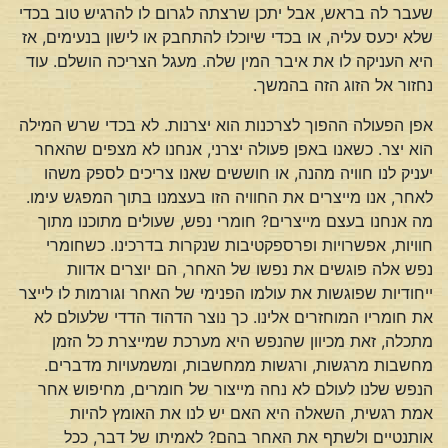
שעבר לה בראש, אבל יתכן שרצתה לגרום לו להרגיש טוב בכדי
שלא יכעס עליה, או בכדי שיוכלו להתחבק או לישון בנעימים, אז
היא העניקה לו את איבר המין שלה. מעגל הצריכה הושלם. עוד
נחזור אל הזוג הזה בהמשך.
אפן הפעולה ההפוך לצרכנות הוא יצרנות. לא בכדי שרש המילה
הוא יצר. כשאנו באפן פעולה יצרני, אנחנו לא מצפים שהאחר
יעניק לנו חוויה מהנה, או חוששים שאנו צריכים לספק משהו
לאחר, אנו מייצרים את החוויה הזו בעצמנו בתוך המפגש עימו.
מה אנחנו בעצם מייצרים? חומרי נפש, שעולים מתוכנו מתוך
חוויות, אפשרויות ופרספקטיבות שנקרות בדרכינו. כשחומרי
נפש אלה פוגשים את נפשו של האחר, הם יוצרים אדוות
ייחודיות שפוגשות את עולמו הפנימי של האחר וגורמות לו לייצר
את חומריו המוחזרים אלינו. כך נוצר הדהוד הדדי שלעולם לא
מתכלה, זאת מכיוון שהנפש היא מערכת שמייצרת כל הזמן
מחשבות מרגשות, ורגשות ממחשבות, ומשמעויות מדברים.
הנפש שלנו לעולם לא נחה מייצור של חומרים, מחיפוש אחר
אמת רגשית, השאלה היא האם יש לנו את האומץ להיות
אותנטיים ולשתף את האחר בהם? לאמיתו של דבר, ככל