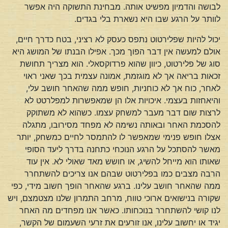
לבושה והדמיון מפשיט אותה. מבחינת התשוקה היה אפשר
לוותר על הרגע שבו היא נשארת בלי בגדים.
יכול להיות שפלירטוט נתפס כעסק לא רציני, בטח כדרך חיים,
אולם למעשה אין דבר הפוך מכך. אפילו הבנתו של המושג היא
סוג של פלירטוט, כיוון שהוא פרדוקסאלי. הוא מצריך תחושת
זכאות בריאה אך לא מוגזמת, אמונה עצמית בכך שאני ראוי
לאחר, כוח אך לא כוחניות, חופש ממה שהאחר חושב עלי,
והיאחזות בעצמי. איכויות אלו הן שמאפשרות למפלרטט לא
לרצות שום דבר מעבר למשחק עצמו. כשהוא לא משתוקק
להסכמת האחר ובאותה נשימה לא מפחד מסירובו, מתגלה
אצלו חופש פנימי שמאפשר לו להתמסר לחיים כמשחק, יותר
מאשר להסתכל על הרגע הנוכחי כתחנה בדרך ליעד הסופי
שאותו הוא מייחל להשיג, או חושש מאד שאולי לא. אין עוד
הרבה מצבים כמו בפלירטוט שבהם אנו צריכים להשתחרר
ממה שהאחר חושב עלינו. ברגע שהאחר הופך חשוב מידי, כפי
שקורה בנישואים ארוכי טווח, מרחב התמרון שלנו מצטמצם, ויש
לנו קושי להשתחרר בנוכחותו. כאשר אנו מפחדים מה האחר
יגיד או יחשוב עלינו, אנו זורעים את זרעי השעמום של הקשר,