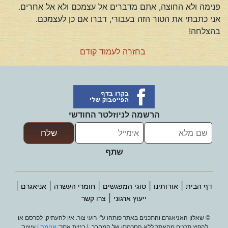
פנימה ולא החוצה, אתם מדברים אל עצמכם ולא אל אחרים.
אני כתבתי את הטור הזה בעבורי, דברו אם כן לעצמכם.
בהצלחה!
בחזרה לעמוד קודם
הרשמה לניוזלטר החודשי
שתף
|
|
|
|
|
דף הבית
אודותינו
סוגי המפגשים
חומרי העשרה
אניאגרם
|
ייעוץ ארגוני
צרו קשר
© שאלון האניאגרם והתכנים באתר פותחו ע"י רועי צור. אין להעתיק, לפרסם או
להפיץ תכנים מהאתר ללא הסכמתו של המחבר. | בניית אתר:
אנימה
| עיצוב: