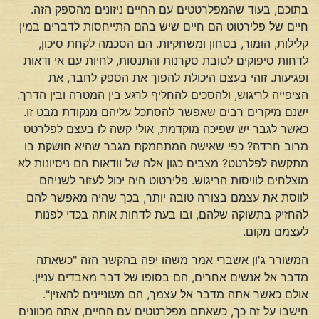
בתוכם, בעוד שהמפלרטטים עם החיים ניזונים מהספק הזה.
חיים של פלירטוט הם חיים שיש בהם התייחסות לדברים במין
קלילות, הומור, בטחון ומשחקיות. הם הסכמה לקחת סיכון,
לדחות סיפוקים לטובת סקרנות והתנסות, לחיות עם אי ודאות
ופגיעוּת. זוהי בעצם היכולת להפוך את הספק לחבר, את
הציפייה לריגוש, ולהסכים להחליף לרגע בין המטרה ובין הדרך.
ישנם מיקרים רבים שאפשר להסתכל עליהם מנקודת מבט זו.
כאשר לגבר יש שפיכה מוקדמת, אולי קשה לו בעצם לפלרטט
מרוב חרדה? כפי שאישה המתחמקת מגבר שהיא חושקת בו
מתקשה לפלרטט? מצבים כגון אלה של וודאות הם ניסיונות לא
מוצלחים לוויסות הריגוש. פלירטוט היה יכול לעזור לשניהם
לווסת את עצמם בצורה טובה יותר, בכך שהיה מאפשר להם
להחזיק בתשוקה שלהם, ובו בעת לדחות אותה בכדי לפנות
לעצמם מקום.
המשורר ג'ון אשברי אמר משהו יפה בהקשר הזה "כשאתה
מדבר אל אנשים אחרים, הם בסופו של דבר מאבדים עניין.
אולם כאשר אתה מדבר אל עצמך, הם מעוניינים להאזין".
חישבו על זה כך, כשאתם מפלרטטים עם החיים, אתה מכוונים