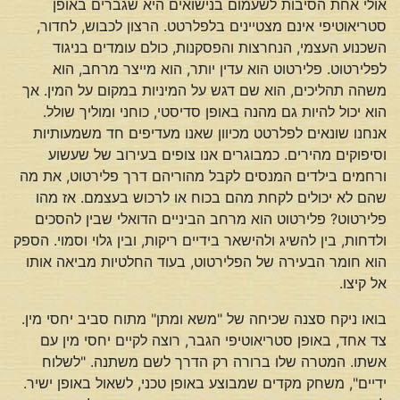
אולי אחת הסיבות לשעמום בנישואים היא שגברים באופן
סטריאוטיפי אינם מצטיינים בלפלרטט. הרצון לכבוש, לחדור,
השכנוע העצמי, הנחרצות והפסקנות, כולם עומדים בניגוד
לפלירטוט. פלירטוט הוא עדין יותר, הוא מייצר מרחב, הוא
משהה תהליכים, הוא שם דגש על המיניות במקום על המין. אך
הוא יכול להיות גם מהנה באופן סדיסטי, כוחני ומוליך שולל.
אנחנו שונאים לפלרטט מכיוון שאנו מעדיפים חד משמעותיות
וסיפוקים מהירים. כמבוגרים אנו צופים בעירוב של שעשוע
ורחמים בילדים המנסים לקבל מהוריהם דרך פלירטוט, את מה
שהם לא יכולים לקחת מהם בכוח או לרכוש בעצמם. אז מהו
פלירטוט? פלירטוט הוא מרחב הביניים הדואלי שבין להסכים
ולדחות, בין להשיג ולהישאר בידיים ריקות, ובין גלוי וסמוי. הספק
הוא חומר הבעירה של הפלירטוט, בעוד החלטיות מביאה אותו
אל קיצו.
בואו ניקח סצנה שכיחה של "משא ומתן" מתוח סביב יחסי מין.
צד אחד, באופן סטריאוטיפי הגבר, רוצה לקיים יחסי מין עם
אשתו. המטרה שלו ברורה רק הדרך לשם משתנה. "לשלוח
ידיים", משחק מקדים שמבוצע באופן טכני, לשאול באופן ישיר.