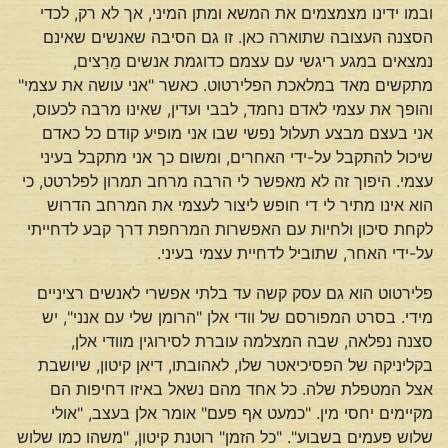
ובמו ידינו מצמצמים את המשא ומתן המיני, אך לא רק, לכדי
הסצנה העצובה שתוארה כאן. זו גם הסיבה שאנשים שאינם
נמצאים במגע ריגשי עם עצמם כדוגמת אנשים מֵרַצים,
מתקשים מאד במלאכת הפלירטוט. כאשר "אני עושה את עצמי"
והופך את עצמי לאדם נחמד, לבבי ועדין, שאינו מרבה לכעוס,
אני בעצם מבצע תעלול נפשי שבו אני מופיע קודם כל כאדם
שיכול להתקבל על-ידי האחרים, ומשום כך אני מתקבל בעיני
עצמי. היפוך זה לא מאפשר לי הרבה מרחב תמרון לפלרטט, כי
הוא אינו מתיר לי די חופש ליצור לעצמי את המרחב הדרוש
לקחת סיכון ולחיות עם האפשרות המרחפת דרך קבע לדחייתי
על-ידי האחר, שתוביל לדחיית עצמי בעיני.
פלירטוט הוא גם עסק קשה עד בלתי אפשרי לאנשים רציניים
מידי. בסרט המפורסם של וודי אלן "הרומן שלי עם אנני", יש
סצנה נפלאה, שבה המצלמה עוברת לסירוגין מוודי אלן,
בקליניקה של הפסיכיאטר שלו, לאהובתו, דיאן קיטון, שיושבת
אצל המטפלת שלה. כל אחד מהם נשאל באיזו דחיפות הם
מקיימים יחסי מין. "כמעט אף פעם" אומר אלן בעצב, "אולי
שלוש פעמים בשבוע". "כל הזמן" רוטנת קיטון, "משהו כמו שלוש