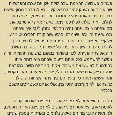
פעמים בשבוע". הרצינות שבה לוקח אלן את עצמו והפרשנות
שהוא כנראה מעניק לסירובה של קיטון, כאילו הדבר מכוון אישית
כנגדו, הופכים אותו פגיע לתנודות בערכו העצמי, ומצמצמות
לחלוטין את יכולתו לפלרטט עימה. כאשר אתה לא מקבל את
מה שאתה רוצה, אתה נהיה החלטי ונחרץ לגבי איך שאתה
מרגיש עם זה, וכפי שאמרנו, ברגע שזה קורה הפלירטוט מגיע
אל קיצו. אפשרויות רבות היו נפתחות בפני אלן לו היה מוכן
לפלרטט עם הרעיון שהליבידו של אשתו נמוך בהרבה משלו.
היה אפשר להתייחס לכך בהומור במקום ברצינות תהומית, והיה
אפשר להשתמש בכל אותם רגעים שבהם היא דוחה אותו
כהזדמנות לאושש את משיכתו אליה ולומר לה משהו כמו "את
יודעת דיאן, גם כשאת מסרבת לי, אני מוצא אותך מאד סקסית,
ומה שעושה אותך כזו בעיני הם בין היתר השיחות שיש לנו
כאשר אנו לא מקיימים יחסי מין. אולי אנחנו לא צריכים לשכב
בכלל?"
פלירטוט הוא עסק לא רציני לאנשים רציניים. אורתודוקסיה
לעומת זאת, היא עסק רציני לאנשים לא רציניים. האורתודוקסים,
ולא משנה לגבי מה הם כאלה, נלחמים באדיקות בספק שקיים