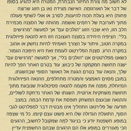
לא חשוב מה צורת החיזור הנבחרת, המטרה היא להגיע בסופו
של דבר אל האורגזמה. האישה מצידה (או בן הזוג שרוצה
פחות) היא בעלת הכוח להיענות, לסרב או אולי לשתף פעולה
מתוך תערובת של רחמים ואשמה. מהותה של הסצנה מכמירת
הלב הזו, היא שבני הזוג "הולכים עם" אך למעשה "מרגישים
בלי". הציפיה היחידה בסצנה העצובה הזו היא להנאה פיזיולוגית
במקרה הטוב, וויתור על הצורך האמיתי להיות נחשק או אהוב
במקרה הרע. סצנת הפלירטוט לעומת זאת היא היפוכה הגמור.
כשאנו מפלרטטים אנו "הולכים בלי", אך למעשה "מרגישים עם".
ישנה תחושה חמקמקה של כיבוש, עוד בטרם האחר הפך להיות
שלך, והנאה עוד בטרם הגעת אל האושר הסופי שבהשגתו.
במובן מסוים האמצעי והמטרה מתחלפים, ההנאה הפיזיולוגית
המיוחלת, מפנה את מקומה להנאה פסיכולוגית שנובעת מתוך
תחושת משחקיות ארוטית. השגתו של האחר נדחקת לשוליים,
וההנאה שבעצם המשחק תופסת את קדמת הבמה. במצב
תודעה של פלירטוט התהליך אינו מבטיח דבר למפלרטט לגבי
הסוף, התועלת הגדולה שלו היא פשוט עצם קיומו. כל מי שצפה
במופע חשפנות יודע כי בניגוד למה שמקובל לחשוב, הרגעים
הכי מעוררים במופע אלו הם הרגעים שבהם החשפנית עדיין