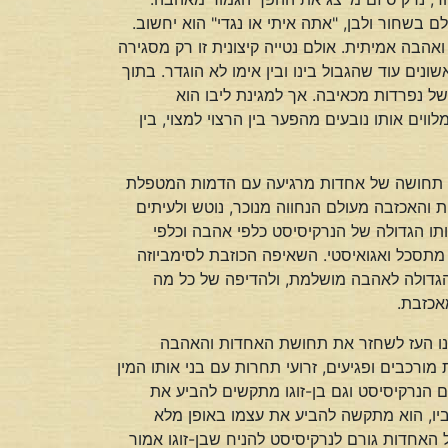
בשחור ולבן, "אתה איתי או נגדי" הוא יחשוב.
הבה אמיתית. אולם נטייה קיצונית זו רק מסגירה
ים עוד שהגבול בינו ובין אימו לא הוגדר. בתוך
ל נפרדות מכאיבה. אך למגינת ליבו הוא
ם אותו נובעים מהפער בין הרצוי למצוי, בין
ה) תחושה של אחדות מרגיעה עם הדמות המטפלת
ת והאכזבה מעולם הנחווה מנוכר, נוטש ולעיתים
נותו הגדולה של הנרקיסיסט כלפי אהבה וכלפי
מתסכל ואגואיסטי. השאיפה הכוזבת לסימביוזה
 הגדולה לאהבה מושלמת, ולהדיפה של כל מה
אכזבת.
ונו העז לשחזר את תחושת האחדות והאהבה
מורכבים ופגיעים, זרועי תחרות עם בני אותו המין
גם הנרקיסיסט וגם בן-זוגו מתקשים להביע את
ביו, הוא מתקשה להביע את עצמו באופן מלא
 האחדות גורם לנרקיסיסט להניח שבן-זוגו אמור