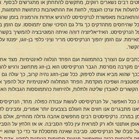
יסטים רבים נשארים רווקים, מתקשים להתחתן או מתגרשים לבסוף. 
 להעלות את ערכו העצמי, לחוות את ההתאהבות כתחושת התמזגות, ו
ההתאהבות מאפשרת לנרקיסיסט להרגיש אחדות והרמוניה בזמן שהו
ככל שהיחסים מתהדקים כך גדל גם הסיכוי שהם יתמוססו. עם הזמן ב
ל הנרקיסיסט. האידיאליזציה דוהה ואיתה המוטיבציה להמשיך בקשר
יימת. עם הזמן יהפוך הנרקיסיסט מריר וציני כלפי בן-זוגו, יפנטז
הקשר.
כתבים עם הצורך בהתמזגות ועם הפחד הנלווה לאינטימיות. מצד אח
ים מקרבה מסרסת. הגבר הנרקיסיסט הוא בן-זוג מתחשב ורגיש להנ
 שהוא מביא אותו לסיפוק. ככל שבן-הזוג נהיה קרוב, כך עולה גם הק
מפוטנציה ושפיכה מוקדמת. הפחד המתלווה לאינטימיות יכול להפוך א
קשורים לאובדן שליטה ולתלות, ולהיחוות כהתמוססות הגבולות האיש
ככל האפשר, על הנרקיסיסט לעשות עבודה כפולה. מחד, הנרקיסיסט חי
כשאנו מתבגרים אנו חווים את העולם בצבעים יותר אפורים, ומבינים 
זמן במרכז. נרקיסיסטים רבים מחפשים אהבה גדולה מהחיים, אולם 
פן אותנטי ולא רק למראית עין כלפי הסביבה. או אז הלחץ על הס
 על סבלו של הנרקיסיסט. סביבה שאינה מתסכלת עד כדי כך שהוא ייד
ק ולהיחוות ככזה שמאפשר פגיעות מסוימות הניתנות לתיקון. אדם לא