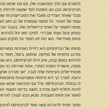
להסכים עם הלך המחשבה שלו, עם מה שהוא מרגיש 
הנרקיסיסט מבן-זוגו הופכות לסד שקשה להיחלץ מ
מבלי שאחד הצדדים מאבד את הסובייקטיביות שלו, א
עצמי של האחר. כל תנועה עצמאית של בן-הזוג העו
מנסה לשמור על האינדיבידואליות שלו. בעבור הנר
בטחון ובעל עצמי שברירי. לפיכך הוא יכול להרגיש
פחות מאידיאלי. הוא יטה לא לספר על חלקים מעו
מהותו של הנרקיסיזם היא דחיית האחרוּת המאיימ
מורכב מחוויות של מחיקה, שימוש, ביטול, חוסר נראו
להרגיש באופן קבוע, אינן זרות לנרקיסיסט, כיוון
ממנה, והשנייה הפוכה לגמרי, אחת שהייתה כה עס
מהאידיאלים והציפיות שלה לגביו. "אני מכירה אות
ורוצה. לצורך כך היא פיתחה אסטרטגיות מחוכמות ב
לו גבולות. הנרקיסיסט יגדל עם ההרגשה שהוא עצ
להיות תחליף לאם ומרכיב חשוב בדימוי העצמי השב
לאשר את זהותו העצמית. מכאן נובע הצורך להרש
מתוך חווית ילדות כזו קשה מאד לנרקיסיסט להיכנס