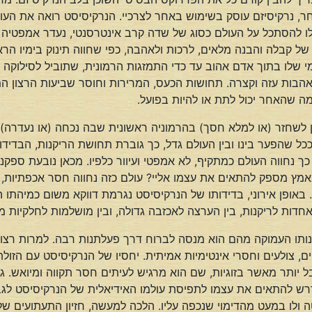
נרקיסיזם עוסק בשימוש באחר לצרכיי. הנרקיסיסט רואה את העולם 
לו להסתכל על העולם כסוג של שדה קרב אינטרסנטי, נעדר אמפטיה וא
קבלה והבנה מלאים, לרכות ולאהבה, כפי שחווה תינוק בימיו הראשונ
י שלו בתוך אדם אהוב עד כדי התמזגות הרמונית, שתוביל לסילוקה ש
ת עזה וקצרה. תחושות הכעס, המרירות וחוסר שביעות הרצון המלווי
ה שהאחר יכול לתת או להיות בפועל.
ון לשחזר (או למלא חסך) בהרמוניה ראשונית שבה נכחה (או נעדר
כל שהפער בינו ובין העולם גדל, כך גוברת תחושת הריקנות, הבדידו
, כך נחווה העולם כמתקיף, לא אמפטי ועיוור כלפיו. מכאן נובעת ספק
מאמץ מספק להתאים את עצמו אליי? עולם כזה נחווה חסר אכפתיות, 
באופן אירוני, בדידותו של הנרקיסיסט נגרמת דווקא משום כמיהתו
אחדות לריקנות, בין הערצה לאכזבה גדולה, ובין מושלמות לחלקיות מ
קנותו העמוקה מהם הוא מנסה לברוח דרך פעלתנות רבה. למרות רצ
, צולעים וחסרי אינטימיות אמיתית. יחסיו של הנרקיסיסט עם הזולת 
ובל יותר מאשר בזוגיות, שם הוא מרגיש לעיתים חסר תקווה ומיואש. 
 נדרש להתאים את עצמו לתפיסת עולמו האידיאלית של הנרקיסיסט לג
טה ולו במעט מהדימוי שנכפה עליו. הלכה למעשה, חזיון התעתועים של