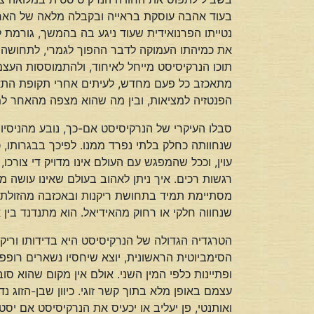
בעוד אהבה עוסקת בראייה ובקבלה מלאה של האחר, 
נטייתו הפרנואידית שעוד ניגע בה בהמשך, גורמת 
את כמיהתו העמוקה לדבר ההפוך לגמרי, לתחושה של 
תוכו הנרקיסיסט מייחל לאיחוד, ולהתמוססות העצמ
מתאכזב כל פעם מחדש, לעיתים אחרי תקופת התאהבו
הפנטזיה למציאות, ובין מה שהוא מצפה מהאחר למ
סבלו העיקרי של הנרקיסיסט אם-כך, נובע מהניסי
שנחוותה כחלק בלתי נפרד ממנו. לפיכך בבגרותו, כ
עוין, וככל שהמפגש עם העולם אינו מדויק די צורכו
רגשות רכים. איך ניתן לאהוב בעולם שאינו עושה 
מסתיימת תמיד בתחושת ריקנות ובאכזבה מהזולת. 
שנחווה חלקי או רחוק מהאידיאל. הוא מתנדנד בין 
הטרגדיה הגדולה של הנרקיסיסט היא בדידותו ורי
הסימביוטית הראשונית, יוצא שיחסיו נשארים רופפים
ופתיינות כלפי המין השני. אולם אין מקום שהוא ס
עצמם באופן מלא בתוך קשר זוגי. כיוון שבן-הזוג
ואותנטי, פן יעליב או יכעיס את הנרקיסיסט אם יס