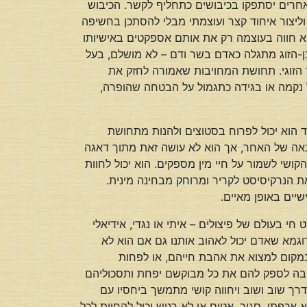
אחרים יסתפקו בכיבושים כתחליף לקשר. הכיבוש
ליצור איחוד קצר ועוצמתי מבלי להסתכן בחשיפה
א חווה בעוצמה רק את אותם אספקטים באישיותו
ן-הזוג מתגלה כאדם בשר ודם – לא מושלם, בעל
 הזוגי. תחושת המחויבות שאמורה לחזק את
 על נקמה או בגידה כתגמול על הבטחה שהופרה,
ד הוא יכול לפרוח בסטוצים ולהנות מתחושת
אה של האחר, אך הוא לא עושה זאת מתוך דאגה
ושי לשמור על חיי מין מספקים. הוא יכול לחוות
ת הנרקיסיסט לקריר ומרוחק מבחינה מינית.
יים באופן מאיים.
 בעולם של פיצולים – איתי או נגדי, אידיאלי
לדוגמא שאדם יכול לאהוב אותנו גם אם הוא לא
במקום למצוא את אהבת חייהם, או לפחות
ביבה לספק להם את כל מבוקשם יפחת ותסכוליהם
רך שוב ושוב ויחווה קושי מתמשך ביחסיו עם
 אכפתי, סגור, אטום או לא רגיש יכול להחוות לכל