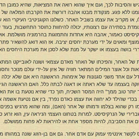
והסיבות לכך, ועם איך שהוא רואה את המציאות, שהיא כמובן הדרך
מנו ללא פגע. מנקודת מבטו אהבה דורשת את הקרבתו המלאה של בן
ו מקריב את עצמו בשביל האחר. כשלונו הקוגניטיבי העיקרי הוא שהו
מדת בסתירה עם רצונותיו, יכולה להיחוות כחוסר התחשבות, בעוד ש
קיסיסט כאמור, אהבה היא אחדות והתמזגות בהרמוניה מושלמת. אולם
 מוצף ומאוים על ידי מערכת יחסים יציבה. אז הוא דואג להשאיר פתח
ררי בושה בעצמו או ישקר על מנת שלא לסכן את מערכת היחסים הא
ת של האחר, והפיכתו של האחר מאדם עצמאי ושונה לאובייקט המתאי
ת וכל אוצר המילים המתאר חוויה של אִיון על-ידי עולם מנוכר וחסר 
 שגדל עם אחד משני סגנונות של אימהות. הראשונה היא אם שלא יכל
וקה בעצמה עד שלא ראתה או דאגה לבתה כלל. האם הראשונה הגיבה
ך יותר טוב ממך" היה המסר השכיח, תוך כדי שהיא נוטעת בו את הא
כדי שהילד לא יחווה את עצמו כאדם נפרד, בין אם נטיעת אשמה אצל
מו רק שהוא בצלמו ודמותו של אחר (האם), ומה שהוא מרגיש בפנים
רירי של הנרקיסיסט. למרות בטחונו העצמי הניראה עין, הוא זרוע 
ים את הסביבה, להיות מספר אחת או להיראות לא פחות ממושלם.
 לקשר אינטימי עמוק עם אדם אחר. גם אם בן-הזוג שונה במהותו מהא