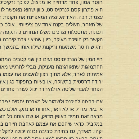
חוסר אמון, פחד מדחייה או מניצול. לפיכך נרקיס
הוא פתרון קסם לנרקיסיסט, כיוון שהוא מאפשר לו
עצמית רבה. האידיאליזציה המאפיינת את תקופת 
של האחר, העולים בקנה אחד עם ציפיותיו. אולם 
תכונות מתסכלות וצרכים משלו הנחווים כהתקפה ע
הקשר רק הופכת מעיקה, כיוון שהיא יוצרת קירבה מא
וירגיש חוסר משמעות וריקנות שילוו אותו בהמשך 
חיי המין של הנרקיסיסט נעים בין שני קטבים המת
ההתמזגות שהאורגזמה מעניקה, מבלי להרגיש מאו
אמיתית לאחר, אלא מתוך רצון להעצים את עצמו בכך
ירידה דרסטית בתשוקה, או בעיות בתפקוד כגון אי
הפחד לאבד שליטה או להיחדר יכול לעורר פחדים ה
אם ברצונו להיכנס ולשמור על מערכת יחסים יציבה 
או בזוי, מדויק או לא ראוי, אחדות או נתק. אולם 
מראה זאת תמיד באופן מדויק, או שם אותנו כל ה
במקביל, כדאי שיהפכו את עצמם לאהבת חייהם באו
יקהו. מאידך, גם בחירת סביבה נכונה יכולה להקל
האחר. הפער בין הרצוי למצוי צריך להיות קטן מספי