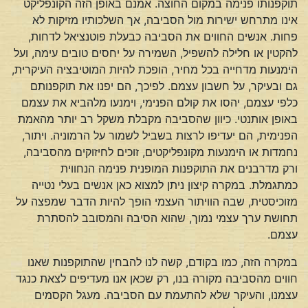
תוקפנותו פנימה במקום החוצה. אמנם באופן הזה הקונפליקט
אינו מתרחש ישירות מול הסביבה, אך השלכותיו מזיקות לא
פחות. אנשים החווים את הסביבה כבעלת פוטנציאל לדחות,
להקטין או חלילה להשפיל, השמירה על יחסים טובים עימה, ועל
הימנעות מדחייה בכל מחיר, הופכת להיות המוטיבציה העיקרית,
גם ובעיקר, על חשבון עצמם. לפיכך, הם יפנו את תוקפנותם
כלפי עצמם, יהסו את קולם הפנימי, וימנעו מלהביא את עצמם
באופן אותנטי. כיוון שהסביבה מקבלת משקל רב יותר מהאמת
הפנימית, הם יעדיפו לרצות בשביל לשמור על הרמוניה. ויתור,
נחמדות או הימנעות מקונפליקטים, זוכים לחיזוקים מהסביבה,
ורק מדרבנים את התוקפנות המופנית פנימה הנחווית
כמתגמלת. במקרה קיצון ניתן למצוא כאן אנשים בעלי נטייה
מזוכיסטית, שבה הוויתור העצמי הופך להיות הדבר שמפצה על
תחושת ערך עצמי נמוך, שהוא הסיבה והמסובב להסתרת
עצמם.
במקרה הזה, כמו בקודם, קשה לנו להבחין שהתוקפנות שאנו
חווים מהסביבה מקורה בנו, רק שכאן אנו מעדיפים לצאת כנגד
עצמנו, והעיקר שלא להתעמת עם הסביבה. מעגל הקסמים