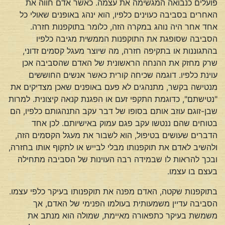
פועלים כנבואה המגשימה את עצמה. כאשר אדם חווה את
האחרים בסביבה כעוינים כלפיו, הוא ינהג באופנים שאולי כל
אחד אחר היה נוהג במקרה הזה, כלומר בתוקפנות חזרה.
הסביבה שסופגת את התוקפנות הממשית מגיבה כלפיו
בהתגוננות או בתקיפה חזרה, מה שיוצר מעגל קסמים זדוני,
שרק מחזק את ההנחה הראשונית של האדם שהסביבה אכן
עוינת כלפיו. דוגמה שכיחה קורית כאשר אנשים החוששים
מנטישה בקשר, מתנהגים לא פעם באופנים שאכן מצדיקים את
"נטישתם", כדוגמת התקפי זעם או הפגנת קנאה קיצונית. למרות
שבן-זוגם עוזב אותם בסופו של דבר עקב התנהגותם כלפיו, הם
בטוחים שהם ננטשו עקב פגם עמוק באישיותם. לכן אחד
הדברים שעושים בטיפול, הוא לשבור את מעגל הקסמים הזה,
ולהשיב לאדם את תוקפנותו מבלי לבייש או לתקוף אותו בחזרה,
ובכך להראות לו שבמידה רבה העוינות של הסביבה מתחילה
בעצם בו עצמו.
בתוקפנות שקטה, האדם מפנה את תוקפנותו בעיקר כלפי עצמו.
הסביבה עדיין משמעותית בעולמו הפנימי של האדם, אך
משמשת בעיקר כתפאורה מאיימת, שמולה הוא מנתב את