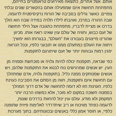
אותם. אצל אחרים, כתוצאה מאירועים טראומטיים בחייהם,
מתפתחת תחושת איום שמפעילה אותם בהקשרים שונים ובלתי
צפויים. כאשר גדלים בסביבה של הורות נרקיסיסטית לדוגמה,
שבה ההורה במרכז, ואהבתו לילדו תלויה במידה שבה הוא הולך
בדרכו או מציית לדבריו, מתפתחת כתגובה אצל הילד תחושה
של זעם כבוש, וחוויה של עולם עוין שאינו רואה אותו. מכיוון
שהורינו מייצגים בעבורנו את "העולם", בבגרותו הוא ימשיך
ויחווה את העולם כמתעלם ממנו או תובעני כלפיו, וככל הנראה
יפגין רמות גבוהות יותר של זעם שיתורגם לתוקפנות.
כפי שנראה, תוקפנות יכולה להיות גלויה או מוכחשת וסמויה מן
העין. יש אנשים שמרגישים נוח לבטא את התוקפנות שלהם, ויש
אנשים שמנותקים ממנה כליל. בתוקפנות גלויה, אדם שמתהלך
עם תחושת איום ותוקפנות, חווה מן הסתם את הסביבה כעוינת
כלפיו. העוינות הזו לא דומה לתחושה של אדם דרוך המהלך
בסמטה חשוכה במקום לא מוכר, אלא כמשהו הרבה יותר
חמקמק ולא מודע. עולם עוין יכול להחוות בדרכים שונות,
לדוגמה כפחד מוויכוח או ריב שיתדרדר לאלימות פיזית שתופנה
כלפיי, או חוסר אמון כללי באנשים ובכוונותיהם. בתוך מערכות