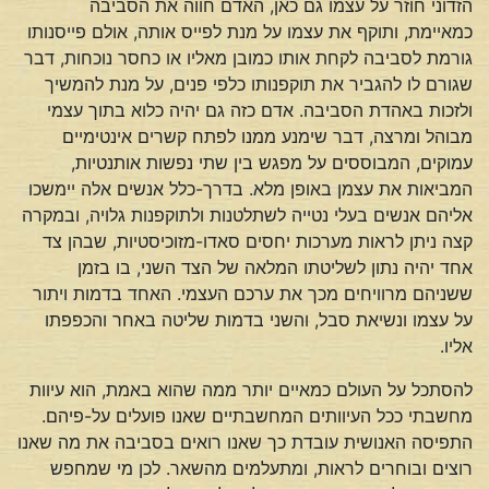
הזדוני חוזר על עצמו גם כאן, האדם חווה את הסביבה
כמאיימת, ותוקף את עצמו על מנת לפייס אותה, אולם פייסנותו
גורמת לסביבה לקחת אותו כמובן מאליו או כחסר נוכחות, דבר
שגורם לו להגביר את תוקפנותו כלפי פנים, על מנת להמשיך
ולזכות באהדת הסביבה. אדם כזה גם יהיה כלוא בתוך עצמי
מבוהל ומרצה, דבר שימנע ממנו לפתח קשרים אינטימיים
עמוקים, המבוססים על מפגש בין שתי נפשות אותנטיות,
המביאות את עצמן באופן מלא. בדרך-כלל אנשים אלה יימשכו
אליהם אנשים בעלי נטייה לשתלטנות ולתוקפנות גלויה, ובמקרה
קצה ניתן לראות מערכות יחסים סאדו-מזוכיסטיות, שבהן צד
אחד יהיה נתון לשליטתו המלאה של הצד השני, בו בזמן
ששניהם מרוויחים מכך את ערכם העצמי. האחד בדמות ויתור
על עצמו ונשיאת סבל, והשני בדמות שליטה באחר והכפפתו
אליו.
להסתכל על העולם כמאיים יותר ממה שהוא באמת, הוא עיוות
מחשבתי ככל העיוותים המחשבתיים שאנו פועלים על-פיהם.
התפיסה האנושית עובדת כך שאנו רואים בסביבה את מה שאנו
רוצים ובוחרים לראות, ומתעלמים מהשאר. לכן מי שמחפש