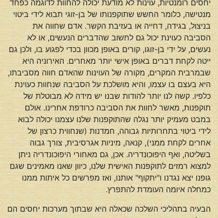
יחסים רומנטיות, עוינות לא מודעת יכולה להחוות לדוגמה כפחד
מנטישה, כלומר החשש שתוקפנותו של בן-זוגי תבוא לידי ביטוי
בניצול, בגידה, דחייה או בעזיבת הקשר. אדם שחווה את
הסביבה כעוינת יכול גם לחשוב שהדברים הנעשים, או לא
נעשים, על ידי בן-זוגו, קורים באופן מכוון בכדי לפגוע בו, ולכן גם
ייטה לקחת דברים באופן אישי יותר מאחרים. האירוניה היא
שבמרבית המקרים, מקורה של העוינות שהאדם חווה מסביבתו,
היא בעצם בו עצמו, והיא מושלכת על הסביבה שנחוות כעוינת
כלפיו. קשה לנו יותר להודות שבנו יש מידה לא מבוטלת של
תוקפנות, מאשר לחוות את הסביבה כרודפת אחרינו. אולם
במבט מעמיק יותר נגלה שהתוקפנות שלנו עצמנו יכולה לבוא
לידי ביטוי בתחרותיות גבוהה, חמדנות (שנחווית כרצון של
אחרים לקחת ממני), קנאה, מיניות אגרסיבית, צורך גבוה
בשליטה, ואף היפוכונדריה. אכן, גם מאחורי היפוכונדריה ניתן
למצוא רמזים לתוקפנות האישית שלנו, כיוון שאנו מאמינים שגם
גופנו יצא נגדנו ו"יתקוף" אותנו, ואז מפרשים כל איתות ממנו
כמחלה איומה העומדת להתפרץ.
הבעיה בתהליכי השלכה שכאלה היא שבתוך מערכות יחסים הם