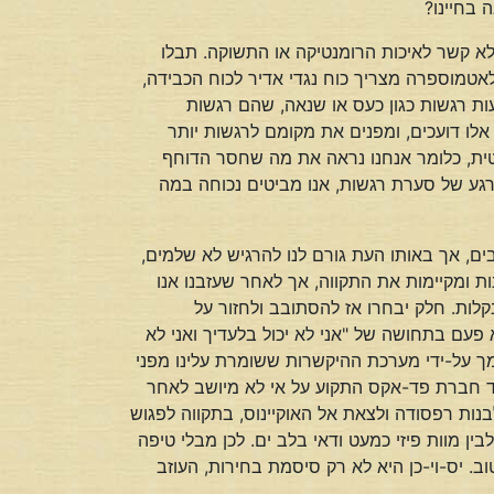
 בחיינו?
א קשר לאיכות הרומנטיקה או התשוקה. תבלו
טמוספרה מצריך כוח נגדי אדיר לכוח הכבידה,
ת רגשות כגון כעס או שנאה, שהם רגשות
לו דועכים, ומפנים את מקומם לרגשות יותר
נטית, כלומר אנחנו נראה את מה שחסר הדוחף
רגע של סערת רגשות, אנו מביטים נכוחה במה
ים, אך באותו העת גורם לנו להרגיש לא שלמים,
ות ומקיימות את התקווה, אך לאחר שעזבנו אנו
לות. חלק יבחרו אז להסתובב ולחזור על
 פעם בתחושה של "אני לא יכול בלעדיך ואני לא
מך על-ידי מערכת ההיקשרות ששומרת עלינו מפני
בד חברת פד-אקס התקוע על אי לא מיושב לאחר
בנות רפסודה ולצאת אל האוקיינוס, בתקווה לפגוש
ן מוות פיזי כמעט ודאי בלב ים. לכן מבלי טיפה
ב. יס-וי-כן היא לא רק סיסמת בחירות, העוזב