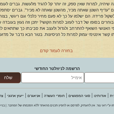
ה שיהיה, למרות שאין ספק, זה יותר קל להגיד מלעשות. גברים לע
 "עדיף השטן שאתה מכיר, מהשטן שאתה לא מכיר". גברים יסתפקו 
לשקול פרידה. הם ישלמו על כך לא פעם מחיר כלכלי וגם ריגשי, בצ
ים בוחרים בסופו של דבר לעזוב למרות הקושי? יתכן וזה נעוץ בעו
ופי האנושי השואף להתרחב ולגדול ולעצב את סביבתו כך שתתאים לו
 קשר אינטימי עמוק למרות כל הניסיונות. בטור הבא נדבר על מדוע
בחזרה לעמוד קודם
הרשמה לניוזלטר החודשי
|
|
|
|
|
|
ית
אודותינו
סוגי המפגשים
חומרי העשרה
אניאגרם
ייעוץ ארגוני
צר
 ע"י רועי צור. אין להעתיק, לפרסם או להפיץ תכנים מהאתר ללא הסכמתו של המחבר. | בניי