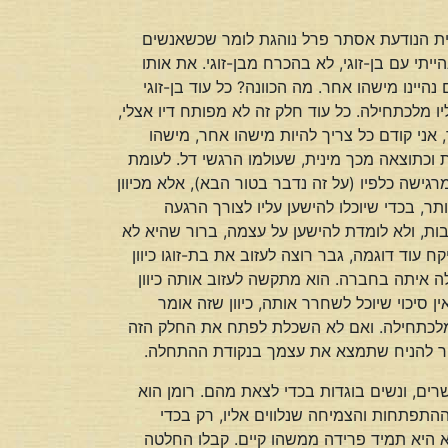
וגית הנודעת אסתר פרל נוהגת לומר שכשאנשים
י עם בן-זוגי, לא בהכרח מבן-זוגי. את אותו
יינו מישהו אחר. מה הכוונה? כל עוד בן-זוגי
 מלכתחילה. כל עוד חלק זה לא מפותח דיו אצלי,
 אני קודם כל צריך להיות מישהו אחר, מישהו
ת וכתוצאה מכך מינית, שעולמו הרגשי דל. לעומת
שה כלפיו (על זה נדבר בטור הבא), אלא מכיוון
 בכדי שיוכלו להישען עליו לצורך הרגעה
יבות, ולא לומדת להישען על עצמה, ברור שהיא לא
ח עוד דוגמה, גבר רוצה לעזוב את בת-זוגו כיוון
ה איתה בחברה. הוא מתקשה לעזוב אותה כיוון
סיכוי שיוכל לשחרר אותה, כיוון שזה אומר
 מלכתחילה. ואם לא השכלת לפתח את החלק הזה
סביר להניח שתמצא את עצמך בנקודת ההתחלה.
ים, ונשים בוגדות בכדי לצאת מהם. רומן הוא
ההתפתחות והצמיחה שנלווים אליו, רק בכדי
היא תמיד פרידה ממשהו קיים. קבלו החלטה