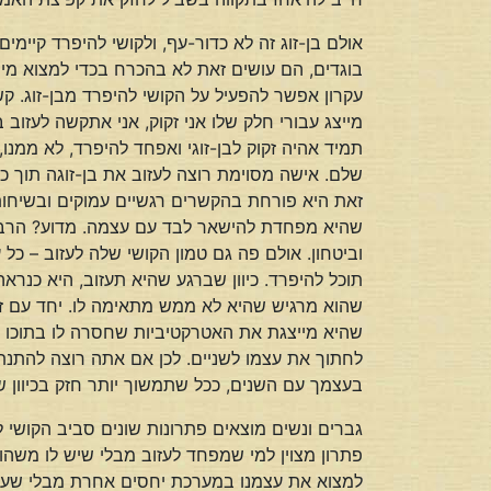
אולם בן-זוג זה לא כדור-עף, ולקושי להיפרד קיי
בוגדים, הם עושים זאת לא בהכרח בכדי למצוא מיש
עקרון אפשר להפעיל על הקושי להיפרד מבן-זוג. קש
מייצג עבורי חלק שלו אני זקוק, אני אתקשה לעזו
תמיד אהיה זקוק לבן-זוגי ואפחד להיפרד, לא ממנו,
שלם. אישה מסוימת רוצה לעזוב את בן-זוגה תוך כד
זאת היא פורחת בהקשרים רגשיים עמוקים ובשיחות
שהיא מפחדת להישאר לבד עם עצמה. מדוע? הרבה פ
וביטחון. אולם פה גם טמון הקושי שלה לעזוב – כל 
תוכל להיפרד. כיוון שברגע שהיא תעזוב, היא כנראה 
שהוא מרגיש שהיא לא ממש מתאימה לו. יחד עם זא
שהיא מייצגת את האטרקטיביות שחסרה לו בתוכו וש
לחתוך את עצמו לשניים. לכן אם אתה רוצה להתנ
בעצמך עם השנים, ככל שתמשוך יותר חזק בכיוון ש
גברים ונשים מוצאים פתרונות שונים סביב הקושי 
פתרון מצוין למי שמפחד לעזוב מבלי שיש לו משהו 
למצוא את עצמנו במערכת יחסים אחרת מבלי שעשי