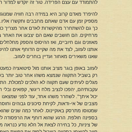
להתמודד עם עצם הפרידה. טור זה יוקדש למדור ה
להיפרד מאדם קרוב היא במידה רבה חוויה שמנוגד
מספיק זמן עם אדם שאתם מחבבים ותקשרו אליו. ה
כך גם להשתחרר מהיקשרות לאדם אחר מצריך כוחו
מרחיקים. הם חושבים שאם הם יצבעו את האחר בצב
מאוזנים וגם חיוביים, ואז ההיסוס והספק מחלחלי
אותנו לעזוב, לצד את מה שקיים הדוחף אותנו להי
שאנו משאירים מאחור ועדיין בוחרים לעזוב.
לעזוב באופן בוגר מציב אותנו מול סיטואציה כמעט
רק בשביל התקווה שנמצא משהו אחר טוב יותר בעתיד
מגלים לעיתים שעם תקווה לא הולכים למכולת. התק
עקבותיהם, יהפכו לנציב מלח ריגשי, קפואים ובלי 
יכול איתך". לשחרר משהו אחד, עוד לפני שמצאנו 
מצבים של אי-ודאות, לקיחת סיכונים גבוהים וחו
שמטוסו מתרסק באוקיינוס. לאחר כמה שנים שהוא חי
בספינה חולפת. הרגע שהוא דוחף את הרפסודה ללב י
של ציניות, כל בחירה לצאת אל הלא נודע כנראה מצ
חייב להיאחז בתקווה בשביל לחזק את קפיצת האמו