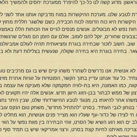
ראשון: מדוע קשה לנו כל-כך להיפרד ממערכת יחסים ולהמשיך הלאה
ת לטבע שלנו. מערכת ההיקשרות במוח מדביקה אותנו אחד לשני לל
יקשרות היא כוח הדומה לכוח הכבידה, כשם שלשגר חללית מחוץ לא
ת נפש לא מבוטלים. אנשים מנסים לגייס את הכוחות הללו באמצעו
עים שחורים, יוקל להם לעזוב. אולם עם הזמן הם מגלים שרגשות א
ם שוב. חשוב לזכור שבחירה בוגרת ומציאותית תהיה לעולם אמביוול
שאר. בחירה בוגרת היא בחירה שקולה, שנעשית בצלילות דעת ולא ב
 לא אנושית. אנו נדרשים לשחרר משהו קיים שיש בו גם מרכיבים טוב
. כל עוד אנחנו עדיין בתוך הקשר, הפנטזיות על זוגיות אחרת מזינ
ווה, כמו האמונה, היא בת-לוויה חמקמקה שלא מעניקה את עצמה בק
רצון של ממש לבחור בבן-הזוג הישן חדש. אנשים אלה יהיו תקועים לא
משהו אחר להיאחז בו, מנוגד לטבע ההישרדותי שלנו, שבין היתר נת
סר בטחון לגבי העתיד. בסרט "להתחיל מחדש", משחק טום הנקס עו
 לצידו של כדור-עף שעליו הוא מצייר פנים אנושיות, הוא מחליט ל
ם הוא רגע השיא של הסרט, זוהי הבחירה בין מוות נפשי על האי לבי
ריכה מאיתנו לחיות קצת בסרט, ורצוי אמריקאי שיש בו תמיד סוף טו
נה שהוא לוקח.