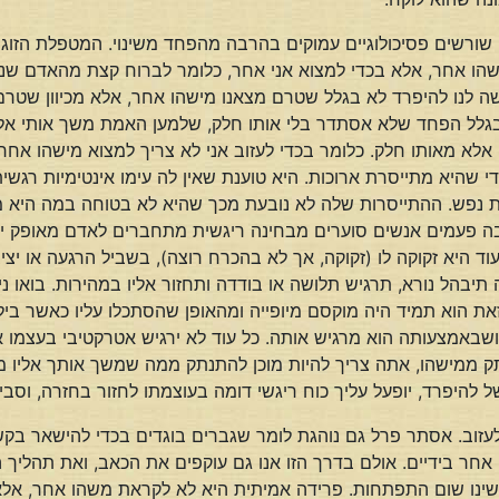
מים שורשים פסיכולוגיים עמוקים בהרבה מהפחד משינוי. המטפלת הז
הו אחר, אלא בכדי למצוא אני אחר, כלומר לברוח קצת מהאדם שנהיית
ה לנו להיפרד לא בגלל שטרם מצאנו מישהו אחר, אלא מכיוון שטרם נה
ב בגלל הפחד שלא אסתדר בלי אותו חלק, שלמען האמת משך אותי אליו
 אלא מאותו חלק. כלומר בכדי לעזוב אני לא צריך למצוא מישהו אחר,
י שהיא מתייסרת ארוכות. היא טוענת שאין לה עימו אינטימיות רגשי
 נפש. ההתייסרות שלה לא נובעת מכך שהיא לא בטוחה במה היא מרגי
עמים אנשים סוערים מבחינה ריגשית מתחברים לאדם מאופק יותר,
עוד היא זקוקה לו (זקוקה, אך לא בהכרח רוצה), בשביל הרגעה או יצ
תיבהל נורא, תרגיש תלושה או בודדה ותחזור אליו במהירות. בואו ניק
ת הוא תמיד היה מוקסם מיופייה ומהאופן שהסתכלו עליו כאשר ביל
באמצעותה הוא מרגיש אותה. כל עוד לא ירגיש אטרקטיבי בעצמו אין 
תק ממישהו, אתה צריך להיות מוכן להתנתק ממה שמשך אותך אליו
ל להיפרד, יופעל עליך כוח ריגשי דומה בעוצמתו לחזור בחזרה, ו
לעזוב. אסתר פרל גם נוהגת לומר שגברים בוגדים בכדי להישאר בקשר
אחר בידיים. אולם בדרך הזו אנו גם עוקפים את הכאב, ואת תהליך 
נו שום התפתחות. פרידה אמיתית היא לא לקראת משהו אחר, אלא 