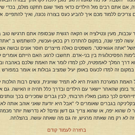
, אם אתם רבים מול הילדים כדאי מאד שגם תתקנו מולם, בכדי שיר
ריכים ללמוד מכם איך להביע כעס בצורה נכונה, ואיך להתפייס. את
סר עכבות, מעין ונטילציה או הקאה רגשית שבסופה אתם תרגישו טוב ב
עשה לפני שנה, במקום להתרכז רק בכאן-ועכשיו, להשתמש ב "אתה 
משל "אתה אגואיסט". משפטים כאלה מייצרים חוסר אונים ובושה אצל
לימות הפסיכולוגית בין בני-אדם. תחשבו לרגע: האם הייתם אומרי
וא דרך המלך לאמפטיה, לכן למדו לומר את האמת שלכם באהבה ובא
ת. במקום זה למדו לכעוס באופן יעיל שמציב גבולות או אומר במפו
ל האמת המערכת הזוגית היא לא תמיד שוויונית, ונשים רבות הולכו
בוד בזמן שהאחר יישאר עם הילדים ובדרך כלל תהיה זו האישה. גם 
תייחסים לכך כמובן מאליו תרבותי, לבין גברים שמכירים בכך ונותנ
קליניקה בגברים שאומרים לי "אבל היא יודעת שאני אוהב אותה לא!?
 לו שהוא יפה, או שהוא צריך גם דשן ומים? לא נדרשות יותר מכ
. זה לא רק מה שאתה מרגיש, זה גם מה שאתה עושה. בהצלחה.
בחזרה לעמוד קודם