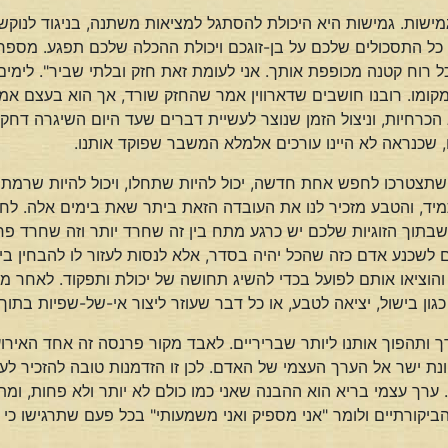
ישות. גמישות היא היכולת להסתגל למציאות משתנה, בניגוד לנוקש
כל התסכולים שלכם על בן-זוגכם ויכולת ההכלה שלכם תפגע. מספרים
ל רוח קטנה מכופפת אותך. אני לעומת זאת חזק ובלתי שביר". לימי
מקומו. רובנו חושבים שדארווין אמר שהחזק שורד, אך הוא בעצם 
א הכרחיות, וניצול הזמן שנוצר לעשיית דברים שעד היום השיגרה דח
ו, שכנראה לא היינו עורכים אלמלא המשבר שפוקד אותנו.
ות שתצטרכו לחפש אחת חדשה, יכול להיות שתחלו, ויכול להיות שרמ
ד, והטבע מזכיר לנו את העובדה הזאת ביתר שאת בימים אלה. לחלק
בתוך הזוגיות שלכם יש כרגע מתח בין זה שחרד יותר וזה שחרד פח
לשכנע אדם כזה שהכל יהיה בסדר, אלא לנסות לעזור לו להבחין בי
וציאו אותם לפועל בכדי להשיג תחושה של יכולת ותפקוד. לאחר מכן
ן בישול, יציאה לטבע, או כל דבר שעוזר ליצור אי-של-שפיות בתוך 
רך ותהפוך אותנו ליותר שבריריים. לאבד מקור פרנסה זה אחד האיר
ת ישר אל הערך העצמי של האדם. לכן זו הזדמנות טובה להזכיר לע
 ערך עצמי בריא הוא ההבנה שאני כמו כולם לא יותר ולא פחות, ומתוק
יקורתיים ולומר "אני מספיק ואני משמעותי" בכל פעם שתרגישו כי 