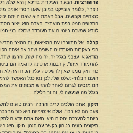
פרופורציות
. הבעיה העיקרית בדיכאון היא שלא רק
ניצחי", כלומר אובייקט במובן שאנו חסרי אונים מול
התקופה המטורפת הזאת?". האדם הוא ייצור מסתגל
לוודא שנשכח ביומיום את העובדה שכולנו בני-תמות
קבלה
. אל תתווכחו עם המציאות, זה המצב החדש ו
הכי בעקבות האובדנים השונים שהביאה איתה הקורונ
מודאג או עצבני בגלל זה. זה מה שזה, והרצון שהדב
להתמודד איתו". קורבנות או טינה לדוגמה הם ביט
כוח חזק ממנו שאין לו שליטה עליו. הכוח הזה לא ח
הזעם הבלתי-נשלט שלי. לכן נסו ככל האפשר להי
הם מנסים לגרום לאחר להרגיש מבפנים את המצוקה ש
בגלל מה שנעשה לי, וחוזר חלילה.
תיקון
. אתם הולכים לריב והרבה. רבים טועים לח
פעם הם לא רבו". אולם אינטימיות היא כור מחצבת
ביותר למערכת יחסים היא: האם אתם יודעים לתקן?
תיקונים בונים בטחון בקשר עם הזמן. תיקון היא 
ה"פגעת-בי-אז-אני-אפגע-בך-בחזרה". זה היכולת 