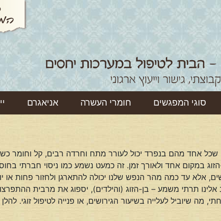
סוגי המפגשים
חומרי העשרה
אניאגרם
יי
 שכל אחד מהם בנפרד יכול לעורר מתח וחרדה רבים, קל וחומר כשה
וג במקום אחד ולאורך זמן. זה כמעט נשמע כמו ניסוי חברתי בחוס
ים, אלא עד כמה מהר הנפש שלנו יכולה להתארגן ולחזור פחות או י
לינו תרתי משמע – בן-הזוג (והילדים), יספוג את מרבית ההתפרצויו
 מה שיוביל לעלייה בשיעור הגירושים, או פנייה לטיפול זוגי. לה