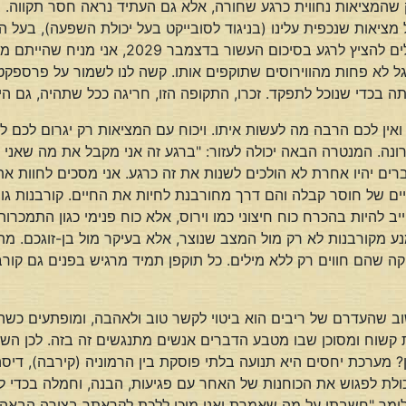
 שהמציאות נחווית כרגע שחורה, אלא גם העתיד נראה חסר תקווה. בד
 מציאות שנכפית עלינו (בניגוד לסובייקט בעל יכולת השפעה), בעל הו
כנצחיים וקבועים. אבל האמת היא שאם הייתם יכו
 לא פחות מהווירוסים שתוקפים אותו. קשה לנו לשמור על פרספקטי
ה בכדי שנוכל לתפקד. זכרו, התקופה הזו, חריגה ככל שתהיה, גם הי
אין לכם הרבה מה לעשות איתו. ויכוח עם המציאות רק יגרום לכם ל
ה. המנטרה הבאה יכולה לעזור: "ברגע זה אני מקבל את מה שאני חוש
רים יהיו אחרת לא הולכים לשנות את זה כרגע. אני מסכים לחוות את ה
ויים של חוסר קבלה והם דרך מחורבנת לחיות את החיים. קורבנות גו
ייב להיות בהכרח כוח חיצוני כמו וירוס, אלא כוח פנימי כגון התמכר
מנע מקורבנות לא רק מול המצב שנוצר, אלא בעיקר מול בן-זוגכם
הם חווים רק ללא מילים. כל תוקפן תמיד מרגיש בפנים גם קורבן –
שוב שהעדרם של ריבים הוא ביטוי לקשר טוב ולאהבה, ומופתעים כש
 קשוח ומסוכן שבו מטבע הדברים אנשים מתנגשים זה בזה. לכן השא
 מערכת יחסים היא תנועה בלתי פוסקת בין הרמוניה (קירבה), דיסה
היכולת לפגוש את הכוחנות של האחר עם פגיעות, הבנה, וחמלה בכדי 
לומר "חשבתי על מה שאמרת ואני מוכן ללכת לקראתך בצורה הבאה"