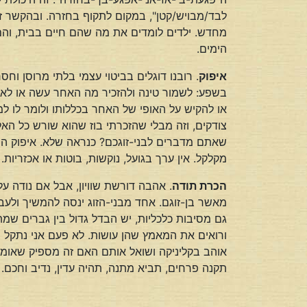
לבד/מבויש/קטן", במקום לתקוף בחזרה. ובהקשר זה
מחדש. ילדים לומדים את מה שהם חיים בבית, והם צ
הימים.
איפוק
. רובנו דוגלים בביטוי עצמי בלתי מרוסן וח
בשפע: לשמור טינה ולהזכיר מה האחר עשה או לא 
או להקיש על האופי של האחר בכללותו ולומר לו ל
צודקים, וזה מבלי שהזכרתי בוז שהוא שורש כל הא
שאתם מדברים לבני-זוגכם? כנראה שלא. איפוק ה
מקלקל. אין ערך בגועל, נוקשות, בוטות או אכזריו
הכרת תודה
. אהבה דורשת שוויון, אבל אם נודה ע
מאשר בן-זוגם. אחד מבני-הזוג ינסה להמשיך ולע
גם מסיבות כלכליות, יש הבדל גדול בין גברים שמ
ורואים את המאמץ שהן עושות. לא פעם אני נתקל ב
אוהב בקליניקה ושואל אותם האם זה מספיק שאומר
תקנה פרחים, תביא מתנה, תהיה עדין, נדיב וחכם