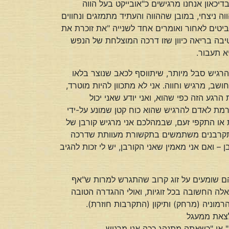
יכאון אנחנו מרגישים כ"אובייקט בעל הווה
וה ניצחי, במובן שההווה והעתיד מתמזגים ונחווים
לים להציץ לרגע בסיכום העשור בדצמבר 2029, אני מניח שהייתם מביטים לאחור ואומרים אחד לשנייה "את זוכרת את
בה בריאה כיוון שזו דרכה המוצלחת של הנפש
א תעבור.
הרגיש סבל מיותר, שיתווסף לכאב שנוצר בלאו
ב, מרגיש וחווה. אני לא מתכוון להיות מוטרד,
רגע הזה כפי שהוא, ואני יודע שאני יכול
רמת לאדם להרגיש שהוא כוח קטן שמונע על-ידי
ות או התקפי זעם, שבמהלכם אני מרגיש קורבן של
. מתקרבנים משתמשים בתקשורת מעוותת שדרכה
 ואם אני מאמין שאני הקורבן, יש לי זכות להגיב
הם שומעים על זוג קרוב שהתגרש למרות ש"אף
לה החשובה בכל זוגיות, ואולי ההגדרה הטובה
רמוניה (מרחק) ותיקון (התקרבות חוזרת).
לצאת ממעגל
 או "כשאתה מתנהג ככה אני מרגיש