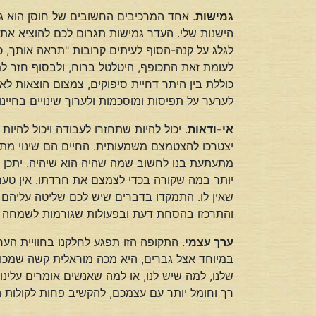
גמישות
. אחד המרכיבים החשובים של חוסן הוא גמ
הישנות שלי. העדר גמישות תגרום לכם להוציא את 
לגלג על קנה-הסוף לעיתים קרובות "תראה אותך, כ
לעומת זאת התכופף, היטלטל ברוח, ולבסוף חזר ל
כוללת בין היתר דחיית סיפוקים, צמצום הוצאות ל
לערער על תפיסות ומוסכמות ולערוך שינויים בחיינ
אי-ודאות
. יכול להיות שתחזרו לעבודה ויכול להי
יצטרכו להצטמצם משמעותית. החיים הם שינוי מתמי
מתעתעת בנו לחשוב שמה שהיה הוא שיהיה. יתכן ש
יותר במה שקורה בכדי לצמצם את חרדתו. אין טעם 
שאין לו. התמקדו בדברים שיש לכם שליטה עליהם וה
והתרכזו בהסחת דעת ובפעולות שגורמות לשמחה כגו
ערך עצמי
. התקופה הזו תפגע לחלקנו בחוויית הע
במיוחד אצל גברים, היא מכה מוראלית קשה שמכוונ
שלנו, למה שיש לנו, או למה שאנשים אומרים עלינו.
רך וחומל יותר עם עצמכם, להקשיב פחות לקולות הב