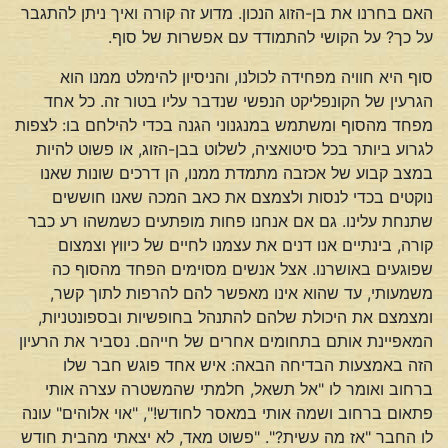
האם בחרנו את בן-הזוג הנכון. מדוע זה קורה ואיך ניתן להתגבר
על כך? על הקושי להתמודד עם אפשרות של סוף.
סוף היא חוויה מפחידה לכולנו, והניסיון להימלט ממנו הוא
הגרעין של הקונפליקט הנפשי שנדבר עליו בטור זה. כל אחד
מפחד מהסוף ומשתמש במנגנוני הגנה בכדי להילחם בו: לצפות
לגרוע ביותר בכל סיטואציה, לשלוט בבן-הזוג, או פשוט להיות
במצב קבוע של אכזבה מתמדת ממנו, הן דרכים שונות שאנו
נוקטים בכדי לנסות ולצמצם את כאב המכה שאנו חוששים
שתנחת עלינו. גם אם אנחנו פחות מופתעים כשמשהו רע כבר
קורה, בינתיים אנו דנים את עצמנו לחיים של כיווץ וצמצום
שפוגעים באושרנו. אצל אנשים מסוימים הפחד מהסוף כה
משמעותי, עד שהוא אינו מאפשר להם להרפות לתוך קשר,
ומצמצם את היכולת שלהם להתנהל בחופשיות ובספונטניות,
המאפיינת אותם בתחומים אחרים של חייהם. נסביר את הרעיון
הזה באמצעות הבדיחה הבאה: איש אחד פוגש חבר שלו
ברחוב ואומר לו "אל תשאל, חלמתי שהמשטרה עצרה אותי
פתאום ברחוב ושמה אותי במאסר לחודש!", "אוי אלוהים" עונה
לו החבר "אז מה עשית?". "פשוט מאד, לא יצאתי מהבית חודש