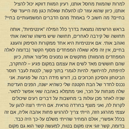
למרות שהמוות מחסל אותנו, רעיון המוות דווקא יכול להציל
אותנו, כיוון שהוא עוזר לנו להעלות שאלות כגון מה הייעוד שלי
בחיים? מה חשוב לי באמת? מהם הדברים המשמעותיים בחיי?
בראש הרשימה נמצאת בדרך כלל המילה "אינטימיות", אותה
תחושה של קירבה לאחרים, תחושה שיש מישהו שרואה אותי
ואוהב אותי. אם אינטימיות היא אחד ממקורות הסיפוק והעונג
בחיים, אין זה פלא שאלה המפחדים מסוף הקשר (בדומה לאלה
המפחדים מהמוות) מתקשים או נמנעים מליצור אותה, כיוון
שהם חוששים מאד לשים את עצמם במקום פגיע – להתקרב,
להיפתח, להיחשף. להיות לגמרי בתוך קשר, לנטות לעבר חוסר
הביטחון והסיכון הכרוכים בו, דורש מידה רבה של פגיעות. אני
נכנס לחדר של הבת הקטנה שלי כשהיא ישנה, הפנים העדינות
שלה מונחות על הכר, ואני מתמלא באהבה שאי אפשר לתאר.
שניה לאחר מכן עולות בי מחשבות על דברים רעים שיכולים
לקרות לה, ואני מוצף בחרדה נוראית. אם הייתי רוצה להגן על
עצמי מהרגע הזה, הייתי צריך להרגיש פחות אהבה אליה, אם זה
בכלל אפשרי, אולם המחיר שהייתי משלם על-כך היה כבד.
בדומה, קשר זוגי אינו מקום בטוח, למעשה קשר הוא גם מקום