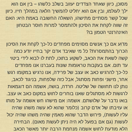
מסוכן, כיוון שאחד הצדדים יעזוב בשלב כלשהו – בין אם הוא
ילך לעולמו, ובין אם הוא יחליט להמשיך הלאה במהלך חייו. כיוון
שכל קשר מסתיים מתישהו, השאלה החשובה באמת היא: האם
זה שווה לקחת את הסיכון ולהתמסר למרות חוסר הבטחון
האינהרנטי הטמון בו?
מדוע אם כך אנשים מסוימים מפחדים כל-כך לקחת את הסיכון
הכרוך בהתמסרות? כל מי שאיבד אדם יקר בחייו יודע כמה
קשה לשאת את הכאב, לשקוע בתוכו, לתת לו לבוא לידי ביטוי
עד תום. אם בעקבות טראומות שונות בעברנו אנו מפחדים
כל-כך להרגיש כאב או עצב של פרידה, אנו נרגיש במקומו רגש
אחר, מישני ופחות מסתגל, אבל כזה שלפחות, בניגוד לכאב,
נותן לנו תחושה של שליטה. חרדה, בושה, אשמה הם דוגמאות
לרגשות לא מסתגלים שאנו בוחרים לחוש במקום כאב או עצב.
בואו נדבר על שלושתם. אשמה: אם מישהו חש אשמה על מותו
או עזיבתו של אדם קרוב (כלומר שהוא לא עשה משהו שהיה
עליו לעשות), פירוש הדבר שהוא מאמין שהיה משהו שהיה יכול
לעשות (גם אם בפועל לא היה ניתן לעשות מאום). הבחירה
הלא מודעת לחוש אשמה מנחמת הרבה יותר מאשר הכאב