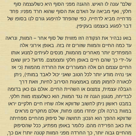
שלם" עונה לו האיש. ההגנה מפני הסוף היא כשלעצמה סוף
חלקי, ואף מביאה על האדם את הסוף שהוא חרד מפניו: פחד
מדחייה מביא לדחייה, כפי שהפחד להיפגע גורם לנו בסופו של
דבר לפגוע בעצמנו בעקיפין.
בואו נבהיר את הנקודה הזו מזווית של סוף אחר – המוות, ונראה
עד כמה החיים והמוות שזורים זה בזה. באופן אירוני אלה
המפחדים יותר מאחרים מהמוות, מנסים לעיתים למנוע אותו
על-ידי כך שהם חיים באופן חלקי ומצומצם. מדוע? כיוון שאם
החיים עצמם הם אלה המעוררים את החרדה מהמוות (כי אז
אני נהיה מודע יותר לכל הטוב שאני יכול לאבד במותי), ניתן
לכאורה לחמוק ממנו באמצעות הסירוב לחיות, וזאת דרך
הגבלה עצמית, צמצום או השהיית החיים. אולם גם כאן בדומה
לבדיחה, מנגנון הגנה זה נגד המוות, הוא כשלעצמו מוות חלקי.
במבט ראשון ניתן לחשוב שדווקא אלה שחיו חיים חלקיים יראו
במוות ברכה ולכן יפחדו ממנו פחות, אולם מחקרים מראים
שדווקא ההפך הוא הנכון: תחושה של סיפוק מהחיים מפחיתה
את כאב הפרידה מהם. כלומר באופן מפתיע, ככל שהסיפוק
מהחיים גבוה יותר, כך החרדה מפני המוות קטנה יותר! אם כך,