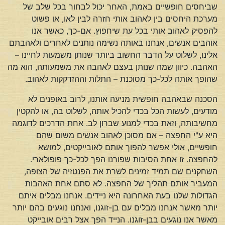
שביחסים חופשיים באמת, האחר יכול לבחור בכל שלב של
מערכת היחסים בין לאהוב אותי חזרה לבין לאו, או פשוט
להפסיק לאהוב אותי בכל עת שיחפוץ. אם-כך, כאשר אנו
אוהבים אנשים, אנחנו באותה נשימה נותנים לאחרים ולאהבתם
אלינו, לשלוט על הדבר החשוב ביותר שנותן משמעות לחיינו –
האהבה. כיוון שמה שנותן בעצם לאהבה את משמעותה, הוא מה
שהופך אותה לכל-כך מסוכנת – התלות וההזדקקות לאהוב.
הסכנה שבאהבה חופשית מניעה אותנו, לרוב באופנים לא
מודעים, לעשות הכל בכדי להכיל אותה, לשלוט בה, או להקטין
מחשיבותה, וזאת בכדי למנוע שברון לב. אחת הדרכים לדוגמה
היא ע"י החפצה – אם מסוכן לאהוב אנשים משום שהם
חופשיים, אולי אפשר להפוך אותם לאובייקטים, למושא
להחפצה. זו אחת הסיבות שפורנו הפך לכל-כך פופולארי.
השחקנים שם תמיד זמינים לשרת את הפנטזיה של הצופה,
המעביר אותם תהליך של החפצה. לא סתם אחת האהבות
הגדולות שלנו בעת האחרונה היא ניידים. אנחנו מבלים איתם
יותר מאשר אנחנו מבלים עם בן-זוגנו, ואנחנו נוגעים בהם יותר
מאשר אנו נוגעים בבן-זוגנו. הנייד הפך אצל רבים אובייקט