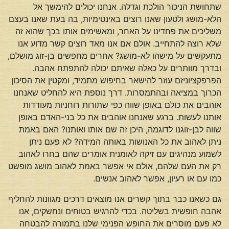
שתחושת הניכור הולכת וגדלה. אנחנו יכולים להימשך אל
הלא-מושג ולטעון שאנו רוצים באינטימיות, בה בעת שאנו בעצם
משליכים את פחדינו על האחר, ומאשימים אותו בכך שהוא זה
שלא רוצה להתחייב. אולם אם אנו מאד רוצים קשר מדוע אנו
מתעקשים על מישהו לא-מושג? אחרים מחפשים בן-זוג מושלם,
ובדרך מוותרים על כאלה שאיתם יכולה להתפתח אהבה.
הפרפקציוניזם עוזר להישאר בחיפוש מתמיד, ומקטין את הסיכון
הכרוך במציאה ובהתמסרות. דרך נוספת היא להחליט שאנחנו
אוהבים את כולם באופן שווה כפי שתורות רוחניות מעודדות
אותנו לעשות. ברגע שאנחנו אוהבים את כל בני-האדם באופן
שווה לבן-זוגנו לדוגמה, היכן זה שם אותו ואותנו? האם באמת
ניתן לאהוב את כל האנושות באותה המידה? לא פעם ניתן
לשמוע מנהיגים עם זיקה לאומנית אומרים שהם בחרו לאהוב
רק את העם שלהם, אולם אי אפשר באמת לאהוב מושג מופשט
כמו עם או רעיון, אפשר לאהוב אנשים.
גם כשאנו כבר בתוך קשרים אנו מוצאים דרכים מגוונות להחליף
אהבה חופשית בשליטה. בכדי להרגיש בטוחים ונחשקים, אנו
לא פעם מוסרים את החופש הפנימי שלנו בתמורה להבטחה