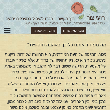
סוגי המפגשים
שאלון אניאגרם
מה מפחיד אותנו כל-כך באהבה חופשית?
ניכור, המגפה של העת המודרנית, היא תחושה של זרות, ריקנות
וניתוק. ניכור היא לא רק תחושה של בדידות, אלא בעיקר אובדן
של משמעות, הרגשה ששום דבר לא חשוב או משמעותי באמת.
ניכור היא חומה בין היחיד לסביבתו, כפי שתיארו פינק פלויד
ביצירת המופת "החומה". אדם יכול להיות מנוכר קודם כל
מעצמו, מבן-זוגו, מאחרים, מעבודתו, ואפילו מהחברה שאליה
הוא שייך, כפי שרבים מרגישים לאחר הבחירות האחרונות.
מאחורי פניות רבות לטיפול מסתתרת למעשה תחושת ניכור
ונתק ביני ובין האחרים. אני יכול להצליח בעבודה, לצבור ממון,
להרגיש שאני מתנהל באופן עצמאי ובוגר בעולם, אולם משהו