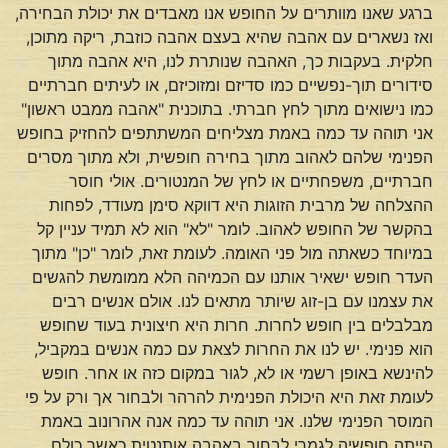
ברגע שאנו מוותרים על החופש אנו מאבדים את יכולת הבחירה,
ואז נשארים עם אהבה שהיא בעצם אהבה כוזבת, ריקה מתוכן,
חלקית. בעקבות כך, האהבה שנותרת לנו, היא אהבה מתוך
סידורים תוך-נפשיים כמו סדיזם ומזוכיזם, או לעיתים חברתיים
כמו נישואים מתוך לחץ חברתי. בתוכנית "אהבה ממבט ראשון"
אני תוהה עד כמה באמת מצליחים המשתתפים להחזיק בחופש
הפנימי שלהם לאהוב מתוך בחירה חופשית, ולא מתוך מסרים
חברתיים, משפחתיים או לחץ של המנטורים. אולי חוסר
ההצלחה של מרבית הזוגות היא דווקא סימן מעודד, לפחות
בהקשר של החופש לאהוב. לומר "לא" הוא לא תמיד עניין קל
במיוחד כשאתה מול פני האומה. לעומת זאת, לומר "כן" מתוך
העדר חופש ישאיר אותנו עם הכמיהה הלא ממומשת להגשים
את עצמנו עם בן-זוג שיותר מתאים לנו. אולם אנשים רבים
מבלבלים בין חופש לחרות. חרות היא חיצונית בעוד שחופש
הוא פנימי. יש לנו את החרות לצאת עם כמה אנשים במקביל,
להינשא באופן רשמי או לא, לגור במקום כזה או אחר. חופש
לעומת זאת היא היכולת הפנימית להרהר ולבחור אך ורק על פי
המוסר הפנימי שלנו. אני תוהה עד כמה אנה אהרונוב באמת
הייתה חופשיה לגמרי לבחור באהבה אותנטית כאשר כולם