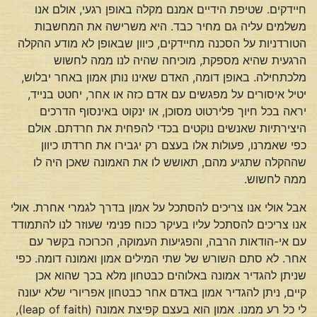
חיידקים. שטיפת הידיים אמנם מקלה באופן רגעי, אולם אנו
משלמים עליה גם מחיר כבד. היא משרישה את המחשבות
הטורדניות על הסכנה מחיידקים, כיוון שבאופן לא מודע ההקלה
הרגעית שהיא מספקת, מוכיחה שהיה לנו ממה לחשוש
מלכתחילה. באופן דומה, האדם שאינו נותן אמון באחר יבלוש,
יטיל איסורים על מפגשים עם אדם כזה או אחר, יחטט בנייד,
יראה בכל חיוך פלירטוט מסוכן, או ינקוט באינסוף הדרכים
היצירתיות שאנשים נוקטים בכדי להפחית את חרדתם. אולם
כפי שאמרנו, פעולות אלו בעצם רק יגבירו את חרדתו כיוון
שההקלה שתגיע מהם, תאושש לו את האמונה שאכן היה לו
ממה לחשוש.
אבל אולי אנו צריכים להסתכל על אמון בדרך לגמרי אחרת. אולי
אנו צריכים להסתכל עליו בעיקר ככוח פנימי שעוזר לנו להתמודד
עם אי-הודאות הרבה, והפגיעות העמוקה, הכרוכה בקשר עם
אחר. לא סתם השורש של שתי המילים אמון ואמונה דומה. כפי
שניתן להגדיר אמונה באלוהים כבטחון מלא בכך שהוא אכן
קיים, ניתן להגדיר אמון באדם אחר כבטחון אפריורי שלא יעונה
לי כל רע ממנו. אמון הוא בעצם קפיצת אמונה (leap of faith),