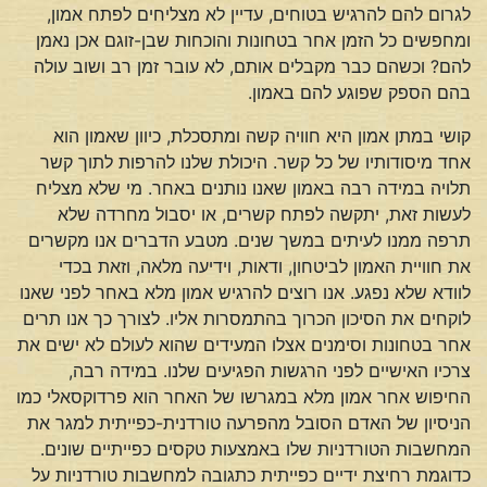
לגרום להם להרגיש בטוחים, עדיין לא מצליחים לפתח אמון,
ומחפשים כל הזמן אחר בטחונות והוכחות שבן-זוגם אכן נאמן
להם? וכשהם כבר מקבלים אותם, לא עובר זמן רב ושוב עולה
בהם הספק שפוגע להם באמון.
קושי במתן אמון היא חוויה קשה ומתסכלת, כיוון שאמון הוא
אחד מיסודותיו של כל קשר. היכולת שלנו להרפות לתוך קשר
תלויה במידה רבה באמון שאנו נותנים באחר. מי שלא מצליח
לעשות זאת, יתקשה לפתח קשרים, או יסבול מחרדה שלא
תרפה ממנו לעיתים במשך שנים. מטבע הדברים אנו מקשרים
את חוויית האמון לביטחון, ודאות, וידיעה מלאה, וזאת בכדי
לוודא שלא נפגע. אנו רוצים להרגיש אמון מלא באחר לפני שאנו
לוקחים את הסיכון הכרוך בהתמסרות אליו. לצורך כך אנו תרים
אחר בטחונות וסימנים אצלו המעידים שהוא לעולם לא ישים את
צרכיו האישיים לפני הרגשות הפגיעים שלנו. במידה רבה,
החיפוש אחר אמון מלא במגרשו של האחר הוא פרדוקסאלי כמו
הניסיון של האדם הסובל מהפרעה טורדנית-כפייתית למגר את
המחשבות הטורדניות שלו באמצעות טקסים כפייתיים שונים.
כדוגמת רחיצת ידיים כפייתית כתגובה למחשבות טורדניות על