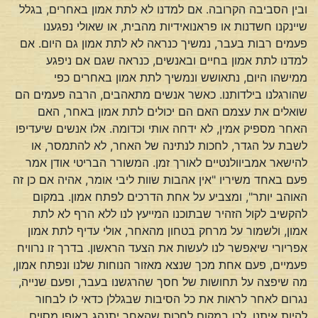
ובין הסביבה הקרובה. אם למדנו לא לתת אמון באחרים, בגלל
שיינקנו חשדנות או פראנואידיות מהבית, או שאולי נפגענו
פעמים רבות בעבר, נמשיך כנראה לא לתת אמון גם היום. אם
למדנו לתת אמון בחיים ובאנשים, כנראה שגם אם ניפגע
ממישהו היום, נתאושש ונמשיך לתת אמון באחרים כפי
שהורגלנו בילדותנו. כאשר אנשים מתאהבים, הרבה פעמים הם
שואלים את עצמם האם הם יכולים לתת אמון באחר, האם
האחר מספיק אמין, לא ידחה אותי וכדומה. אלו אנשים שיעדיפו
לשבת על הגדר, לחכות לנתינה של האחר, לא להתמסר, או
להישאר אמביוולנטיים לאורך זמן. המשורר הבריטי אודן אמר
פעם באחד משיריו "אין אהבות שוות ליבי אומר, אהיה אם כן זה
האוהב יותר", ומצביע על אחת הדרכים לפתח אמון. במקום
להקשיב לקול הזהיר שבתוכנו המייעץ לנו ללא הרף לא לתת
אמון, ולשמור על מרחק בטחון מהאחר, אולי עדיף לתת אמון
אפריורי שיאפשר לנו לעשות את הצעד הראשון. בדרך זו נרוויח
פעמיים, פעם אחת מכך שנצא מאזור הנוחות שלנו ונפתח אמון,
מה שיפצה על תחושות של חסך שהרגשנו בעבר, ופעם שנייה,
נגרום לאחר לראות את כל הסיבות שבגללן כדאי לו לבחור
להיות איתנו. לכן במקום לחכות שהאחר יתנהג באופן מסוים,