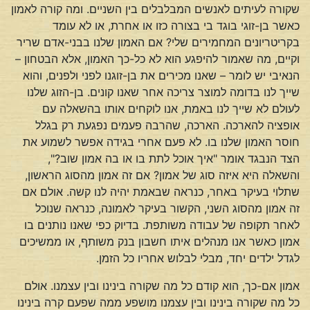
שקורה לעיתים לאנשים המבלבלים בין השניים. ומה קורה לאמון
כאשר בן-זוגי בוגד בי בצורה כזו או אחרת, או לא עומד
בקריטריונים המחמירים שלי? אם האמון שלנו בבני-אדם שריר
וקיים, מה שאמור להיפגע הוא לא כל-כך האמון, אלא הבטחון –
הנאיבי יש לומר – שאנו מכירים את בן-זוגנו לפני ולפנים, והוא
שייך לנו בדומה למוצר צריכה אחר שאנו קונים. בן-הזוג שלנו
לעולם לא שייך לנו באמת, אנו לוקחים אותו בהשאלה עם
אופציה להארכה. הארכה, שהרבה פעמים נפגעת רק בגלל
חוסר האמון שלנו בו. לא פעם אחרי בגידה אפשר לשמוע את
הצד הנבגד אומר "איך אוכל לתת בו או בה אמון שוב?",
והשאלה היא איזה סוג של אמון? אם זה אמון מהסוג הראשון,
שתלוי בעיקר באחר, כנראה שבאמת יהיה לנו קשה. אולם אם
זה אמון מהסוג השני, הקשור בעיקר לאמונה, כנראה שנוכל
לאחר תקופה של עבודה משותפת. בדיוק כפי שאנו נותנים בו
אמון כאשר אנו מנהלים איתו חשבון בנק משותף, או ממשיכים
לגדל ילדים יחד, מבלי לבלוש אחריו כל הזמן.
אמון אם-כך, הוא קודם כל מה שקורה בינינו ובין עצמנו. אולם
כל מה שקורה בינינו ובין עצמנו מושפע ממה שפעם קרה בינינו