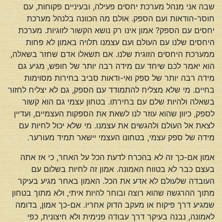
שבה אני מנהל מערכת יחסים פעילה, ובעיניים פקוחות, עם
חוסר-הודאות ועם הספק. אולם מה הכוונה בלנהל מערכת
יחסים עם הספק? אמון אינו רק נושא הקשור לזוגיות. מערכת
היחסים שלנו עם העולם ועם עצמנו תלויה באמון לא פחות
ממערכת היחסים הזוגית שלנו. אם תשאלו אדם שחזר בשאלה,
הוא יאמר לכם שיחד עם מידה רבה יותר של חופש, מגיע גם
מידה רבה יותר של ספק ואי-ודאות סביב בחירות מסוימות
בחיים. מי שלא מצליח להתמודד עם הספק, גם לא יצליח לחזור
בשאלה ולהיות שלם עם בחירתו. בטחון עצמי גם הוא קשור
לספק, כיוון שהוא עוזר לנו לשאת את הספקות העצמיים, ועדיין
לצאת אל העולם ולהגשים את עצמנו. מי שלא יכול לחיות עם
מידה של ספק עצמי, בטחונו העצמי יישאר תמיד מעורער.
אמון אם-כך זה לא בהכרח לדעת הכל על האחר, כי אז אתה
בעצם כבר לא בטווח האמונה. אמון זה לחיות בשלום עם
העובדה שלעולם לא אדע את הכל. האמון באחר מגיע בעיקר
מתוך ההרגשה שהוא רוצה ובוחר להיות איתי, ולא מתוך בטחון
שמגיע דרך פיקוח או מעקב הדוק אחריו. אם-כך אמון, בדומה
לאמונה, נבנה בעיקר דרך עבודה פנימית ולא חיצונית, כפי