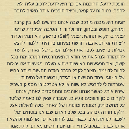
הופכת לרעל. החוכמה אם-כך היא לדעת לרכוב עליה ולא
להפך. בטור זה על קנאה, וכיצד הופכים אותה מאויב לחבר.
זוגיות היא מבנה מורכב שבה אנחנו נדרשים לאזן בין קרבה
ומרחק, חופש ובטחון, יחד ולחוד. זו הסיבה העיקרית שדימוי
עצמי בריא, או תחושת עצמי (Self) בריאה, היא תנאי הכרחי
ליצירת זוגיות. אהבה דורשת מאיתנו בין היתר ללמוד להציג
גבולות בריאים, לכבד את העולם הפרטי של האחר, ולדעת
להתמודד ולנהל את אי-הודאות האינהרנטית המתקיימת בכל
קשר, ואת הפגיעויות האישיות שהיא מעלה. פגיעויות אלו יכולות
להיות לדוגמה: הצורך לקבל הכרה כאדם החשוב ביותר בחייו
של בן-זוגי, פחד מנטישה או בגידה, ורגשות של נחיתות
שגורמות לי להרגיש לא שווה או לא אטרקטיבי מספיק בשביל
שיהיו איתי. כאשר אנחנו אוהבים ומתמסרים לאחר, אנחנו
לוקחים סיכון והופכים פגיעים. העובדה שאין לנו באמת שליטה
על מחשבותיו, רצונותיו וכוונותיו של האחר יכולה להעלות אצל
חלקנו חרדה גבוהה. בכל שלב האדם שבו אנו בוטחים יכול
לשבור לנו את הלב, לבגוד בנו, לדחות אותנו, או למות ולהשאיר
אותנו לבדנו. במקביל, חיי היום-יום דורשים מאיתנו לתת אמון