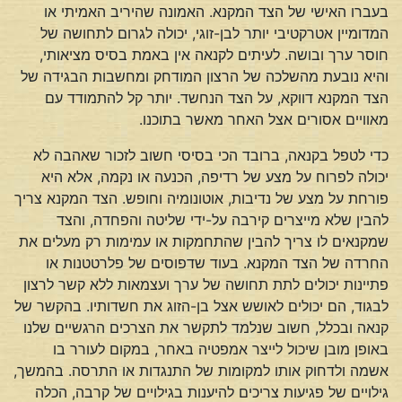
בעברו האישי של הצד המקנא. האמונה שהיריב האמיתי או
המדומיין אטרקטיבי יותר לבן-זוגי, יכולה לגרום לתחושה של
חוסר ערך ובושה. לעיתים לקנאה אין באמת בסיס מציאותי,
והיא נובעת מהשלכה של הרצון המודחק ומחשבות הבגידה של
הצד המקנא דווקא, על הצד הנחשד. יותר קל להתמודד עם
מאוויים אסורים אצל האחר מאשר בתוכנו.
כדי לטפל בקנאה, ברובד הכי בסיסי חשוב לזכור שאהבה לא
יכולה לפרוח על מצע של רדיפה, הכנעה או נקמה, אלא היא
פורחת על מצע של נדיבות, אוטונומיה וחופש. הצד המקנא צריך
להבין שלא מייצרים קירבה על-ידי שליטה והפחדה, והצד
שמקנאים לו צריך להבין שהתחמקות או עמימות רק מעלים את
החרדה של הצד המקנא. בעוד שדפוסים של פלרטטנות או
פתיינות יכולים לתת תחושה של ערך ועצמאות ללא קשר לרצון
לבגוד, הם יכולים לאושש אצל בן-הזוג את חשדותיו. בהקשר של
קנאה ובכלל, חשוב שנלמד לתקשר את הצרכים הרגשיים שלנו
באופן מובן שיכול לייצר אמפטיה באחר, במקום לעורר בו
אשמה ולדחוק אותו למקומות של התנגדות או התרסה. בהמשך,
גילויים של פגיעות צריכים להיענות בגילויים של קרבה, הכלה