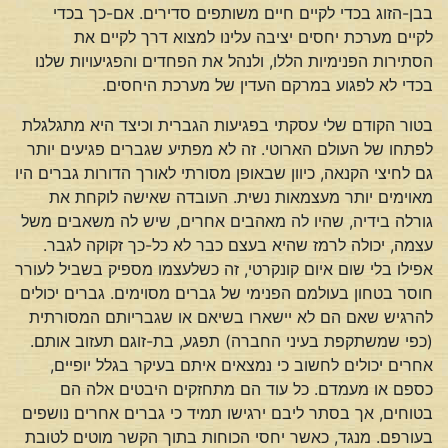
בבן-הזוג בכדי לקיים חיים משותפים סדירים. אם-כך בכדי
לקיים מערכת יחסים יציבה עלינו למצוא דרך לקיים את
הסתירות הפנימיות הללו, ולנהל את הפחדים והפגיעויות שלנו
בכדי לא לפגוע במרקם העדין של מערכת היחסים.
בטור הקודם שלי עסקתי בפגיעות הגברית וכיצד היא מתגלגלת
לפתחו של העולם הארוטי. זה לא מפתיע שגברים פגיעים יותר
גם לחיצי הקנאה, כיוון שבאופן מסורתי לאורך הדורות גברים היו
מאוימים יותר מעצמאות נשית. העובדה שאישה לוקחת את
גורלה בידיה, שהיו לה מאהבים אחרים, שיש לה משאבים משל
עצמה, יכולה לרמז שהיא בעצם כבר לא כל-כך זקוקה לגבר.
אפילו בלי שום איום קונקרטי, זה כשלעצמו מספיק בשביל לעורר
חוסר בטחון בעולמם הפנימי של גברים מסוימים. גברים יכולים
להרגיש שאם הם לא יישארו בשיאם או שגבריותם המסורתית
(כפי שמשתקפת בעיני החברה) תפגע, בת-זוגם תעזוב אותם.
אחרים יכולים לחשוב כי נמצאים איתם בעיקר בגלל יופיים,
כספם או מעמדם. כל עוד הם מתחזקים היבטים אלה הם
בטוחים, אך בסתר ליבם ירגישו תמיד כי גברים אחרים נושפים
בעורפם. מנגד, כאשר יחסי הכוחות בתוך הקשר מוטים לטובת