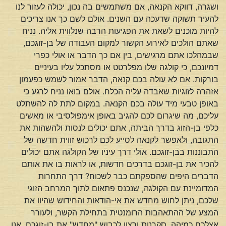
ושגרה, דווקא הקנאה, אם משתמשים בה נכון, יכולה לעזור לנו
להעיר תשוקה שדעכה עם השנים. אולם לשם כך אנו צריכים
להיות מוכנים לשאת את הפגיעות הרבה שנלווית אליה. נניח
שאתם הולכים לאירוע הקשור למקום העבודה של בן-זוגכם,
שבמהלכו אתם מרגישים, בין אם כך הדבר או אולי כפרי
דמיונכם, כי קולגה שלו מפלרטט או מסתכל עליו בעיניים
בורקות. אם לא עולה בכם קנאה, הדבר אמור לשמש כפעמון
אזהרה לזוגיות שאבדה עליה הכלח. אולם בואו נניח לרגע כי
באופן טבעי מיד עולה בכם הקנאה. במקום לתת לה להשתלט
עליכם, מה שיגרום לכם להגיב באופן אימפולסיבי או מאשים
כלפי בן-הזוג בדרך הביתה, אתם יכולים לנסות ולהשהות את
התגובה, ולאפשר לקנאה לסייע לכם לרכוש זווית חדשה של
התבוננות בבן-זוגכם. אולי דרך עיניו של הקולגה אתם יכולים
להכיר את בן-זוגכם בדרכים חדשות, או לראות בו את אותם
הדברים היפים שהספקתם כבר לשכוח? דרך התחרות
המדומיינת עם הקולגה, שנכנס פתאום לתוך המרחב הזוגי
שלכם, ניתן לחוש מחדש את אי-הודאות והחידוש שהיוו את
המצע של ההתאהבות הרומנטית בתחילת הקשר, ולעורר
אצלכם כמיהה, סקרנות ורצון לכבוש "מחדש" את בן-זוגכם. אנו