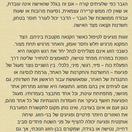
הגבר כפי שלעיתים קורה – אם זה בגלל שהאישה אינה עובדת,
או שאין לה ממש קריירה עצמאית, נסיעות מרובות או שעות
עבודה ממושכות של הגבר – הדבר יכול לעורר חוסר בטחון,
חשדנות וקנאה מצד האישה.
זוגות מגיעים לטיפול כאשר הקנאה מקטבת ביניהם. הצד
המקנא מרגיש חלש וחסר ואמון, והאחר מרגיש תחת מצור.
כשבני הזוג אינם מצליחים לנהל יחד את רגש הקנאה היא
הופכת במהרה מפחד נטישה, למאמצים להחזיר שליטה דרך
הפעלת כוח – פיזי, רגשי, מיני, כלכלי. בין השניים נוצר מעגל של
פגיעות – החשדנות והחקרנות של האחד, גורמת לנסיגה או
התנגדות של האחר, שמאוששת עבור הראשון את חשדותיו, גם
אם לעיתים אין בהם ממש. התוצאה היא שהזוג מתרחק אחד
מהשני, מתפתחת עוינות, וכל אחד מתבצר בעמדותיו. מעגל
הפגיעות חושף בעיקר את העמדות ההגנתיות של כל אחד מהם,
כגון זעם או איום בעזיבה, ואינו נותן מקום לתקשורת המערבת
את האזורים היותר פרטיים ופגיעים של בני-הזוג. שיחה
אותנטית ופגיעה יכולה להציף על פני השטח פחדים סביב
דחייה, נטישה או בגידה, שמקורם בבן-הזוג הנוכחי, אך גם