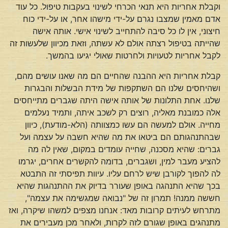
וקבלת אחריות היא תנאי הכרחי לשינוי בעקבות טיפול. כל עוד
אדם מאמין שמצבו נגרם על-ידי מישהו אחר, או על-ידי כוח
חיצוני, אין לו כל סיבה להתחייב לשינוי אישי. אותה אישה
שהייתה בטיפול רצתה אולם לא עשתה, וזאת מכיוון שלעשות זה
לקבל אחריות לטעויות ולחרטות שאולי יגיעו בהמשך.
קבלת אחריות היא ההבנה שהחיים הם מה שאנו עושים מהם,
ושהיחסים שלנו הם השתקפות של מידת הבשלות והבגרות
שלנו. אחת התלונות של אותה אישה היתה שגברים מתייחסים
אלה כמובנת מאליה, רוצים רק לשכב איתה, ותמיד נעלמים
מחייה. אולם למעשה הם עשו כמצוותה (הלא-מודעת), כיוון
שבהתנהגותם הם ביטאו את מה שהיא חשבה על עצמה ועל
גברים: שהיא מסכנה, שחייה עומדים במקום, שאין לה מה
להציע מעבר למין, ושגברים, בדומה להקשרים אחרים, יגרמו
לה להפוך לקורבן שיש לרחם עליו. עיוות תפיסתי זה התבטא
בכך שהיא התנהגה באופן שעורר בדיוק את ההתנהגות שהיא
חששה ממנה! תמרון זה של "נבואה שמגשימה את עצמה",
מתרחש לעיתים קרובות מאד: אנחנו מצפים למשהו שיקרה, ואז
מתנהגים באופן שגורם לזה לקרות, ולאחר מכן מעבירים את