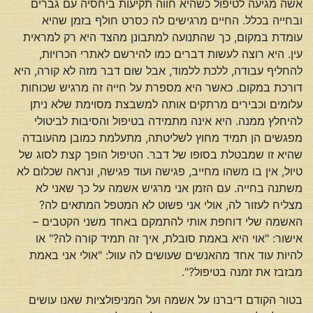
אשה מגיעה לטיפול כשהיא חווה תקיעות ביחסיה עם גברים
ובחייה בכלל. החיים מרגישים לה כסרט חולף בזמן שהיא
עומדת במקום, כך שהתנועה למתבונן מהצד היא רק למראית
עין. היא רוצה לעשות דברים כמו להירשם לאתרי הכרויות,
להחליף עבודה, ללכת ללמוד, אבל שום דבר מזה לא קורה, היא
דורכת במקום. כאשר היא מספרת על חייה זה מרגיש שכוחות
עלומים וכבירים מרתקים אותה למשבצת מסוימת שלא ניתן
להיחלץ ממנה. היא אינה מתמידה בטיפול והסיבות לביטולי
מפגשים הן תמיד מחוץ לשליטתה, מתעלמת כמובן מהעובדה
שהיא זו שמבטלת בסופו של דבר. הטיפול הופך קצת לסוג של
טיול, אין בו משהו מחייב, פגישה ועוד פגישה, ונראה שכלום לא
משתנה בחייה. עם הזמן אני מרגיש אשמה על כך שאני לא
מצליח לעזור לה, אולי אני פשוט לא המטפל המתאים לה?
האשמה שלי דוחפת אותי להתמקם באחד משני הקטבים –
אישור: "אוי היא באמת סובלת, איך זה תמיד קורה לה?" או
להיות עוד אחד מהאנשים שעושים לה עוול: "אולי אני באמת
מבזבז את זמנה בטיפול?".
בטור הקודם דיברנו על אשמה ועל המניפולציות שאנו עושים