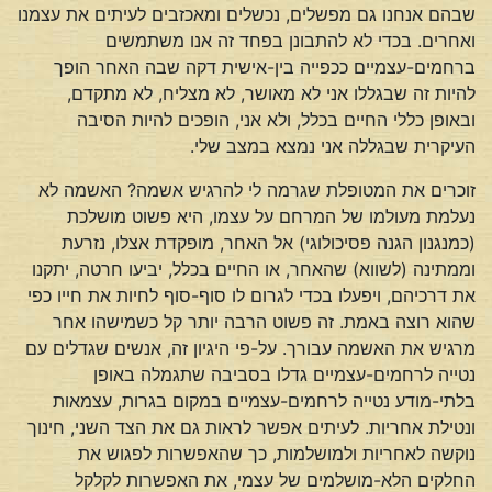
שבהם אנחנו גם מפשלים, נכשלים ומאכזבים לעיתים את עצמנו
ואחרים. בכדי לא להתבונן בפחד זה אנו משתמשים
ברחמים-עצמיים ככפייה בין-אישית דקה שבה האחר הופך
להיות זה שבגללו אני לא מאושר, לא מצליח, לא מתקדם,
ובאופן כללי החיים בכלל, ולא אני, הופכים להיות הסיבה
העיקרית שבגללה אני נמצא במצב שלי.
זוכרים את המטופלת שגרמה לי להרגיש אשמה? האשמה לא
נעלמת מעולמו של המרחם על עצמו, היא פשוט מושלכת
(כמנגנון הגנה פסיכולוגי) אל האחר, מופקדת אצלו, נזרעת
וממתינה (לשווא) שהאחר, או החיים בכלל, יביעו חרטה, יתקנו
את דרכיהם, ויפעלו בכדי לגרום לו סוף-סוף לחיות את חייו כפי
שהוא רוצה באמת. זה פשוט הרבה יותר קל כשמישהו אחר
מרגיש את האשמה עבורך. על-פי היגיון זה, אנשים שגדלים עם
נטייה לרחמים-עצמיים גדלו בסביבה שתגמלה באופן
בלתי-מודע נטייה לרחמים-עצמיים במקום בגרות, עצמאות
ונטילת אחריות. לעיתים אפשר לראות גם את הצד השני, חינוך
נוקשה לאחריות ולמושלמות, כך שהאפשרות לפגוש את
החלקים הלא-מושלמים של עצמי, את האפשרות לקלקל