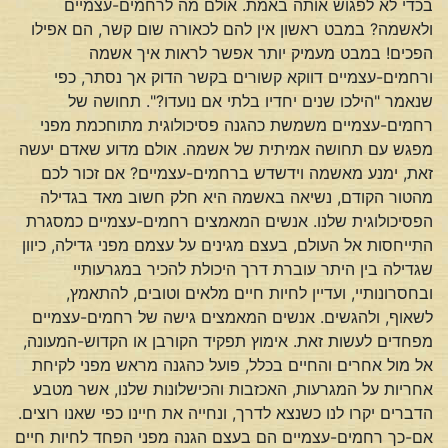
בכדי לא לפגוש אותה באמת. אולם מה לרחמים-עצמיים
ולאשמה? במבט ראשון אין להם לכאורה שום קשר, הם אפילו
הפכים! במבט מעמיק יותר אפשר לראות איך אשמה
ורחמים-עצמיים דווקא קשורים בקשר הדוק אך נסתר, כפי
שנאמר "הילכו שנים יחדיו בלתי אם נועדו?". תחושה של
רחמים-עצמיים משמשת כהגנה פסיכולוגית מתוחכמת מפני
מפגש עם תחושה אמיתית של אשמה. אולם מדוע שאדם יעשה
זאת, ימנע מאשמה וידשדש ברחמים-עצמיים? אם זכור לכם
מהטור הקודם, נשיאה באשמה היא חלק חשוב מאד בגדילה
הפסיכולוגית שלנו. אנשים המאמצים רחמים-עצמיים כמסגרת
התייחסות אל העולם, בעצם מגינים על עצמם מפני גדילה, כיוון
שגדילה בין היתר עוברת דרך היכולת להכיר במגרעותיי
ובחסרונותיי, ועדיין לחיות חיים מלאים וטובים, להתאמץ,
לשאוף, ולהגשים. אנשים המאמצים גישה של רחמים-עצמיים
מפחדים לעשות זאת. אימוץ תפקיד הקורבן או הקדוש-המעונה,
אל מול אחרים והחיים בכלל, פועל כהגנה מראש מפני לקיחת
אחריות על המגרעות, האכזבות והכישלונות שלנו, אשר מטבע
הדברים יקרו לנו כשנצא לדרך, ונחייה את חיינו כפי שאנו רוצים.
אם-כך רחמים-עצמיים הם בעצם הגנה מפני הפחד לחיות חיים