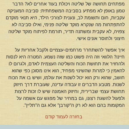
מפתחים תחושה של שליטה ויכולת בעוד אחרים לא? הדבר
טמון באופן לא מפתיע בסביבה המשפחתית: סביבה המעניקה
עקביות, חום ותשומת לב, ונענית לצורכי הילד, היא תנאי מוקדם
להתפתחות מה שנקרא מוקד שליטה פנימי, ואילו סביבה לא
צפויה, לא עקבית ומשתנה תדיר, תורמת לפיתוח מוקד שליטה
חיצוני ולחוסר אונים אישי.
איך אפשר להשתחרר מרחמים-עצמיים ולקבל אחריות על
חיינו? הלוואי וזה היה פשוט כמו שזה נשמע. המטרה היא לנסות
ולהחזיר את תחושת הכוח והשליטה העצמית לאדם, ולגרום לו
להאמין כי למרות שהשינוי מפחיד, הוא אינו מסוכן כפי שהוא
חושב, שהוא ורק הוא יכול לשנות את עולמו, ושיש בו את הכוח
לשנות. מטבע הדברים זו עבודה עדינה, שעוברת דרך חיזוק
תחושת עצמי שברירית, וחיזוק האמונה שיש לו זכות לרצות
ולפעול להשגת רצונו, גם במחיר של מפגש עם אשמה על
המקומות בהם הוא לא רק ה"קורבן" אלא גם ה"תליין".
בחזרה לעמוד קודם