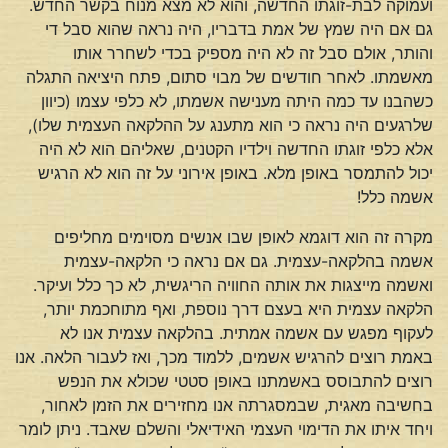
ועמוקה לבת-זוגתו החדשה, והוא לא מצא מנוח בקשר החדש.
גם אם היה שמץ של אמת בדבריו, היה נראה שהוא סבל די
והותר, אולם סבל זה לא היה מספיק בכדי לשחרר אותו
מאשמתו. לאחר חודשים של מבוי סתום, פתח היציאה התגלה
כשהבנו עד כמה היתה מענישה אשמתו, לא כלפי עצמו (כיוון
שלרגעים היה נראה כי הוא מתענג על ההלקאה העצמית שלו),
אלא כלפי זוגתו החדשה וילדיו הקטנים, שאליהם הוא לא היה
יכול להתמסר באופן מלא. באופן אירוני על זה הוא לא הרגיש
אשמה כלל!
מקרה זה הוא דוגמא לאופן שבו אנשים מסוימים מחליפים
אשמה בהלקאה-עצמית. גם אם נראה כי הלקאה-עצמית
ואשמה מייצגות את אותה החוויה הריגשית, לא כך כלל ועיקר.
הלקאה עצמית היא בעצם דרך נוספת, ואף מתוחכמת יותר,
לעקוף מפגש עם אשמה אמתית. בהלקאה עצמית אנו לא
באמת רוצים להרגיש אשמים, ללמוד מכך, ואז לעבור הלאה. אנו
רוצים להתבוסס באשמתנו באופן סטטי שכולא את הנפש
בחשיבה מאגית, שבמסגרתה אנו מחזירים את הזמן לאחור,
ויחד איתו את הדימוי העצמי האידיאלי והשלם שאבד. ניתן לומר