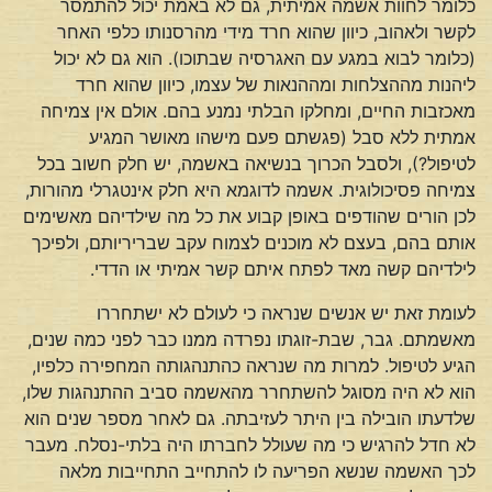
כלומר לחוות אשמה אמיתית, גם לא באמת יכול להתמסר
לקשר ולאהוב, כיוון שהוא חרד מידי מהרסנותו כלפי האחר
(כלומר לבוא במגע עם האגרסיה שבתוכו). הוא גם לא יכול
ליהנות מההצלחות ומההנאות של עצמו, כיוון שהוא חרד
מאכזבות החיים, ומחלקו הבלתי נמנע בהם. אולם אין צמיחה
אמתית ללא סבל (פגשתם פעם מישהו מאושר המגיע
לטיפול?), ולסבל הכרוך בנשיאה באשמה, יש חלק חשוב בכל
צמיחה פסיכולוגית. אשמה לדוגמא היא חלק אינטגרלי מהורות,
לכן הורים שהודפים באופן קבוע את כל מה שילדיהם מאשימים
אותם בהם, בעצם לא מוכנים לצמוח עקב שבריריותם, ולפיכך
לילדיהם קשה מאד לפתח איתם קשר אמיתי או הדדי.
לעומת זאת יש אנשים שנראה כי לעולם לא ישתחררו
מאשמתם. גבר, שבת-זוגתו נפרדה ממנו כבר לפני כמה שנים,
הגיע לטיפול. למרות מה שנראה כהתנהגותה המחפירה כלפיו,
הוא לא היה מסוגל להשתחרר מהאשמה סביב ההתנהגות שלו,
שלדעתו הובילה בין היתר לעזיבתה. גם לאחר מספר שנים הוא
לא חדל להרגיש כי מה שעולל לחברתו היה בלתי-נסלח. מעבר
לכך האשמה שנשא הפריעה לו להתחייב התחייבות מלאה