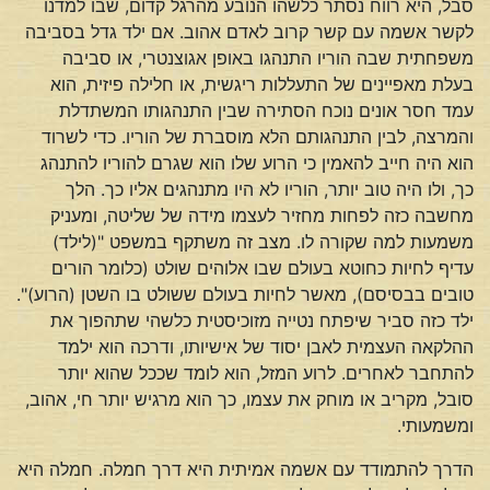
סבל, היא רווח נסתר כלשהו הנובע מהרגל קדום, שבו למדנו
לקשר אשמה עם קשר קרוב לאדם אהוב. אם ילד גדל בסביבה
משפחתית שבה הוריו התנהגו באופן אגוצנטרי, או סביבה
בעלת מאפיינים של התעללות ריגשית, או חלילה פיזית, הוא
עמד חסר אונים נוכח הסתירה שבין התנהגותו המשתדלת
והמרצה, לבין התנהגותם הלא מוסברת של הוריו. כדי לשרוד
הוא היה חייב להאמין כי הרוע שלו הוא שגרם להוריו להתנהג
כך, ולו היה טוב יותר, הוריו לא היו מתנהגים אליו כך. הלך
מחשבה כזה לפחות מחזיר לעצמו מידה של שליטה, ומעניק
משמעות למה שקורה לו. מצב זה משתקף במשפט "(לילד)
עדיף לחיות כחוטא בעולם שבו אלוהים שולט (כלומר הורים
טובים בבסיסם), מאשר לחיות בעולם ששולט בו השטן (הרוע)".
ילד כזה סביר שיפתח נטייה מזוכיסטית כלשהי שתהפוך את
ההלקאה העצמית לאבן יסוד של אישיותו, ודרכה הוא ילמד
להתחבר לאחרים. לרוע המזל, הוא לומד שככל שהוא יותר
סובל, מקריב או מוחק את עצמו, כך הוא מרגיש יותר חי, אהוב,
ומשמעותי.
הדרך להתמודד עם אשמה אמיתית היא דרך חמלה. חמלה היא