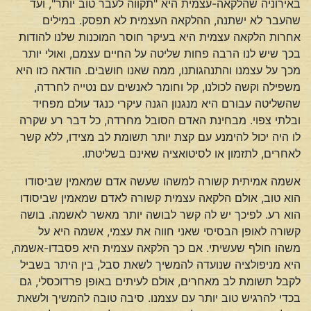
באירוניה שהלקאה-עצמית היא "תקווה לעבר טוב יותר", ועד
שהעבר לא ישתנה, ההלקאה העצמית לא תפסק. במילים
אחרות הלקאה עצמית היא בעיקר חוסר המוכנות שלנו להודות
בכך שיש לנו הרבה פחות שליטה על החיים עצמם, ואולי יותר
מכך על עצמנו והתנהגותנו, ממה שאנו חושבים. הודאה כזו היא
משפילה וקשה לכולנו, קל וחומר לאנשים עם נטייה לחרדה,
שהשליטה עבורם היא מנגנון הגנה עיקרי כנגד עולם מפחיד
ובלתי צפוי. מבחינת האדם הסובל מחרדה, כל דבר רע שקרה
לו היה יכול להימנע עם קצת יותר תשומת לב מצידו, ללא קשר
לאחרים, לתזמון או לסיטואציה שאינם בשליטתו.
אשמה אמיתית קשורה למשהו שעשה אדם שמאמין שביסודו
הוא טוב, אולם הלקאה עצמית קשורה לאדם שמאמין שביסודו
הוא רע. לפיכך יש לה קשר לבושה יותר מאשר לאשמה. בושה
קשורה לאופן הבסיסי שאני חווה את עצמי, אשמה היא על
משהו חולף שעשיתי. אם כך הלקאה עצמית היא פסבדו-אשמה,
היא מניפולציה שנועדה להמשיך לשאת סבל, בין היתר בשביל
לקבל תשומת לב מאחרים, אולם לעיתים באופן פרדוכסלי, גם
בכדי להרגיש טוב יותר עם עצמנו. סיבה טובה להמשיך ולשאת