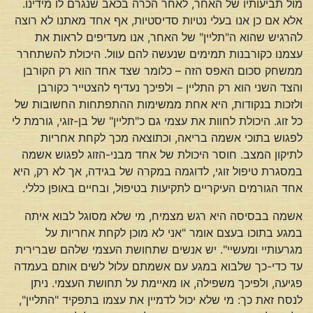
מול תביעותיו של האחר, לאחר הכרה בכאב שנגרם לו מידינו.
אלא אם כן אנו בעלי נטיות סדיסטיות, אף אחד מאתנו לא רוצה
להרגיש שהוא ה"תליין" של האחר, אנו מעדיפים לראות את
עצמנו כקורבנות תמימים שנעשה להם עוול. היכולת להשתחרר
ממשחק סכום האפס הזה – כלומר שצד אחד הוא רק הקורבן
והצד השני הוא רק התליין – ולפיכך נעדיף להצטייר כקורבן
ולזכות בנקודות, היא אחת ממשימות ההתפתחות החשובות של
כל זוג. היכולת לחוות את עצמי גם כ"תליין" של בן-זוגי, גורמת לי
לפגוש בתוכי אשמה בריאה, וכתוצאה מכך לקחת אחריות
לתיקון המצב. חוסר היכולת של אחד מבני-הזוג לפגוש אשמה
במסגרת טיפול זוגי, לדוגמה במקרה של בגידה, אך לא רק, היא
אחד הגורמים העיקריים לתקיעות בטיפול, ובחיים באופן כללי.
אשמה בבסיסה היא רגש מצמיח, מי שלא מסוגל לבוא איתה
במגע בתוכו בעצם אומר "אני לא מוכן לקחת אחריות על
מגרעותיי ומעשיי". יש אנשים שתחושת העצמי שלהם שברירית
עד כדי-כך שלבוא במגע עם אשמתם עלול לשים אותם בעמדה
פגיעה, ולפיכך משפילה, או מאיימת על תחושת העצמי. ניתן
לנסח זאת כך: מי שלא יכול לדמיין את עצמו בתפקיד "התליין",