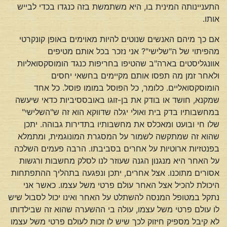
התעניינותה המינית בו, היא משתמשת בזה כנגדו בכדי לבייש
אותו.
אם כך מיהם האנשים שנוטים להיות מאוימים באופן קונקרטי
מהפיתוי של ה"שלישי"? אני נזכר בכל אותם מטיפים
אוונגליסטים בארה"ב שהטיפו בחריפות כנגד הומוסקסואליות
ולאחר זמן מה תפסו אותם מקיימים בחשאי יחסים
הומוסקסואליים. כלומר, כל הפוסל במומו פוסל. כל אחד
שמקנא, חושד או בודק את בן-זוגו באובססיביות כדאי שיעשה
במחשבותיו בדק בית ואולי יגלה שדווקא הוא זה ש"השלישי"
שלו חי ובועט ומאכלס את מחשבותיו בתדירות גבוהה. יתכן
שהוא זה שמתקשה לשמור על המסגרת המונוגמית, ומתמלא
בפנטזיות ארוטיות על אחרים בסביבתו. הרבה פעמים השלכה
על האחר היא מנגנון הגנה שעוזר לנו לסלק מחשבות ורגשות
אסורים מתוכנו. אצל אחרים, יתכן ונפגעה בתהליך ההתפתחות
היכולת להכיל אצל האחר עולם פרטי משל עצמו. כאשר אני
נתקל במטופל המנסה להשתלט על האחר ואינו יכול לסבול שיש
לו עולם פרטי משל עצמו, עולה בי ההשערה שהוא זה שבילדותו
לא קיבל מספיק חיזוק לכך שיש לו זכות לעולם פרטי משל עצמו