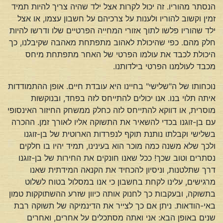
הנסתר מהוריו. זה יכול לקרות אצל ילד שהיה צריך להיות תמיד
זמין וקשוב להוריו ולענות על צרכיהם על חשבון עצמו, או אצל
ילד שהוריו פלשו לתוך אזורי המחייה הפרטיים שלו ודרשו להיות
חלק מהם. כפי שהיכולת לאהוב מתפתחת מאהבה שקיבלנו, כך
היכולת לכבד את עולמו הפרטי של האחר מתפתחת מיחס
מכבד לעולמנו הפרטי בילדותנו.
נוכחותו של ה"שלישי" בחיינו היא עובדת חיים. אופן ההתמודדות
איתה תלוי בנו. אנו יכולים להתייחס לזה בפחד, ובנוקשות
מוסרית, או דווקא להתייחס לזה כחלק ממשחק החיזור האינסופי
עם בן-זוגנו בכדי להשאיר את התשוקה אליו לאורך זמן. ההכרה
בשלישי וקבלתו נותנת תוקף לנפרדות הארוטית של בן-זוגנו
ולכך שלא משנה כמה מוכר הוא בעינינו, תמיד יהיו בו חלקים
נסתרים וטוב שכך! ככל שאנו חונקים את החירות של בן-זוגנו
דרך שתלטנות, וניסיון להכחיד את הקנאה המידתית שאנו
מרגישים, עלינו לקחת בחשבון כי אנו במסלול בטוח לשלוט
בתשוקה, ובעקבות כך לחנוק אותה כיוון שזרע ההשתוקקות טמון
באי-הודאות. ניתן אם כך לצייר את הדינמיקה של תשוקה רבת
שנים באופן הבא: אני ואתה מסתכלים על אחרים, ואחרים