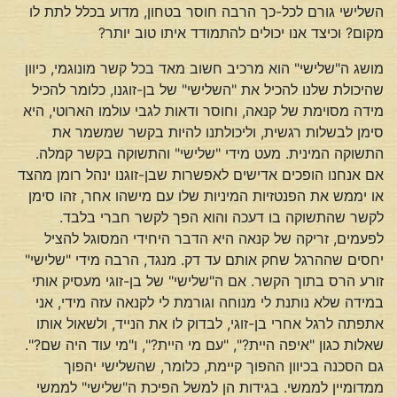
השלישי גורם לכל-כך הרבה חוסר בטחון, מדוע בכלל לתת לו
מקום? וכיצד אנו יכולים להתמודד איתו טוב יותר?
מושג ה"שלישי" הוא מרכיב חשוב מאד בכל קשר מונוגמי, כיוון
שהיכולת שלנו להכיל את "השלישי" של בן-זוגנו, כלומר להכיל
מידה מסוימת של קנאה, וחוסר ודאות לגבי עולמו הארוטי, היא
סימן לבשלות רגשית, וליכולתנו להיות בקשר שמשמר את
התשוקה המינית. מעט מידי "שלישי" והתשוקה בקשר קמלה.
אם אנחנו הופכים אדישים לאפשרות שבן-זוגנו ינהל רומן מהצד
או יממש את הפנטזיות המיניות שלו עם מישהו אחר, זהו סימן
לקשר שהתשוקה בו דעכה והוא הפך לקשר חברי בלבד.
לפעמים, זריקה של קנאה היא הדבר היחידי המסוגל להציל
יחסים שההרגל שחק אותם עד דק. מנגד, הרבה מידי "שלישי"
זורע הרס בתוך הקשר. אם ה"שלישי" של בן-זוגי מעסיק אותי
במידה שלא נותנת לי מנוחה וגורמת לי לקנאה עזה מידי, אני
אתפתה לרגל אחרי בן-זוגי, לבדוק לו את הנייד, ולשאול אותו
שאלות כגון "איפה היית?", "עם מי היית?", ו"מי עוד היה שם?".
גם הסכנה בכיוון ההפוך קיימת, כלומר, שהשלישי יהפוך
ממדומיין לממשי. בגידות הן למשל הפיכת ה"שלישי" לממשי