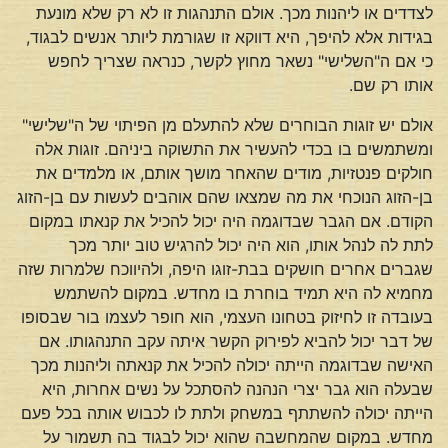
לצדדים או ליהנות מכך. אולם התנהגות זו לא רק שלא מונעת
בגידות אלא להיפך, היא דווקא זו שגורמת ליותר אנשים לבגוד,
כי אם ה"השלישי" נשאר מחוץ לקשר, כנראה שצריך לחפש
אותו רק שם.
אולם יש זוגות הבוחרים שלא להתעלם מן הפיתוי של ה"שלישי"
ומשתמשים בו בכדי להעשיר את התשוקה ביניהם. זוגות אלה
חולקים פנטזיות, מודים שהאחר מושך אותם, או מלמדים את
בן-הזוג הנוכחי את מה שמצאו שהם אוהבים לעשות עם בן-הזוג
הקודם. אם הגבר שבדוגמה היה יכול להכיל את קנאתו במקום
לתת לה לנהל אותו, הוא היה יכול להרגיש טוב יותר מכך
שגברים אחרים חושקים בבת-זוגו היפה, ולהיווכח שלמרות שזה
מחמיא לה היא תמיד בוחרת בו מחדש. במקום להשתמש
בעובדה זו לחיזוק בטחונו העצמי, הוא חופר לעצמו בור שבסופו
של דבר יכול להביא לפירוק הקשר איתה עקב התנהגותו. אם
האישה שבדוגמה הייתה יכולה להכיל את קנאתה וליהנות מכך
שבעלה הוא גבר יצרי הנהנה להסתכל על נשים אחרות, היא
הייתה יכולה להשתתף במשחק ולתת לו לכבוש אותה בכל פעם
מחדש. במקום שהמחשבה שהוא יכול לבגוד בה תשמור על