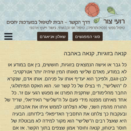
סוגי המפגשים
שאלון אניאגרם
קנאה בזוגיות, קנאה באהבה
כל גבר או אישה הנמצאים בזוגיות, חוששים, בין אם במודע או
לא במודע, מאדם שלישי מאותו המין שיהיה יותר אטרקטיבי
לבן-זוגם, ולפיכך הוא יעדיף אותו על פניהם. אותו אדם, שנקרא
לו "השלישי", חי בצילו של כל קשר זוגי. הוא האקס המיתולוגי,
החבר מהלימודים, שחקנית הפורנו או מפגש רגעי עם זר. כל
אחד מאיתנו מפנטז מידי פעם על ה"שלישי" האידיאלי, שריד של
ההורה מהמין השני, שלא הצלחנו לממש איתו את אהבתנו,
ובעקבות כך צלחנו את התסביך האדיפאלי בילדותנו. הבעיה
היא שאצל רבים ה"שלישי" הוא מקור למידה לא מבוטלת של
חוסר ביטחון, קנאה וחוסר אמון שצפים בתוך הקשר. אז אם