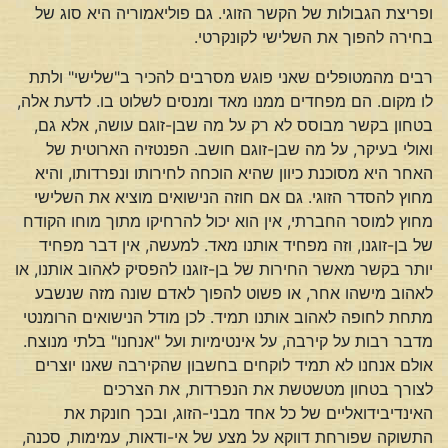
ופריצת הגבולות של הקשר הזוגי. גם פוליאמוריה היא סוג של
בחירה להפוך את השלישי לקונקרטי.
רבים מהמטופלים שאני פוגש מסרבים להכיר ב"שלישי" ולתת
לו מקום. הם מפחדים ממנו מאד ומנסים לשלוט בו. לדעת אלה,
בטחון בקשר מבוסס לא רק על מה שבן-זוגם עושה, אלא גם,
ואולי בעיקר, על מה שבן-זוגם חושב. הפנטזיה הארוטית של
האחר היא מסוכנת כיוון שהיא הוכחה לחירותו ונפרדותו, והיא
מחוץ להסדר הזוגי. גם אם חוזה הנישואים מוציא את השלישי
מחוץ למוסר החברתי, אין הוא יכול להרחיקו מתוך מוחו הקודח
של בן-זוגנו, וזה מפחיד אותנו מאד. למעשה, אין דבר מפחיד
יותר בקשר מאשר החירות של בן-זוגנו להפסיק לאהוב אותנו, או
לאהוב מישהו אחר, או פשוט להפוך לאדם שונה מזה שנשבע
מתחת לחופה לאהוב אותנו תמיד. לכן מודל הנישואים הרומנטי
מדבר רבות על קירבה, על אינטימיות ועל "אנחנו" בלתי מנוצח.
אולם אנחנו לא תמיד לוקחים בחשבון שהקירבה שאנו יוצרים
לצורך בטחון מטשטשת את הנפרדות, את הצרכים
האינדיבידואליים של כל אחד מבני-הזוג, ובכך חונקת את
התשוקה שפורחת דווקא על מצע של אי-ודאות, עמימות, סכנה,