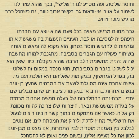
וחוסר שליטה. ופה מסייע לנו ה"שלישי", בכך שהוא עוזר לנו
לשמור על אזורי אי-ודאות גם בקשר ארוך טווח, גם כשהכל כבר
מרגיש מוכר וידוע.
גבר מסוים מרגיש מאוים בכל פעם שהוא יוצא עם חברתו
היפהפייה למסיבה או לבר. העיניים הנעוצות בה משגעות אותו
וגורמות לו להרגיש חוסר בטחון. הוא מקנא לה ומאשים אותה
בשיתוף פעולה עם הגברים בסביבה. מתגנבת למוחו מחשבה
שהיא נהנית מתשומת הלב הרבה שהיא מקבלת. כיוון שאין הוא
יכול לשלוט בגברים בסביבתה, הוא מנסה במקום זה לשלוט
בה, בגודל המחשוף, ובמקומות שאליהם היא הולכת ועם מי.
אישה אחרת אינה מסוגלת לשאת את המבטים שנועץ בן-זוגה
בנשים אחרות ברחוב או במקומות ציבוריים שהם מבלים שם
יחדיו. מבחינתה ההתלהבות של בעלה מנשים אחרות מרמזת
על בגידה ממשמשת ובאה. היצריות שלו צריכה להיות מכוונת
רק אליה. כאשר אנו מתמקמים בתוך קשר רובינו רוצים לנעול
את ה"שלישי" מחוץ לדלת ולזרוק את המפתח לים. אנו נוטים
לבלבל בין נאמנות מוסרית לבין התנזרות, אנו מצפים מבן-זוגנו
לכוון את כל מעייניו אלינו, ובשום פנים ואופן לא להסתכל