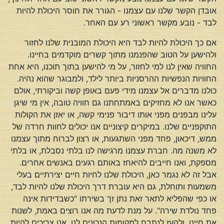
אובדן הקשר שלנו עם עצמנו - הגורר את חוסר היכולת להיות
לבד - נובע מקשר ראשוני רע עם האחר.
אם כך היכולת להיות לבד היא היכולת המובנית שלנו לחזור
ולהישען על הטוב שהפנמנו מתוך קשרים מוקדמים בחיינו.
החוויה שאין לנו למי לחזור, על מי להישען בתוך תוכנו, היא אחת
החוויות הנפשיות ההרסניות ביותר לילד, ולמבוגר שהוא נהיה.
כולנו מדברים אל עצמנו מידי פעם באופן קשה וביקורתי, אולם
כאשר אנו לא מחזיקים באמתחתנו גם חוויה טובה, אין מי שיגן
עלינו מבפנים מפני אותו דיבור פנימי קשה, או יאזן את הקולות
התוקפניים שלנו. במיקרים קיצוניים אנו יכולים לחוות חרדה של
ממש, דיכאון, פחד מפני השתגעות, או רצון לברוח מתוך עצמנו
לא משנה מה. חברת עצמנו מרגישה לנו בלתי נסבלת, או בלתי
מספקת, ואנו חייבים להיאחז באותם רגעים באנשים אחרים.
אבל זה לא נגמר כאן, היכולת שלנו לחיות חיים יצירתיים בעלי
משמעות ותוחלת, גם היא עוברת דרך היכולת שלנו להיות לבד,
או כפי שהפליא לתאר זאת נתן זך בשירתו "כשבדידות אינה
פחד נולדת שירה". על מנת לדעת מה אנו רוצים באמת, לשנות
את חיינו, ולהעז לנתבם למקומות הנכונים לנו, אנו צריכים להיות