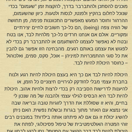
מוכנים להסתכן ולהתברבר בדרך, להקצות זמן "שעמום" בכדי
שנוכל לחלום בהקיץ ולפנטז, לנסות ולטעות. כיוון שהשעמום,
ההרהור וחוסר המעש מאפשרים התכווננות פנימה, מן תחושה
של הוויה צפה (being) ,הם כל-כך חשובים לחיים יצירתיים
ומקוריים. אולם אם אנחנו חרדים כל-כך מלהיות לבד, אנו בטח
ובטח לא נאפשר לעצמנו להשתעמם או להתברבר רק בכדי לא
לפגוש את עצמנו באותם רגעים. מהבחינה הזו אפשר גם להבין
את כל סוגי ההתמכרויות למיניהן – אוכל, סקס, סמים, ואלכוהול
– כחוסר היכולת להיות לבד.
היכולת להיות לבד אם כך היא בעצם היכולת להיות רגוע ולנוח
בחברת עצמי מבלי להזדקק לגירויים חיצוניים כל הזמן, או
להיענות לדרישות הסביבה רק בכדי לרצות ולהיות אהוב. היכולת
להיות לבד היא הבסיס לגילוי עצמי ולהבנה של מה שנכון לי
בחיים, והיא זו שסוללת את הדרך לזוגיות טובה ובריאה שבה
אני נמצא עם האחר מתוך בגרות ובשלות נפשית. האם ניתן
להשיג יכולת זו גם אם לא פיתחנו אותה בילדות? במובנים רבים
זוהי המטרה האולטימטיבית של טיפול פסיכולוגי, לפתח את
היכולת להיות לבד דרך הקשר עם המטפל. נסו לרגע לבחון את