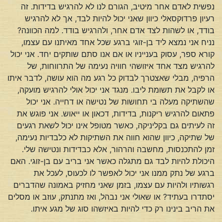
נפשית לאדם אחר מיטיב, הגורם לנו לא להרגיש בדידות. זה
רעיון פרדוקסאלי כיוון שאני יכול להיות לבד, אך לא להרגיש
בודד, או לשהות לצד אדם אחר, ולהרגיש בודד. למה הכוונה?
נניח אני נמצא ליד בן-זוגי ברגע שכל אחד מאיתנו עם עצמו,
קורא ספר, עסוק בענייניו או אם אנו סתם שותקים יחד. אני יכול
להרגיש מצד אחד איזושהי חוויה נעימה של התרווחות, של
הרפיה, מבלי שאצטרך לבדוק כל רגע מה הוא עושה, לדבר איתו
או לקבל את תשומת ליבו. מנגד אני יכול אולי להרגיש מועקה,
שהשתיקה מעלה בי תחושות של נטישה או דחייה. אני יכול
פתאום להרגיש ריקנות, בדידות, דכאון או ייאוש. אני פוגש את
זה לעיתים גם בקליניקה, כאשר מטופל אינו יכול לשאת רגעים
של שתיקה, כיוון שהוא חווה את השתיקות לא כלבדיות נעימה,
זמן להתכנסות, מחשבה והרהור, אלא כבדידות ונטישה שלי.
היכולת להיות לבד גם מתגלה כאשר אני בריב עם בן-זוגי. האם
ברגע של נתק ממנו אני יכול לאפשר לו לכעוס, לעכל את
רגשותיו ולהיות עם עצמו, בזמן שאני מחזיק באמונה שהדברים
יסתדרו בעתיד? או שאולי אני נבהל, ואז מתנתק, עוזב או מסלים
את הריב בינינו רק כדי להיות באיזשהו סוג של מגע איתו.