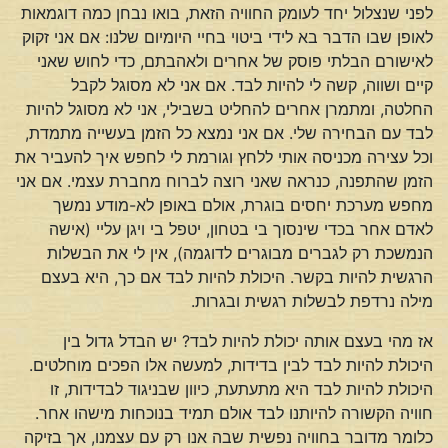
לפני שנצלול יחד לעומק החוויה הזאת, בואו נבחן כמה דוגמאות
לאופן שבו הדבר בא לידי ביטוי בחיי היומיום שלנו: אם אני זקוק
לאישורם הבלתי פוסק של אחרים ולאהבתם, כדי לחוש שאני
קיים ושווה, קשה לי להיות לבד. אם אני לא מסוגל לקבל
החלטה, ומתמרן אחרים להחליט בשבילי, אני לא מסוגל להיות
לבד עם הבחירה שלי. אם אני נמצא כל הזמן בעשייה מתמדת,
וכל עצירה מכניסה אותי ללחץ וגורמת לי לחפש איך להעביר את
הזמן שהתפנה, כנראה שאני רוצה לברוח מחברת עצמי. אם אני
מחפש מערכת יחסים בוגרת, אולם באופן לא-מודע נמשך
לאדם אחר בכדי שינסוך בי בטחון, יטפל בי ויגן עליי (אישה
הנמשכת רק לגברים מבוגרים לדוגמה), אין לי את הבשלות
הרגשית להיות בקשר. היכולת להיות לבד אם כך, היא בעצם
מילה נרדפת לבשלות רגשית ובגרות.
אז מהי בעצם אותה יכולת להיות לבד? יש הבדל גדול בין
היכולת להיות לבד לבין בדידות, למעשה אלו הפכים מוחלטים.
היכולת להיות לבד היא מתעתעת, כיוון שבניגוד לבדידות, זו
חוויה הקשורה להיותנו לבד אולם תמיד בנוכחות מישהו אחר.
כלומר מדובר בחוויה נפשית שבה אנו רק עם עצמנו, אך בזיקה