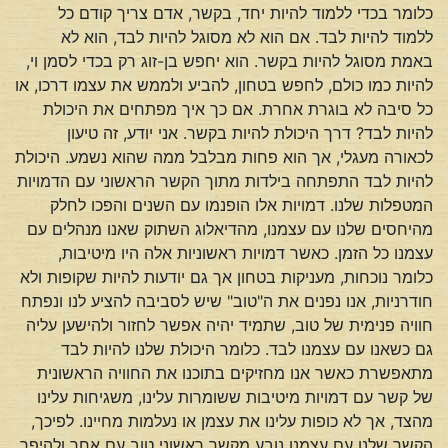
כלומר בכדי ללמוד להיות יחד, בקשר, אדם צריך קודם כל
ללמוד להיות לבד. אם הוא לא מסוגל להיות לבד, הוא לא
באמת מסוגל להיות בקשר. הוא יחפש בן-זוג רק בכדי לסמן וי,
להיות כמו כולם, לחפש בטחון, להביע ולממש את עצמו דרכו, או
כל סיבה לא בוגרת אחרת. אם כך איך מפתחים את היכולת
להיות לבד? דרך היכולת להיות בקשר. אני יודע, זה טיעון
לכאורה מעגלי, אך הוא פחות מבלבל ממה שהוא נשמע. היכולת
להיות לבד התפתחה בילדות מתוך הקשר הראשוני עם הדמויות
המטפלות שלנו. דמויות אלו הופנמו עם השנים והפכו לחלק
מהיחסים שלנו עם עצמנו, מהדיאלוג השתוק שאנו מנהלים עם
עצמנו כל הזמן. כאשר דמויות ראשוניות אלה היו מיטיבות,
כלומר נוכחות, מעניקות בטחון אך גם יודעות להיות שקופות ולא
חודרניות, אנו נפנים את ה"טוב" שיש לסביבה להציע לנו ונפתח
חוויה פנימית של טוב, שתמיד יהיה אפשר לחזור ולהישען עליה
גם כשאנו עם עצמנו לבד. כלומר היכולת שלנו להיות לבד
מתאפשרת כאשר אנו מחזיקים בתוכנו את החוויה הראשונית
של קשר עם דמויות מיטיבות ששומרות עלינו, משגיחות עלינו
מהצד, אך לא כופות עלינו את עצמן או נעלמות מחיינו. לפיכך,
הקשר שלנו עם עצמנו נובע מקשר ראשוני טוב עם אחר ולהיפך,