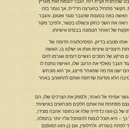
ט שכלתנית וקרת רוח. הגבר לעומת זאת מעריץ
ת. הקשר מתחיל בהערצה הדדית, אך נגמר בזה
 האשה באה בטענות שהגבר סגור ואטום, והגבר
ואה את השני כחזק וכשולט בקשר, ולפיכך מקור
קקות של האחר הטמונה בבסיס אישיותו.
אותו מטבע בדיוק. הפסיכולוגיה הדומה של
ת חיצוניים שיציפו אותו או ישלטו בו, האשה
ים מרקע של חסכים רגשיים דומים שגרמו להם
עוד הגבר מאלף את הרעב שלו, האישה נותנת לו
 מהם ישנו את מה שהאחר מייצג, אך הוא מוכחש
ם הסיבה הלא מודעת שדחפה אותם להתאהב באחר
 גשר אמיתי אל האחר, ולספק את הצרכים שלו, הם
בעצם מפתחת את אותם חלקים מוכחשים באישיותי.
של בן-זוגה כדחייה שלה או כחוסר אהבה מצידו,
 – היא תוכל לנסות להסתכל עליו יותר בחמלה,
לפתח בעזרתו. ולחילופין, אם בן-הזוג המופנם