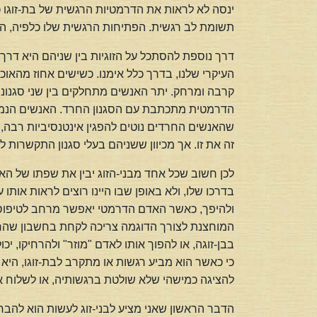
ינסה לא לראות את הדרמטיות הרגשית של בת-זוגו כח
תשומת לב רגשית. הפתיחות הרגשית שלו כלפיה, הי
דרך נוספת להסתכל על הזוגיות בין שניהם היא דרך
העיקרי שלנו, בדרך כלל אימנו. כשישים אחוז מהאוכ
קרבה ומרחק. יתר האנשים מתחלקים בין שני סגנונ
הדרמטית מתכתבת עם הסגנון החרד. האנשים הנמנעי
שהאנשים החרדים נוטים להפגין אינטנסיביות רבה, 
זה את זו. אך מכיוון ששניהם בעלי סגנון התקשרות
לכן חשוב שכל אחד מבני-הזוג יבין את שפתו של הא
בדרכו שלו, ולא באופן שבו היינו רוצים לראות אות
ולהיפך, כאשר האדם הדרמטי יאפשר מרחב לטיפוס 
המוחצנת לצורך הדוגמה צריכה לקחת בחשבון שהריח
בבן-זוגה, או להפוך אותו לאדם "מוזר" ולהרחיקו, יכ
כי כאשר הוא מביע רגשות או מתקרב לבת-זוגו, היא ל
להציגה כמישהי שלא שולטת ברגשותיה, או לשלוח א
הדבר הראשון שאני מציע לבני-זוג לעשות הוא להבחי