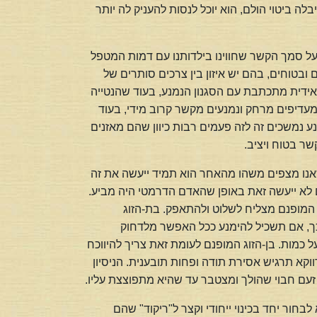
 ביטוי הולם, הוא יוכל לנסות להעניק לה יותר
 על סמך הקשר שחווינו בילדותנו עם דמות המטפל
ובטוחים, בהם יש איזון בין צרכים סותרים של
אידית מתכתבת עם הסגנון הנמנע, בעוד שהנטייה
עדיפים מרחק ונמנעים מקשר קרוב מידי, בעוד
 נמשכים זה לזה פעמים רבות כיוון שהם מאזנים
ר בטוח ויציב.
כשאנו מצפים משהו מהאחר הוא תמיד ייעשה את זה
לם לא ייעשה זאת באופן שהאדם הדרמטי היה מביע.
המופנם מצליח לשלוט ולהתאפק. בת-הזוג
כך, אם תשכיל להימנע ככל האפשר מלדחוק
על כמות. בן-הזוג המופנם לעומת זאת צריך להיווכח
ווקא תרגיש אסירת תודה ופחות תובענית. הניסיון
זעם חבוי שהולך ומצטבר עד שהיא מתפוצצת עליו.
חור יחד בכינוי ייחודי וקצר ל"ריקוד" שהם