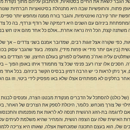
 הגבר לשאת את החיים בסטואיות, ולהתבונן עליהם מתוך נקודת מב
ופן פתוח, והחופשיות שבה היא מתנהלת בסיטואציות חברתיות שונו
ת יותר קירבה ואינטימיות, והגבר בורח ממנה ומחפש יותר ספייס.
מתפתחת ביניהם עם השנים היא דינמיקה של רודף ונרדף, בה כל צד ר
משתנה קצת, הכל היה נראה אחרת...אולם כל אחד מהם אינו חש בנז
ת, כפי שקורה אצל זוגות רבים, שמדובר אמנם בשני צדדים – אך של 
ית (בין אם יותר מידי או פחות מידי), והצפה. בעוד שהגבר עסוק בכוחו
תלטים עליה ואח"כ מתועלים לפורקן בעולם החיצון. שני הצדדים בא
ה. חסכים אלו יצרו רעב פנימי שכל צד מתמודד איתו באופן הפוך – ב
ים, אך ניתן לראות כי יש הרבה דמיון בבסיס הקשר ביניהם. בכל אחד
חר בחלקים לא מפותחים אצלו שלא באו מפסיק לידי ביטוי, וזו ג
(של כולנו) להסתכל על הדברים מנקודת מבטנו הצרה, ומנסים לבנות
מילוי של צורך מוכחש. כלומר, היכולת לספק את הצרכים של האחר, 
לדוגמה בת-הזוג הרגשית תנסה לא לראות את מופנמותו והתכנסותו 
 האישית שלה עם הצפה רגשית, והמחיר שהיא משלמת לעיתים על כך
כים שלו, הוא בעצם התכונה שמוכחשת אצלה, שאותו היא צריכה ללמוד 