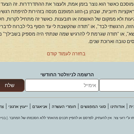
המוסכם כאשר הוא נוצר בזמן אמת, ולעצור את ההתדרדרות. זה הצעד
ראקציות חיוביות, שבהן בן-הזוג המופנם מנסה בזהירות להיפתח רגשי
ות ולא ממקום של האשמה או תובענות. כאשר זה מתחיל לקרות, חשו
 הזה, הרגשתי לבד", או "תודה שהקשבת לי עד הסוף בלי לברוח לדברי
א", או "תודה שגרמת לי להרגיש שמה שנתתי היה מספיק בשבילך" מצ
ם טובה וארוכת שנים.
בחזרה לעמוד קודם
הרשמה לניוזלטר החודשי
|
|
|
|
|
|
ית
אודותינו
סוגי המפגשים
חומרי העשרה
אניאגרם
ייעוץ ארגוני
צר
 ע"י רועי צור. אין להעתיק, לפרסם או להפיץ תכנים מהאתר ללא הסכמתו של המחבר. | בניי