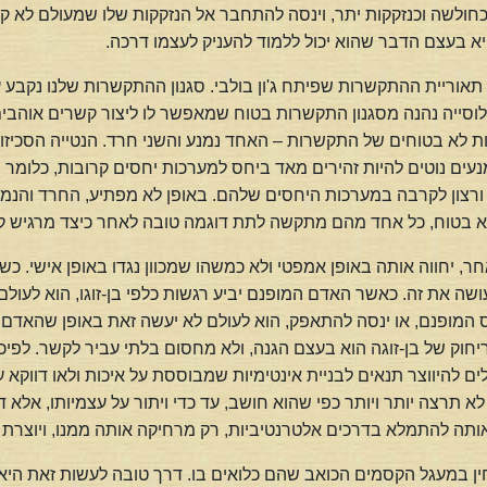
ולשה וכנזקקות יתר, וינסה להתחבר אל הנזקקות שלו שמעולם לא קיבלה
א בעצם הדבר שהוא יכול ללמוד להעניק לעצמו דרכה.
 תאוריית ההתקשרות שפיתח ג'ון בולבי. סגנון ההתקשרות שלנו נקבע
לוסייה נהנה מסגנון התקשרות בטוח שמאפשר לו ליצור קשרים אוהבים 
ות לא בטוחים של התקשרות – האחד נמנע והשני חרד. הנטייה הסכיזו
ם נוטים להיות זהירים מאד ביחס למערכות יחסים קרובות, כלומר מ
ורצון לקרבה במערכות היחסים שלהם. באופן לא מפתיע, החרד והנמנע
 לא בטוח, כל אחד מהם מתקשה לתת דוגמה טובה לאחר כיצד מרגיש קש
חר, יחווה אותה באופן אמפטי ולא כמשהו שמכוון נגדו באופן אישי. 
ו עושה את זה. כאשר האדם המופנם יביע רגשות כלפי בן-זוגו, הוא לעו
המופנם, או ינסה להתאפק, הוא לעולם לא יעשה זאת באופן שהאדם 
וק של בן-זוגה הוא בעצם הגנה, ולא מחסום בלתי עביר לקשר. לפי
ולים להיווצר תנאים לבניית אינטימיות שמבוססת על איכות ולאו דווקא 
א תרצה יותר ויותר כפי שהוא חושב, עד כדי ויתור על עצמיותו, אלא ד
ותה להתמלא בדרכים אלטרנטיביות, רק מרחיקה אותה ממנו, ויוצרת 
ן במעגל הקסמים הכואב שהם כלואים בו. דרך טובה לעשות זאת היא לב