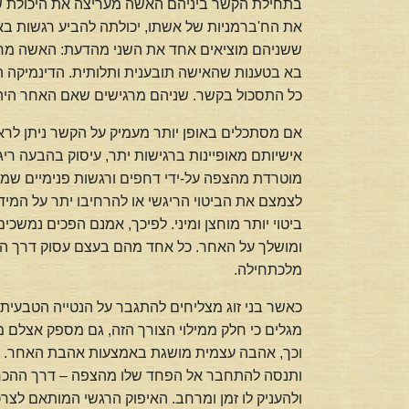
בתחילת הקשר ביניהם האשה מעריצה את היכולת של
את הח'ברמניות של אשתו, יכולתה להביע רגשות בא
ששניהם מוציאים אחד את השני מהדעת: האשה מחפש
בא בטענות שהאישה תובענית ותלותית. הדינמיקה ה
כל התסכול בקשר. שניהם מרגישים שאם האחר היה 
אם מסתכלים באופן יותר מעמיק על הקשר ניתן לראו
אישיותם מאופיינות ברגישות יתר, עיסוק בהבעה ריגש
מוטרדת מהצפה על-ידי דחפים ורגשות פנימיים שמש
לצמצם את הביטוי הריגשי או להרחיבו יתר על המיד
ביטוי יותר מוחצן ומיני. לפיכך, אמנם הפכים נמשכ
ומושלך על האחר. כל אחד מהם בעצם עסוק דרך הא
מלכתחילה.
כאשר בני זוג מצליחים להתגבר על הנטייה הטבעית 
מגלים כי חלק ממילוי הצורך הזה, גם מספק אצלם 
וכך, אהבה עצמית מושגת באמצעות אהבת האחר. אם 
ותנסה להתחבר אל הפחד שלו מהצפה – דרך ההכרות
ולהעניק לו זמן ומרחב. האיפוק הרגשי המותאם לצר