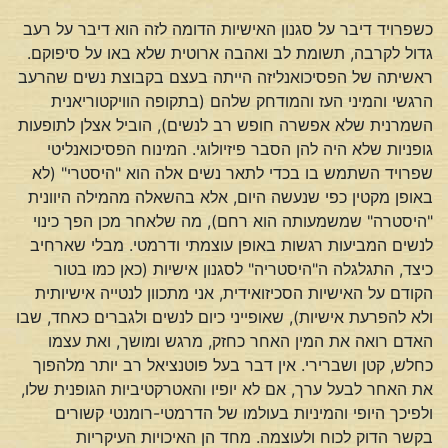
כשפרויד דיבר על סגנון האישיות הדומה לזה הוא דיבר על רעב
גדול לקרבה, תשומת לב ואהבה ארוטית שלא באו על סיפוקם.
ראשיתה של הפסיכואנליזה הייתה בעצם בקבוצת נשים שהרעב
הרגשי והמיני העז והמודחק שלהם (בתקופה הוויקטוריאנית
השמרנית שלא אפשרה חופש רב לנשים), הוביל אצלן לתופעות
גופניות שלא היה להן הסבר פיזיולוגי. המינוח הפסיכואנליטי
שפרויד השתמש בו בכדי לתאר נשים אלה הוא "היסטרי" (לא
באופן מקטין כפי שנעשה היום, אלא בהשאלה מהמילה היוונית
"היסטרה" שמשמעותה הוא רחם), מה שלאחר מכן הפך כינוי
לנשים המביעות רגשות באופן עוצמתי ודרמטי. מבלי שארחיב
כיצד, התגלגלה ה"היסטריה" לסגנון אישיות (כאן כמו בטור
הקודם על האישיות הסכיזואידית, אני מתכוון לנטייה אישיותית
ולא להפרעת אישיות), שאופייני כיום לנשים ולגברים כאחד, שבו
האדם רואה את המין האחר כחזק, מרגש ומושך, ואת עצמו
כחלש, קטן ושברירי. אין דבר בעל פוטנציאל רב יותר מלהפוך
את האחר לבעל ערך, אם לא יופיו והאטרקטיביות הגופנית שלו,
ולפיכך היופי והמיניות בעולמו של הדרמטי-רומנטי קשורים
בקשר הדוק לכוח ולעוצמה. מחד הן האיכויות העיקריות