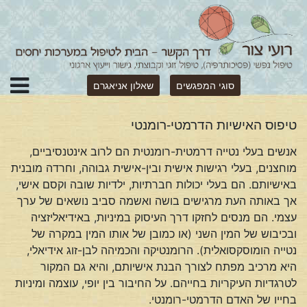
סוגי המפגשים
שאלון אניאגרם
טיפוס האישיות הדרמטי-רומנטי
אנשים בעלי נטייה דרמטית-רומנטית הם לרוב אינטנסיביים,
מוחצנים, בעלי רגישות אישית ובין-אישית גבוהה, וחרדה מובנית
באישיותם. הם בעלי יכולות חברתיות, ילדיות שובה וקסם אישי,
אך באותה העת מרגישים בושה ואשמה סביב נושאים של ערך
עצמי. הם מנסים לחזקו דרך העיסוק במיניות, באידיאליזציה
ובכיבוש של המין השני (או כמובן של אותו המין במקרה של
נטייה הומוסקסואלית). הרומנטיקה והכמיהה לבן-זוג אידיאלי,
היא מרכיב מפתח לצורך הבנת אישיותם, והיא גם המקור
לטרגדיות העיקריות בחייהם. על החיבור בין יופי, עוצמה ומיניות
בחייו של האדם הדרמטי-רומנטי.