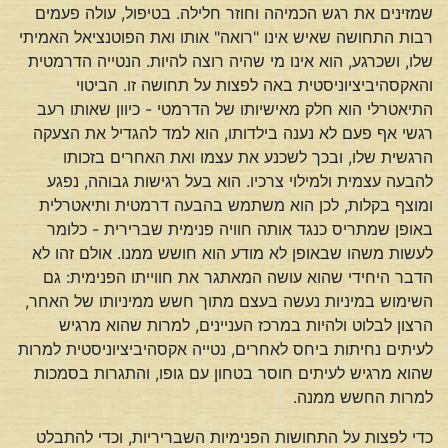
שמזינים את רגש הכמיהה וחוזר חלילה. בטיפול, עולה פעמים
רבות התחושה שאיש אינו "רואה" אותו ואת הפוטנציאל האמיתי
שלו, ושכרגע, הוא אינו מי שהיה רוצה להיות. הנטייה הדרמטית
והאקסהיביציוניסטית באה לפצות על תחושה זו. הביטוי
התיאטרלי הוא חלק מאישיותו של הדרמטי - כיוון שאותו רעב
רגשי אף פעם לא נענה בילדותו, הוא למד להגדיל את הצעקה
הרגשית שלו, ובכך לשכנע את עצמו ואת האחרים בזכותו
להבעה עצמית ולמילוי צרכיו. הוא בעל רגישות גבוהה, נפגע
ומוצף בקלות, לכן הוא משתמש בהבעה דרמטית ותיאטרלית
באופן שמתריס כנגד אותה חוויה פנימית שברירית - כלומר
לעשות משהו שבאופן לא מודע הוא חושש ממנו. אולם זהו לא
הדבר היחידי שהוא עושה המאתגר את חווייתו הפנימית: גם
השימוש במיניות נעשה בעצם מתוך חשש ממיניותו של האחר,
הרצון לבלוט ולהיות במרכז העניינים, למרות שהוא מרגיש
לעיתים נחיתות ביחס לאחרים, נטייה אקסהיביציוניסטית למרות
שהוא מרגיש לעיתים חוסר בטחון עם גופו, והתגרות בסמכות
למרות החשש ממנה.
כדי לפצות על התחושות הפנימיות השבריריות, וכדי להתבלט