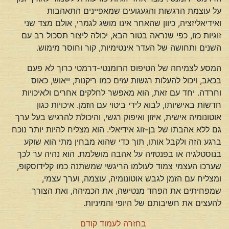
על עוצמת הרגשות והגעגועים שמאפיינים התאהבות
ואידיאליזציה, כיוון שהאחר אינו מושג לגמרי, אולם מצד שני
זוגיות כזו, כפי שנראה בטור הבא, יכולה ליצור תסכול רב עם
השנים ותחושה של העדר אינטימיות, קור וחוסר מימוש.
המסע לצמיחה של הטיפוס הרומנטי-דרמטי כרוך לא פעם
בכאב, ויכול להעלות רגשות עזים כמו ריקנות, ייאוש, כאוס
וחרדה. יחד עם זאת, הוא מאפשר לחלקים אחרים ולאיכויות
חדשות באישיותו, לבוא לידי ביטוי עם הזמן. איכויות כגון
אוטונומיה אישית, איזון ואיפוק רגשי, והיכולת להרגיש בעל ערך
גם ללא אהבתו של בן-זוג אידיאלי. הוא מצליח להיות יותר נוכח
ברגע הזה ולקבל אותו, תוך כדי שהוא מבחין מתי הוא שוקע
בנוסטלגיה או בפנטזיה על אהבה מושלמת. הוא נהיה ער לכך
שערכו העצמי צמוד לעולמו הריגשי שמשתנה כמו קלידוסקופ,
ומצליח עם הזמן לגבש אוטונומיה, עוצמה, וערך עצמי,
שמפחיתים את הפחד מנטישה, את הכמיהה, ואת הצורך
להעצים את חשיבותם של היופי והמיניות.
בחזרה לעמוד קודם