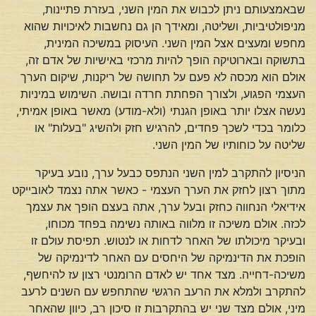
שבאמצעותם ניתן לכבוש את המין השני, בעזרת פתיינות,
מניפולטיביות, ושליטה, ומאידך הן גם נחשבות לאיכויות שהוא
מחפש ומעצים אצל המין השני. העיסוק במשיכה המינית,
בתשוקה ובארוטיקה הופך להיות מרכזי באישיות של אדם זה,
אולם הוא מכסה לא פעם על תחושה של ריקנות, שיקום הערך
העצמי הפגוע, ולצורך הפחתת חרדה ובושה. השימוש במיניות
נעשה אצלו יותר באופן הגנתי (ולא-מודע) מאשר באופן אמיתי,
כלומר בכדי לשכך פחדים, להרגיש חזק ולהשיג "בעלות" או
שליטה על כוחותיו של המין השני.
הניסיון להתקרב למין השני הנתפס כבעל ערך, נובע בעיקר
מתוך רצון לחזק את הערך העצמי - כאשר אתה נצמד לאובייקט
אידיאלי הנחווה כחזק ובעל ערך, אתה בעצם הופך את עצמך
לכזה. אולם משיכה זו מלווה באותה נשימה בפחד מכוחו,
ובעיקר מיכולתו של האחר לדחות או לנטוש. תפיסת עולם זו
הופכת את הדינמיקה של היחסים עם האחר לדינמיקה של
משיכה-דחייה. מצד אחד יש לאדם הרומנטי רצון עז להיחשף,
להתקרב ולמלא את הרעב הרגשי שהתחפש עם השנים לרעב
מיני, אולם מצד שני יש בהתקרבות זו סיכון רב, כיוון שהאחר