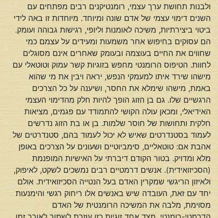
ולבנות תחושת ערך עצמי, רומנטיקנים רבים מפתחים עם
השנים דימוי עצמי של אדם שונה ומיוחד. מיוחדות זו באה לידי
ביטוי ביצירתיות, משיכה לאומנות וליופי, רגישות גבוהה ועומק.
הם עסוקים בחיפוש אחר משמעות ומעידים על עצמם כמי
שחווים את החיים בעוצמה ובעומק שאחרים אינם מסוגלים
לחוות. הטיפוס הרומנטי מחפש בזוגיות קשר עמוק וטוטאלי עם
מישהו שירד איתו למעמקי הנפש, יראה ויבין את מי שהוא
באמת, מישהו שימלא את החסר, ושיענה על כל הצרכים
הרגשיים שלו. גם בן הזוג הופך להיות חלק מהדימוי העצמי
האידיאלי, ומכאן עולה הקושי להתמודד עם פגמים, מציאות
חלקית ותחושות של חוסר שלמות. בן או בת הזוג נדרשים
לעמוד בסטנדרטים שאיש לא יכול לעמוד בהם, סטנדרטים של
אהבת אם: טוטאליים, סימביוטיים ושעונים על הצרכים באופן
מלא ומדויק. בטור הקודם דיברתי על האישיות המופנמת
(הסכיזואידית). אנשים דרמטיים רבים נמשכים לשקט, לאיפוק,
ולאיזון הריגשי שמקרין האדם בעל הנטייה הסכיזואידית. אולם
יחד עם זאת, העובדה שיש באנשים אלו ריחוק רגשי והימנעות
מסוימת, מלבה את המשיכה הרומנטית של האדם
הדרמטי-רומנטי. מצד אחד זוגיות כזו עוזרת לשמור לאורך זמן