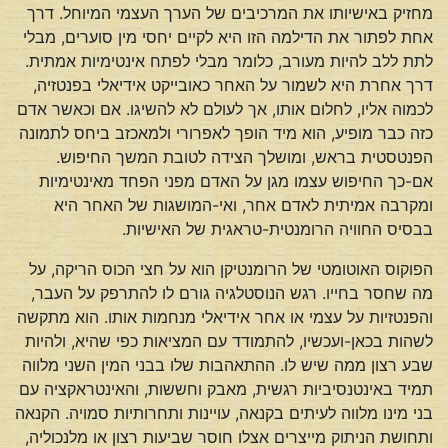
מחזיק באישיותו את המרכיבים של הערך העצמי המיוחל. דרך
אחת לפתור את הדילמה הזו היא לקיים יחסי מין סוערים, מבלי
לתת ללב להיות מעורב, כלומר מבלי לפתח אינטימיות אמתית.
דרך אחרת היא לשמור על האחר כאובייקט אידיאלי בפנטזיה,
לכמוה אליו, לחלום אותו, אך לעולם לא להשיגו. אם וכאשר אדם
כזה כבר מופיע, הוא מיד הופך לאפרורי ולמאכזב ביחס לתמונה
הפנטסטית בראש, ומושלך הצידה לטובת המשך החיפוש.
אם-כך החיפוש עצמו מגן על האדם מפני הפחד מאינטימיות
ומקרבה אמיתית לאדם אחר, ואי-המושגות של האחר היא
בבסיס החוויה הרומנטית-טראגית של האישיות.
הפוקוס האוטומטי של הרומנטיקן הוא על חצי הכוס הריקה, על
מה שחסר בחייו. רגש הנוסטלגיה גורם לו להתרפק על העבר,
והפנטזיות על עצמי או אחר אידיאלי מנחמות אותו. הוא מתקשה
לשהות בכאן-ועכשיו, להתמודד עם המציאות כפי שהיא, ולהיות
שבע רצון ממה שיש לו. ההתאהבות שלו בבני המין השני מלווה
תמיד באינטנסיביות רגשית, מאבק וחששות, והאינטראקציה עם
בני מינו מלווה לעיתים בקנאה, עויינות ותחרותיות סמויה. הקנאה
ותחושת הניתוק מייצרים אצלו חוסר שביעות רצון או מלנכוליה,