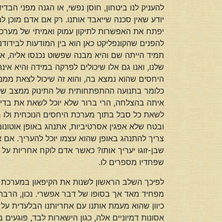
להעניק לנו ביטחון, חוסן נפשי, או הגנה מפני הבד
יודע שאין סכנה שייאבד אותנו. רק אם אדם מוכן לה
יפתח את האפשרות לתיקון עמוק ואמיתי של מערכת 
להפנים שהקונפליקט כאן הוא בין המודעות לבידודנ
תמיד הייתה שם והיא מבנה שפשוט נכנסו אליה, או
שלנו, ואנו גם אלו שיכולים לפרקה במידה והיא אי
היחסים שהוא נמצא בה, והוא זה שיכול לצאת ממנה
כלומר בתנועה ההתפתחותית של התינוק ממצב של ס
איתה בהצלחה, הרי ברור שלא יוכל לשאת את בדיד
לשאת כל סבל בתוך מערכת היחסים הנוכחית ולו 
ובטח שלא אפגין אסרטיביות, אתנהג באופן אוטונומ
צריך להתנהג באופן שהוא עצמו יוכל להעריך. אם 
שבן-זוגו יעריך אותו? כאשר אדם לוקח אחריות על ח
שפחדיו מספרים לו.
לפיכך השלב הראשון לשנות את הקיפאון במערכת היח
מפחיד מאד אך בסופו של דבר אפשרי. נכון, הרבה 
כיוון שהוא מעמת אותנו עם אחריותנו הבלעדית על ח
אסונות דמיוניים אלה, כגון הישארות לבד, פוגעים 