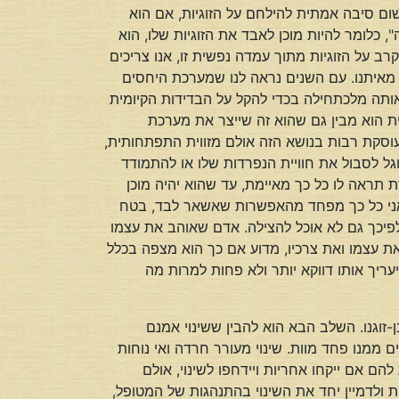
 שום סיבה אמתית להילחם על הזוגיות, אם הוא
 כלומר להיות מוכן לאבד את הזוגיות שלו, הוא
 על הזוגיות מתוך עמדה נפשית זו, אנו צריכים
ר מאיתנו. עם השנים נראה לנו שמערכת היחסים
אותה מלכתחילה בכדי להקל על הבדידות הקיומית
מית הוא מבין גם שהוא זה שייצר את מערכת
עוסקת רבות בנושא הזה אולם מזווית התפתחותית,
ל לסבול את חוויית הנפרדות שלו או להתמודד
תראה לו כל כך מאיימת, עד שהוא יהיה מוכן
 אני כל כך מפחד מהאפשרות שאשאר לבד, בטח
ולפיכך גם לא אוכל להצילה. אדם שאוהב את עצמו
את עצמו ואת צרכיו, מדוע אם כך הוא מצפה בכלל
יעריך אותו דווקא יותר ולא פחות למרות מה
זוגנו. השלב הבא הוא להבין ששינוי אמנם
ממנו פחד מוות. שינוי מעורר חרדה ואי נוחות
הם אם ייקחו אחריות ויידחפו לשינוי, אולם
ת ולדמיין יחד את השינוי בהתנהגות של המטופל,