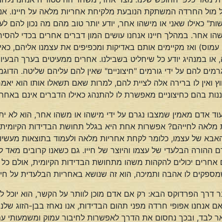
אל מול החרדה המשתקת הנובעת מלקיחת אחריות מלאה על חיינו. אני 
עשות" כאילו שאני או מישהו אחר, יודע יותר טוב מהם מה נכון להם ל
שהו אחר. במהלך חיינו אנחנו עושים המון דברים אחרים בכדי להסיר
ם עמוס) ואז מקיימים אותם באדיקות ומכפיפים את עצמנו אליהם, כאי
, או במנהיג יודע כל שיחליט בשבילנו. אחרים ממעיטים בערך הבעי
מים להם על ידי גורמים "חיצוניים" שאין להם עליהם שליטה. הדוגמ
ץ ואין לו ברירה אלה לציית להם, למרות שאם תשאלו אותו הוא יא
ננות בהם כחיצוניים מאפשרת לו להתנהג כאילו הדברים אינם באחריו
וד אדם מאמין שמצבו נגרם על ידי מישהו או משהו אחר, הוא לא יתח
 מלאה לחייהם? אפשרות אחת היא בגלל תחושת הבדידות הקיומית 
האבא של עצמו, כלומר לקחת אחריות מלאה ולעמוד בתוצאות מעשיו
ההורה הבלעדי של עצמו והיוצר של חייו. גם כשאנו קרובים מאד לא
 אחרים יכולים להקהות משהו מתחושת הבדידות הקיומית, אולם כל מי 
פקים לו אהבה ותמיכה, הוא זה שנושא באחריות הבלעדית על חייו,
דרך הפרדוקס הבא: רק אם אדם מוכן לוותר על הקשר, הוא יוכל להצ
אנחנו אפופי חרדה מפני תהום הבדידות, אנו נאחז בבן-הזוג שלנו ב
ר לבד, ובכך נחסום את הדרך לאפשרות לחיבור עמוק ומשמעותי עם 