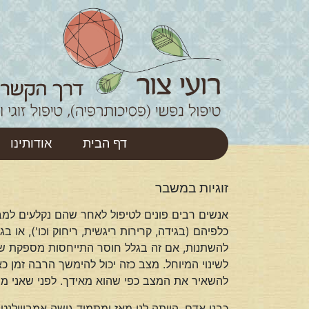
דף הבית
אודותינו
זוגיות במשבר
אנשים רבים פונים לטיפול לאחר שהם נקלעים למב
כלפיהם (בגידה, קרירות ריגשית, ריחוק וכו'), או 
להשתנות, אם זה בגלל חוסר התייחסות מספקת שלהם
לשינוי המיוחל. מצב כזה יכול להימשך הרבה זמן 
להשאיר את המצב כפי שהוא מאידך. לפני שאני מצי
כבני אדם, הייתה לנו מאז ומתמיד גישה אמביוולנ