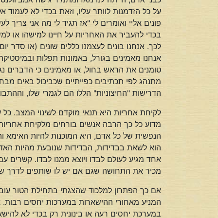
על כל הזדמנות לוותר עליו, וזאת בכדי לא לעמוד 
פונים אליי ואומרים לי "אז תגיד לי מה אני צריך ל
בכדי להעביר את האחריות על חיינו למישהו או למ
לכך. אנחנו בונים לעצמנו כללים שונים (או סדר יו
אנחנו מאמינים בגורל, באמונות תפלות ובמיסטיקה
טומנים את הראש בחול, או מאמינים כי הדברים נגר
מתנהג לפי תכתיבים כפייתיים שכביכול באים מבחו
הדרישות "החיצוניות" הללו הם לגמרי שלו, וההתבו
לקיחת אחריות היא תנאי מוקדם לשינוי המצב. כל ע
מדוע כל כך הרבה אנשים בורחים מלקיחת אחריות
הנפשית של כל אדם, היא המוכנות להיות האימא ו
הוא לשאת בבדידות, הבדידות שנובעת מהיות האדם 
אחד מגיע לעולם לבדו ויוצא ממנו לבדו. קשרים עם
מכיר את התחושה שגם אם יש לו שותפים לדרך שמס
אם כך הפתרון למלכוד שהצגתי בתחילת הטור עובר 
המניע מאחורי ההישארות במערכות יחסים רבות. אם 
במערכת יחסים רעה או בינונית רק בכדי לא להישא