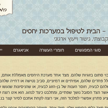
סוגי המפגשים
חומרי העשרה
אניאגרם
יי
וי סתום בזוגיות שלהם. מצד אחד מערכת היחסים מאמללת אותם, א
בגלל פחדים שלהם, אמיתיים או דמיוניים, סביב נטישה או דחייה שלהם
 לבעיה, חוסר הענות של בן-הזוג לבעיה, או שהניסיונות שנעשו עד 
כאשר הצד הסובל נושך שפתיים, ומתלבט כיצד לנהוג. הוא אינו רוצה
ע פתרון אפשרי למלכוד הזה, אני רוצה לקחת אתכם לסיור קצר בנבכ
טית מאד כלפי החופש שלנו. מצד אחד, משחר ההיסטוריה אנחנו נלחמי