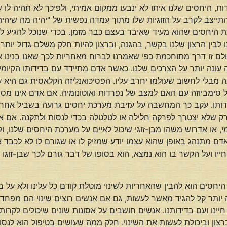
ידות, היחסים שלנו איתו לא ינבעו ממקום אמיתי, ולפיכך לא תהיה לו
תייצב לקרב על הזוגיות שלו מתוך עמדה נפשית של "יהיה מה שיהיה",
היחסים שהוא מעיד שאיבד בעצם כבר מזמן. בכדי שנוכל להגיע לקרב
ו לבין הרצון שלנו בקשר, בהגנה, וברצון להיות חלק משלם גדול יות
לם זו דרך מתוחכמת כפי שאמרנו לברוח מאחריות לכך שאנו בנינו 
נה עונה יותר על הצרכים שלנו. כאשר אדם מתיידד עם בדידותו הקיו
 מבלי לחשוב שעולמו יחרב עליו. הפסיכואנליזה הקלאסית גם היא 
ימביוזה עם האם למצב של נפרדות ואוטונומיה. אם אדם אינו מסוג
ותו. עקב כך המחשבה על עזיבת מערכת יחסים גרועה בשביל אחרת 
רק שלא יצטרך לפרקה חלילה או לטלטלה בכדי לנסות ולתקנה. אם
י, או אדרוש משהו מבן-זוגי שיכול לאיים על מערכת היחסים שלנו, 
אדם מתנהג באופן שהוא עצמו יודע שמזיק לו או שגורם לו לא לכבד 
ייו ועל הקשר בו הוא נמצא, הוא בסופו של דבר גורם לכך שבן-זוגו 
סים הוא להבין שהאחריות לשינוי מוטלת קודם כל עלינו ולא על בן-
יותר קל להגיד מאשר לעשות, גם אם אנשים רוצים שינוי הם מפחדים 
יינו ועם בדידותנו. אנשים חושבים על אסונות שונים שיכולים לקרות ל
ברצון וביכולת לעשות את השינוי. חלק ממה שעושים בטיפול הוא לנסו