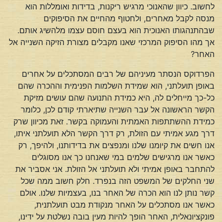
לחשוב. כיוון שהאנוכי מרגיש ריקנות, בדידות ואומללות הוא
מנסה לקבל מאחרים, ולחטוף מהחיים את הסיפוקים
שבהתנהגותו האנוכית הוא בעצם חוסם עצמו מלהשיג אותם.
אך מהו הסיפוק המרכזי שאנו מקבלים מצורת הזיקה השנייה אל
האחר?
הפרדוקס הנסתר מעיניהם של רבים המסתכלים על אחרים
באופן תועלתני, הוא שמידת השלמות הפנימית וההכרה שהם
כל-כך מייחלים לה, היא כמידת התנועה שהם עושים מזיקת
הקשר הראשונה אל עבר השנייה שתיארתי קודם לכן, כלומר
כמידת ההשתתפות האמתית והעמוקה בקשר. זאת מכיוון שרק
דרך מגע אמיתי עם הזולת, רק דרך הקשר הלא תועלתני איתו,
אנו חשים את קיומנו שלנו ומנפצים את בדידותנו, ולהיפך, רק
כאשר אנו מרגישים שלמים במי שאנחנו כך אנו מסוגלים
להתחבר באופן אמיתי ולא תועלתני אל הזולת. אני אסביר את
שני החלקים של המשפט הזה בנפרד. חלק חשוב ממה שכל
קשר נותן לנו הוא הכרה של האחר בנו, בעצמיות שלנו. אולם
כאשר אנו מסתכלים על האחר מנקודת מבט תועלתנית,
פונקציונאלית, האחר הופך להיות מעין בובה נשלטת על ידינו,