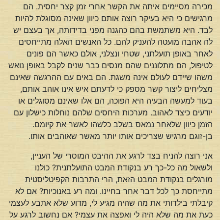
מכירה מסיימים איתה את הקשר אחרי זמן קצר יחסית. הם
מרגישים כי היא בעיקר רוצה אותם כיוון שאינה מסוגלת להיות
לבד. היא משתמשת בהם כהגנה מפני בדידותה, אך בעצם יש
לה אהבה מועטה להעניק להם. כל האנשים האלה מתייחסים
לאחר באופן תועלתני, שטחי ונצלני, אולם כאשר הם פונים
לטיפול, הם מתלוננים שהם מנסים כבר שנים לקבל באופן נואש
משהו שיידם לעולם אינה משגת. הם באים עם ההרגשה שאינם
מצליחים ליצור קשר מספק כי לדעתם איש אינו אוהב אותם,
בעוד למעשה הבעיה היא הפוכה, הם אלו שאינם מסוגלים או
יודעים כיצד לאהוב. מערכות היחסים שלהם נוחלות כישלון עם
הזמן כיוון שלאחר נמאס בשלב כלשהו לאשר את קיומם.
בן-זוגם מרגיש שצריכים אותו יותר מאשר שאוהבים אותו.
אני רוצה להניח בצד לרגע את ההיבט המוסרי של העניין,
ולשאול מה כל-כך רע בנקודת המבט התועלתנית? כולנו
מורגלים בנקודת המבט הזאת, הרי התרבות הקפיטליסטית
מתייחסת כך לכל דבר אחר בחיינו. ומה רע באנוכיות? אם לא
קיבלתי בילדותי את מה שהיה מגיע לי, מדוע שלא אתבע לעצמי
כעת את מה שלא היה לי ואפצה את עצמי? אם נחשוב לרגע על