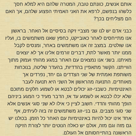
אותם אנשים, כוונתם טובה, המטרה שלהם היא למלא חסך
כלשהו בנפשם, לרפא את האני האמיתי הפצוע שלהם, אך האם
הם מצליחים בכך?
כבני אדם יש לנו שני מצביי זיקה בסיסיים אל האחר. בראשון
אנו מתייחסים לאחר כאובייקט, כחפץ שאנו משתמשים בו, ועליו
אנו שולטים. במצב זה אנו משתמשים באחר, ומנסים לקבל
ממנו יותר מאשר לתת, דברים זורמים אלינו אך לא יוצאים
מאיתנו. בשני אנו נמצאים עם האחר במגע מהותי ועמוק מתוך
הווייתנו. הקשר מתאפיין בהדדיות, בהעדר שליטה, בנוכחות
משותפת ואמתית של שני הצדדים גם יחד, נפרדים אך
מאוחדים. התנועה מהראשון אל השני היא תנועה לעבר
האינטימיות. כשבני-זוג יכולים לבטא או לשמוע חלקים מתוכם
שלא יכלו לבטא או לשמוע עד אז, הדבר מעיד כי המגע ביניהם
הופך מהותי והדדי. חשוב לציין כי אילו לא שני סוגי אנשים אלא
שני סוגי מצבים. גם בני-זוג משתמשים זה בזה לעיתים, אף
אחד אינו יכול להיות באינטימיות עם האחר כל הזמן. בכולנו יש
גם מזה וגם מזה, אולם יש כאלה הנוטים יותר לצורת הזיקה
הראשונה בהתייחסותם אל העולם.