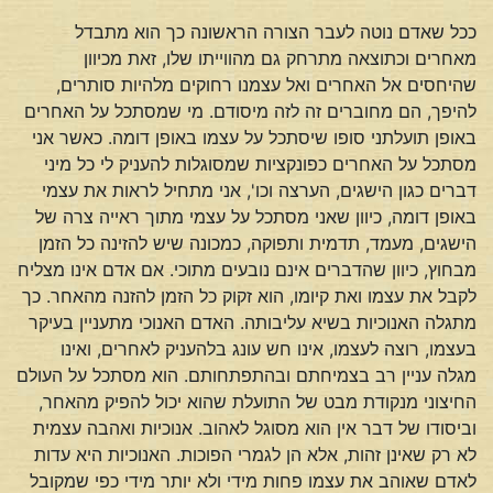
ככל שאדם נוטה לעבר הצורה הראשונה כך הוא מתבדל
מאחרים וכתוצאה מתרחק גם מהווייתו שלו, זאת מכיוון
שהיחסים אל האחרים ואל עצמנו רחוקים מלהיות סותרים,
להיפך, הם מחוברים זה לזה מיסודם. מי שמסתכל על האחרים
באופן תועלתני סופו שיסתכל על עצמו באופן דומה. כאשר אני
מסתכל על האחרים כפונקציות שמסוגלות להעניק לי כל מיני
דברים כגון הישגים, הערצה וכו', אני מתחיל לראות את עצמי
באופן דומה, כיוון שאני מסתכל על עצמי מתוך ראייה צרה של
הישגים, מעמד, תדמית ותפוקה, כמכונה שיש להזינה כל הזמן
מבחוץ, כיוון שהדברים אינם נובעים מתוכי. אם אדם אינו מצליח
לקבל את עצמו ואת קיומו, הוא זקוק כל הזמן להזנה מהאחר. כך
מתגלה האנוכיות בשיא עליבותה. האדם האנוכי מתעניין בעיקר
בעצמו, רוצה לעצמו, אינו חש עונג בלהעניק לאחרים, ואינו
מגלה עניין רב בצמיחתם ובהתפתחותם. הוא מסתכל על העולם
החיצוני מנקודת מבט של התועלת שהוא יכול להפיק מהאחר,
וביסודו של דבר אין הוא מסוגל לאהוב. אנוכיות ואהבה עצמית
לא רק שאינן זהות, אלא הן לגמרי הפוכות. האנוכיות היא עדות
לאדם שאוהב את עצמו פחות מידי ולא יותר מידי כפי שמקובל