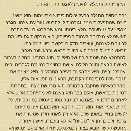
המקוריות להתמלא ולהעניק לעצמו דרך האחר.
גבר מסוים מתגלה כבעל יכולות כיבוש מרשימות. הוא משיג
נשים שמתפעלות ממנו וגורמות לו להרגיש טוב עם עצמו. הגבר
מרגיש על גג העולם, מלא ביטחון ומאושר לרגעים. עד מהרה
האישה לא מצליחה לעמוד בציפיותיו, היא מבקשת גם תשומת
לב ויחס לעצמה, ונוצרים סדקים בקשר. כיוון שמטרתו
הראשונית של הגבר היא להיות בראש ובראשונה נאהב,
ולהתמלא מתשומת ליבה של האישה, הוא מתרגז ומחליט לעבור
לאישה הבאה וחוזר חלילה. אישה מסוימת נמשכת לגברים יפים
ואטרקטיביים, היא מתרגשת בעיקר מהרגע בו היא מציגה את
הגבר שלה לסביבתה הקרובה, מהעיניים הנשואות אליו,
ומההתפעלות שתקבל בתמורה. היא מרגישה ניצחון בתחרות
דמיונית בראשה, אולם בכך היא בעצם לא מתייחסת אליו, אלא
לאחרים דרכו או באמצעותו. גבר מסוים עסוק במין כפייתי, כל
מה שמעניין אותו הוא הסטוץ הבא. הוא כמובן אינו מתייחס
לנשים בחייו באופן שלם, אלא רק לאותו חלק שמשרת את
צרכיו, ולפיכך הן או "כוסיות" או לא בעבורו. אישה אחרת
מחפשת קשר קבוע בצורה כמעט כפייתית, אולם גברים שהיא