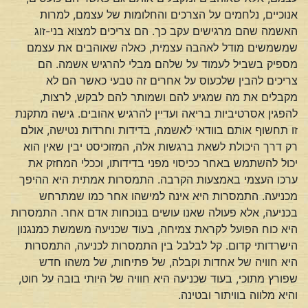
אנוכיים, נלחמים על הצרכים והחלומות של עצמם, למרות
האשמה שהם מרגישים עקב כך. הם צריכים למצוא בני-זוג
שמשמשים מודל לאהבה עצמית, כאלה שאוהבים את עצמם
מספיק בשביל לעמוד על שלהם מבלי להרגיש אשמה. הם
צריכים להבין שלכעוס על אחרים זה טבעי כאשר הם לא
מקבלים את מה שמגיע להם ושמותר להם לבקש, לרצות,
להפגין אסרטיביות בריאה ועדיין להרגיש אהובים. גישה מתקנת
זו תחשוף אותם בוודאי לאשמה, בדידות וחרדות נטישה, אולם
רק דרך היכולת לשאת ברגשות אלה, המזוכיסט יבין שאין הוא
יכול להשתמש באחר ככיסוי מפני בדידותו, וככלי המחזק את
ערכו העצמי באמצעות הקרבה. התמסרות אמתית היא ההיפך
מכניעה. התמסרות היא אינה למישהו אחר כמו שמתרחש
בכניעה, אלא פעולה שאנו עושים בנוכחות אדם אחר. התמסרות
היא כוח הפועל לקראת צמיחה, בעוד שכניעה משמשת כמנגנון
הישרדותי קדום. קל לבלבל בין התמסרות לכניעה, התמסרות
היא חוויה של אחדות וקבלה, של פתיחות, של משהו חדש
שפורץ מתוכי, בעוד שכניעה היא חוויה של היותי בובה על חוט,
והיא מלווה בוויתור ובטינה.