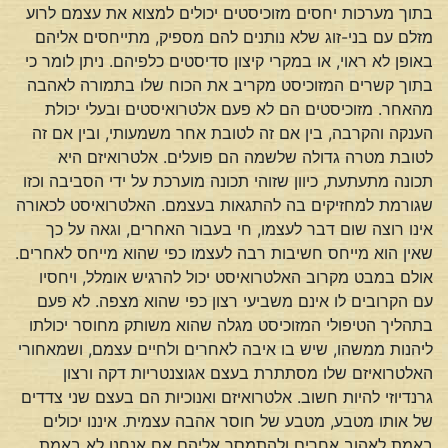
בתוך מערכות יחסים מזוכיסטים יכולים למצוא את עצמם לרוע
מזלם עם בני-זוג שלא נותנים להם מספיק, מתייחסים אליהם
באופן לא ראוי, או במקרי קיצון סדיסטים כלפיהם. ניתן לומר כי
בתוך קשרים המזוכיסט מקריב את הכוח שלו בתמורה לאהבה
מהאחר. מזוכיסטים הם לא פעם אלטרואיסטים ובעלי יכולת
הענקה והקרבה, בין אם זה לטובת אחר משמעותי, ובין אם זה
לטובת מטרה גדולה שלשמה הם פועלים. אלטרואיזם היא
תכונה מתעתעת, כיוון שזוהי תכונה מוערכת על ידי הסביבה וכזו
שגורמת למחזיקים בה להתגאות בעצמם. האלטרואיסט לכאורה
אינו רוצה שום דבר לעצמו, חי בעבור האחרים, וגאה על כך
שאין הוא מייחס חשיבות רבה לעצמו כפי שהוא מייחס לאחרים.
אולם במבט מקרוב האלטרואיסט יכול להרגיש אומלל, ויחסיו
עם הקרובים לו אינם משביעי רצון כפי שהוא מצפה. לא פעם
בתהליך הטיפולי המזוכיסט מגלה שהוא משותק מחוסר יכולתו
ליהנות ממשהו, שיש בו איבה לאחרים ולחיים עצמם, ושמאחורי
האלטרואיזם שלו מסתתרת בעצם אגוצנטריות דקה ורצון
גרנדיוזי להיות חשוב. אלטרואיזם ואנוכיות הם בעצם שני צדדים
של אותו מטבע, מטבע של חוסר אהבה עצמית. איננו יכולים
באמת לאהוב אחרים ולהתמסר אליהם אם אנחנו לא באמת