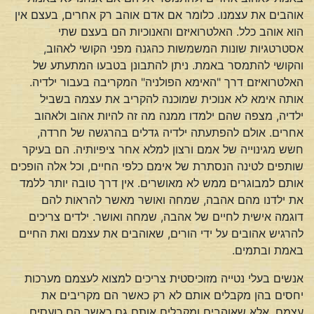
אוהבים את עצמנו. כלומר אם אדם אוהב רק אחרים, בעצם אין
הוא אוהב כלל. האלטרואיזם והאנוכיות הם בעצם שתי
אסטרטגיות שונות המשמשות כהגנה מפני הקושי לאהוב,
והקושי להתמסר באמת. ניתן להתבונן בטבעו המתעתע של
האלטרואיזם דרך "האימא הפולניה" המקריבה בעבור ילדיה.
אותה אימא לא אנוכית שמוכנה להקריב את עצמה בשביל
ילדיה, מצפה שהם ילמדו ממנה מה זה להיות אהוב ולאהוב
אחרים. אולם להפתעתה ילדיה גדלים בהרגשה של חרדה,
חשש מגינוייה של אמם ורצון למלא אחר ציפיותיה. הם בעיקר
שותפים לטינה הנסתרת של אימם כלפי החיים, וכל אלה הופכים
אותם למבוגרים ממש לא מאושרים. אין דרך טובה יותר ללמד
את ילדנו מהם אהבה, שמחה ואושר מאשר להראות להם
דוגמה אישית לחיים של אהבה, שמחה ואושר. ילדים צריכים
להרגיש אהובים על ידי הורים, שאוהבים את עצמם ואת החיים
באמת ובתמים.
אנשים בעלי נטייה מזוכיסטית צריכים למצוא לעצמם מערכות
יחסים בהן מקבלים אותם לא רק כאשר הם מקריבים את
עצמם, אלא שאוהבים ומקבלים אותם גם כאשר הם כועסים,