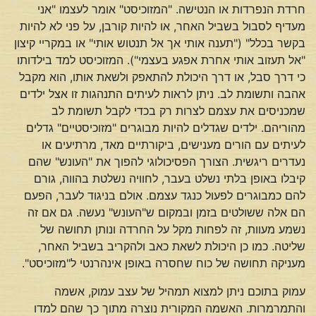
חרדת הנפרדות או הנטישה. "המזוכיסט" אומר לעצמו "אני
מעדיף לסבול בשביל האחר, או להיות קורבן, על פני לא להיות
בקשר בכלל" ("תענה אותי אך אל תנטוש אותי" או במקריי קיצון
"אל תעזוב אותי אחרת אפגע בעצמי"). המזוכיסט למד בילדותו
כי דרך סבל, או דרך היכולת להתאפק ולשאת אותו, הוא מקבל
אהבה ותשומת לב. ניתן לראות לעיתים התנהגות זו אצל ילדים
שמכניסים את עצמם לצרות רק בכדי לקבל תשומת לב
מהוריהם. ילדים שגדלים להיות מבוגרים "מזוכיסטיים" גדלים
לעיתים עם הורים מענישים, ביקורתיים מאד, מרתיעים או
נעדרים ריגשית. הצורך הפסיכולוגי להפוך את "העונש" שהם
קיבלו באופן בלתי נשלט בעבר, לחוויה נשלטת בהווה, גורם
להם כמבוגרים לפעול כנגד עצמם. אולם בניגוד לעבר, הפעם
הם אלה ששולטים בזמן ובמקום ש"העונש" נעשה. גם אם זה
נשמע מעוות, זה לפחות מקל על החרדה ונותן תחושה של
שליטה. כמו כן היכולת לשאת כאב ולהקריב בשביל האחר,
מעניקה תחושה של כוח שחסרה באופן אינהרנטי ל"מזוכיסט".
עמוק בתוכם ניתן למצוא תמהיל של עצב עמוק, אשמה
והתמרמרות. האשמה המקורית נוצרה מתוך כך שהם למדו