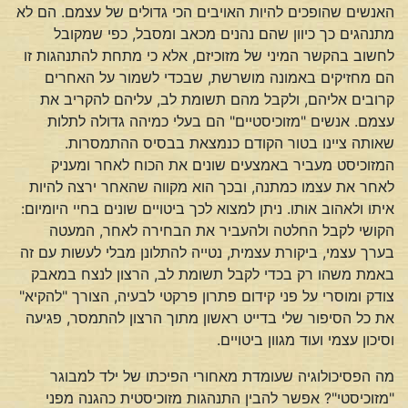
האנשים שהופכים להיות האויבים הכי גדולים של עצמם. הם לא
מתנהגים כך כיוון שהם נהנים מכאב ומסבל, כפי שמקובל
לחשוב בהקשר המיני של מזוכיזם, אלא כי מתחת להתנהגות זו
הם מחזיקים באמונה מושרשת, שבכדי לשמור על האחרים
קרובים אליהם, ולקבל מהם תשומת לב, עליהם להקריב את
עצמם. אנשים "מזוכיסטיים" הם בעלי כמיהה גדולה לתלות
שאותה ציינו בטור הקודם כנמצאת בבסיס ההתמסרות.
המזוכיסט מעביר באמצעים שונים את הכוח לאחר ומעניק
לאחר את עצמו כמתנה, ובכך הוא מקווה שהאחר ירצה להיות
איתו ולאהוב אותו. ניתן למצוא לכך ביטויים שונים בחיי היומיום:
הקושי לקבל החלטה ולהעביר את הבחירה לאחר, המעטה
בערך עצמי, ביקורת עצמית, נטייה להתלונן מבלי לעשות עם זה
באמת משהו רק בכדי לקבל תשומת לב, הרצון לנצח במאבק
צודק ומוסרי על פני קידום פתרון פרקטי לבעיה, הצורך "להקיא"
את כל הסיפור שלי בדייט ראשון מתוך הרצון להתמסר, פגיעה
וסיכון עצמי ועוד מגוון ביטויים.
מה הפסיכולוגיה שעומדת מאחורי הפיכתו של ילד למבוגר
"מזוכיסטי"? אפשר להבין התנהגות מזוכיסטית כהגנה מפני