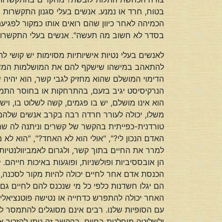
בטוח, חרד או נמנע. אנשים בעלי סגנון התקשרות 
הכמיהה לאחר כיוון שהם רואים אותו כמקור לפגיע
בסדר לא חשוב מה תעשה". אנשים בעלי התקשרות 
לאנשים בעלי נטיות אישיותיות מסוימות יש קושי
להתאהב במישהו שישקף להם את המושלמות המדומ
הדימוי המושלם שהוא מחזיק לגבי קשר, הוא יהיה 
הוא אינו מושלם, יש בו פגמים, קשה לשלוט בו, ו
משלו, יכולה לעורר חרדה רבה בקרב אנשים שלה
האדם הנכון לי?", "אולי הוא לא האחד?", "הוא לא
למרר את החיים בתוך קשר, ולגרום לאמביוולנטיו
הן אובססיביות ופולשניות, ופוגעות באיכות חייהם
הכנסת אדם אחר לחיים יכולה להיות מקור לסכנה, 
הם יגלו חשדנות כלפי כל מי שנכנס להם לחיים גם
האחר יכולה להתפרש כדחייה או נטישה פוטנציאל
עם הסופיות שלנו. רבים אינם מסוגלים להתמסר למ
ולשליטה מוחלטת בחיים. בהקשר זה ניתן להזכיר את הפחד הידוע 