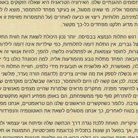
ומים ההגנתיים שלנו. האירוניה הטראגית היא שאלה הזקוקים באו
התמסר אליה. מי שאינו מסוגל, או בעיקר מפחד להתמסר, מוצא לו לע
מיניהם, תלותיות, ריצוי או כניעה לאחרים (על התמסרות מזויפת זו 
ת מדוע חלקנו מפחדים כל-כך מקשר.
גש התלות הנמצא בבסיסה. יותר נכון היכולת לשאת את חווית הת
גברים, אין התלות דומה לתלותיות, כפי שילדיות אינה דומה לילדותי
גרות, לחוסר עצמאות, או לפתולוגיה כלשהי, להפך, להיות אנושי זה
ה: הפחד מתלות נובע מהמודעות אליה. למה הכוונה? כולנו בלי יוצ
ילה, מאפשרת, לא פולשנית או תובענית מידי כלפינו, חוויית התלות
 נכשלה לספק את מה שהיינו צריכים (לדוגמה הורה נעדר, פולשני או 
נה. לכן אם קשה לנו היום להתמסר, כנראה שבשלבים מוקדמים של ח
יש להישמר מפניה. מחקרים מראים שלמרות שהיינו מצפים מאנשים 
ים להתרחק סוף סוף ממשפחתם, הם באופן מפתיע דווקא מתקשים לעז
זיבה. כלומר כשהקשרים הראשונים שלנו הם טראומטיים, אנחנו מפ
 בטוח לאחרים, כך אנחנו מסוגלים לשאת את האוטונומיה והנפרדות
קריות. האחת ללכת נגדה דרך הכחשה שלה ופיתוח אני עצמאי ולא נ
ך בפועל הן שונות בתכלית (כדוגמת מזוכיסטיות, התמזגות או תלות
ינוק שביצע ג'ון בולבי הראו כי יש שלושה סגנונות התקשרות עיק