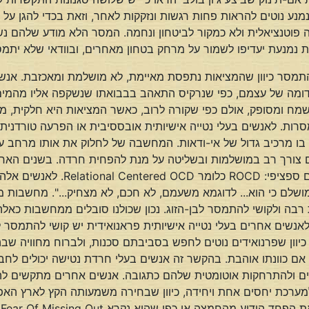
נמנע נוטים להראות פחות רגשות ונזקקות לאחר, וזאת בכדי להגן 
ה פוטנציאלית ולא כמקור לביטחון ונחמה. המסר הלא מודע שלהם נש
נמנעת יעדיפו לשמור על מרחק בטחון מאחרים, ובוודאי שלא יתמס
 להתמסר כיוון שהמציאות נתפסת מאיימת, לא מושלמת ומאכזבת. אנש
ה של עצמם, כפי שנרקיס התאהב בבבואתו שנשקפה אליו מהמים.
שמח ומסופק, אולם כפי שקורה לרוב, כאשר המציאות היא חלקית, מ
יש בו מרכיב גדול של אי-ודאות. המחשבה של לחלוק את אותו מרחב 
ם צורך רב במושלמות ובשליטה על מנת להפחית חרדה. בשנים האח
טורדנית-כפייתית בהקשר של קשרים ו
 מושלם כי הוא... לדוגמא משעמם, לא חכם, לא מצחיק...". מחשבות 
ת רבה ולקושי להתמסר לבן-הזוג. נכון שכולנו סובלים ממחשבות כא
. לאנשים אחרים בעלי נטייה אישיותית פראנואידית יש קושי להתמסר
כיוון שפרנואידים נוטים לחפש בסביבתם סכנות, ולברוח מחוויה שבה
 אם כוונתו אוהבת. בהקשר זה אנשים בעלי חרדת נטישה יכולים לח
יים ולהתרחקות אוטומטית שלהם כתגובה. אנשים אחרים מתקשים לה
ערכת יחסים אחת ויחידה, כיוון שבחירה משמעותה הקץ לארץ האפשר
מהחמצה או כפי שהוא נקרא FOMO – Fear Of Missing Out.