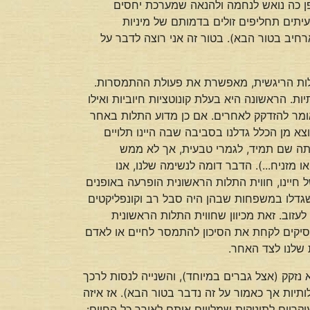
פן כה נואש לנחמה ולהנאה שמערכת יחסים
יתים תחליפים זולים בדמותם של מיניות
ארחיב בטור הבא). בטור זה אני רוצה לדבר על
לות הריגשית, מאפשרת את פעולת ההתמסרות.
ות. הראשונה היא בעלת קונוטציות חיוביות ואילו
 אומר להזדקק לאחרים. אם כן מדוע התלות באחר
א מן הכלל גדלנו בסביבה שבה היינו תלויים
 היתה שם תמיד, לגמרי טבעית, אך לא ממש
מזניח...). הדבר דומה לנשימה שלנו, אנו
יינו, חווית התלות הראשונית הופרעה באופנים
שגדלו במשפחות שבהן היה סבל רב וקונפליקטים
וב. זאת מכיוון שחווית התלות הראשונית
סיקים לקחת את הסיכון להתמסר לחיים או לאדם
 שלנו לצד האחר.
זקק (אצל גברים במיוחד), והשנייה לנסות לרכך
יות אך כאמור על זה נדבר בטור הבא). אז איזה
ריים לתינוקות שמלווים אותם לאורך כל החיים: