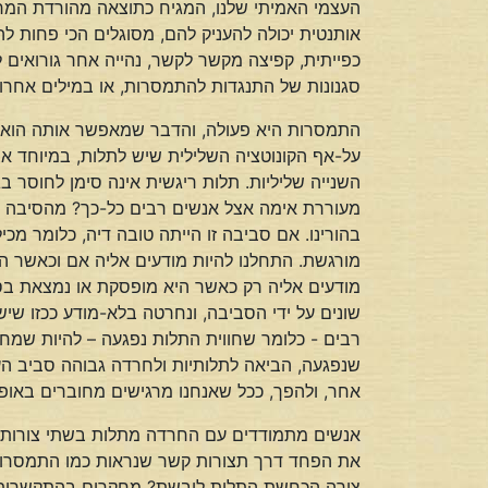
העצמי האמיתי שלנו, המגיח כתוצאה מהורדת המחס
אותנטית יכולה להעניק להם, מסוגלים הכי פחות ל
כפייתית, קפיצה מקשר לקשר, נהייה אחר גורואים ל
סגנונות של התנגדות להתמסרות, או במילים אחרו
התמסרות היא פעולה, והדבר שמאפשר אותה הוא ר
על-אף הקונוטציה השלילית שיש לתלות, במיוחד אצל 
השנייה שליליות. תלות ריגשית אינה סימן לחוסר ב
מעוררת אימה אצל אנשים רבים כל-כך? מהסיבה הבא
בהורינו. אם סביבה זו הייתה טובה דיה, כלומר מכ
מורגשת. התחלנו להיות מודעים אליה אם וכאשר היא
מודעים אליה רק כאשר היא מופסקת או נמצאת בסכ
שונים על ידי הסביבה, ונחרטה בלא-מודע ככזו ש
רבים - כלומר שחווית התלות נפגעה – להיות שמח
שנפגעה, הביאה לתלותיות ולחרדה גבוהה סביב הע
אחר, ולהפך, ככל שאנחנו מרגישים מחוברים באופן
אנשים מתמודדים עם החרדה מתלות בשתי צורות עי
את הפחד דרך תצורות קשר שנראות כמו התמסרות, א
צורה הכחשת התלות לובשת? מחקרים בהתקשרות אם-ת