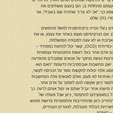
על עצמם מהתלות בו. הם בעצם משתיקים את
מע כך: "אני לא צריך שתהיה שם בשבילי, אני
רו בלב שלם.
ים בעלי נטייה נרקיסיסטית למשל מחפשים
 אם הנרקיסיסט מוצא באחר את עצמו, או את
אכזבת או לא עונה לפנטזיה המושלמת,
הנרקיסיסט יגיב בזעם, בהתרחקות או בחוסר התמסרות. לאנשים בעלי נטייה אישיותית אובססיבית או הפרעה טורדנית-כפייתית (OCD), קשר יכול להחוות כמפחיד –
עם אדם אחר בעל רגשות והתנהגויות עצמאיות
רונות נעשה מחקר על אנשים שסובלים מהפרעה
ניתנה לה שם ספציפי: ROCD כלומר Relational Centered OCD. לאנשים אלה ישנן מחשבות אובססיביות כדוגמת "האם הוא
מסוג אלה יכולות להקשות מאד על הכניסה לקשר,
לה ואחרות לא פעם, אולם לאנשים אלה המחשבות
 לקשר כיוון שקשה להם לסמוך על אדם אחר.
 מישהו אחר יגביל אותם או ינצל אותם לרעה. כך
בל במאמציהם להתמסר, כיוון שכל פעולה של
תחייב כיוון שהתחייבות והתמסרות פרושה מפגש
ויות הבלתי מוגבלות, לנעורים הנצחיים,