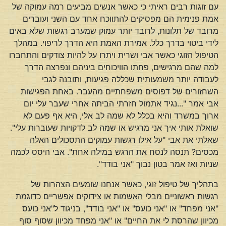
עם זוגות רבים ראיתי כי כאשר אנשים מביעים רמה עמוקה של
אמת פנימית הם מפסיקים להתווכח אחד עם השני ועוברים
מרובד של תלונות, לרובד יותר עמוק שמערב רגשות שלא באים
לידי ביטוי בדרך כלל. אמירת האמת היא הדרך לריפוי. במהלך
הטיפול הזוגי כאשר אבי ושרית ויתרו על להיות צודקים והתחברו
למה שהם מרגישים, פחתו הוויכוחים ביניהם ונפרצה הדרך
לעבודה יותר משמעותית שכללה פגיעות, ותובנה לגבי
השחזורים של דפוסים משפחתיים מהעבר. באחת הפגישות
אבי אמר "...נגיד אתמול חזרתי הביתה אחרי שעבר עלי יום
ארוך במשרד והיא בכלל לא שמה לב אלי, היא אף פעם לא
שואלת אותי איך אני מרגיש או שמה לב לדקויות שעוברות עלי".
שאלתי את אבי "על אילו רגשות עמוקים התסכולים האלה
מכסים? תנסה לנסח את הרגש במילה אחת". אבי היסס לכמה
שניות ואז אמר בטון נבוך "אני בודד".
בתהליך של טיפול זוגי, כאשר אנחנו שומעים הצהרות של
רגשות ראשוניים מבלי האשמות או צידוקים אפשריים כדוגמת
"אני מפחד" או "אני כועס" או "אני בודד", בניגוד ל"אני כועס
מכיוון שהרסת לי את החיים" או "אני מפחד מכיוון שסוף סוף