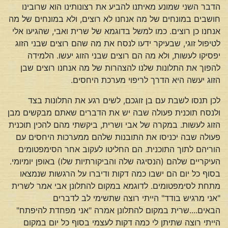
הדבר השני שמונע מאיתנו להביע את רצונותינו הוא שרובינו
חושבים במונחים של מה אנחנו לא רוצים, ולא במונחים של מה
אנחנו כן רוצים. כמו למשל בדוגמא של שרית ואבי, שהגיעו אלי
לטיפול זוגי, שבעיקר ידעו לנסח את מה שהם רוצים שבני הזוג
יפסיקו לעשות, ולא מה הם רוצים שבני הזוג יעשו. הלמידה
להפוך את התלונות שלנו להצהרות של מה אנחנו רוצים שבן
הזוג יעשה היא הדרך לריפוי מערכת היחסים.
לכן תנסו לשבת עם בן זוגכם, לשים רגע את התלונות בצד
ולנסח תוכנית פעולה שבה יש את הדברים שאתם מבקשים מבן
הזוג לעשות. במקרה של אבי ושרית, ביקשתי מהם להכין תוכנית
פעולה שבה יכניסו את התובנות שלהם ממערכות היחסים עם
הוריהם לתוך התוכנית. הם החליטו לעקוב אחר הסימפטומים
העיקריים שלהם (הנסיגה שלה והביקורתיות שלו) באופן יומיומי.
בסוף כל יום הם ישבו כמה דקות ודיברו על הרגשות שנמצאו
מתחת לסימפטומים. לדוגמא במקום להתלונן אבי אמר לשרית
"אני מרגיש בודד" הייתי רוצה שתשימי לב לדברים
הבאים....שרית במקום להתלונן אמרה "אני מפחדת להיפתח"
הייתי רוצה שתיתן לי כמה דקות לעצמי בסוף כל יום במקום