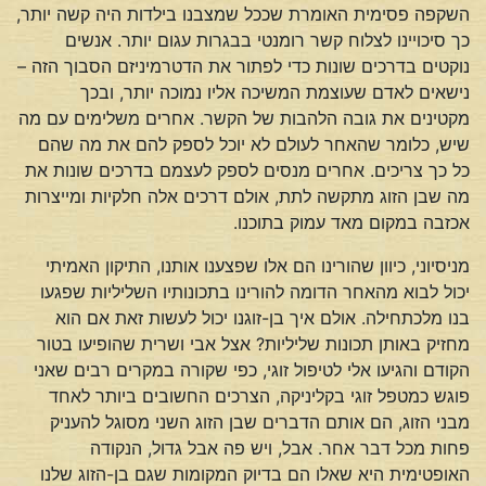
השקפה פסימית האומרת שככל שמצבנו בילדות היה קשה יותר,
כך סיכויינו לצלוח קשר רומנטי בבגרות עגום יותר. אנשים
נוקטים בדרכים שונות כדי לפתור את הדטרמיניזם הסבוך הזה –
נישאים לאדם שעוצמת המשיכה אליו נמוכה יותר, ובכך
מקטינים את גובה הלהבות של הקשר. אחרים משלימים עם מה
שיש, כלומר שהאחר לעולם לא יוכל לספק להם את מה שהם
כל כך צריכים. אחרים מנסים לספק לעצמם בדרכים שונות את
מה שבן הזוג מתקשה לתת, אולם דרכים אלה חלקיות ומייצרות
אכזבה במקום מאד עמוק בתוכנו.
מניסיוני, כיוון שהורינו הם אלו שפצענו אותנו, התיקון האמיתי
יכול לבוא מהאחר הדומה להורינו בתכונותיו השליליות שפגעו
בנו מלכתחילה. אולם איך בן-זוגנו יכול לעשות זאת אם הוא
מחזיק באותן תכונות שליליות? אצל אבי ושרית שהופיעו בטור
הקודם והגיעו אלי לטיפול זוגי, כפי שקורה במקרים רבים שאני
פוגש כמטפל זוגי בקליניקה, הצרכים החשובים ביותר לאחד
מבני הזוג, הם אותם הדברים שבן הזוג השני מסוגל להעניק
פחות מכל דבר אחר. אבל, ויש פה אבל גדול, הנקודה
האופטימית היא שאלו הם בדיוק המקומות שגם בן-הזוג שלנו