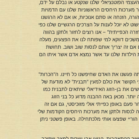
העצמי הפוטנציאלי שלנו שנקטע או נבלם על ידם,
שר מערכות היחסים הראשוניות שלנו עם הדמויות
הורה, הזנחה או סתם אנוכיות, או אם לא הרגשנו
שוט לא יוכל לענות על הצרכים הרגשיים שלנו כפי
ה הכפייתית" – אנו רוצים לחזור ולתקן בהווה
שכים דווקא למי שפותח לנו את הפצעים, מעלה
 אם זה יצריך אותם לנסות שוב ושוב. תחושת
ות הילדות שלנו עד אשר נמצא אדם אשר איתו הם
ה פגשנו את האדם שחיפשנו כל חיינו. ה"הכרות"
הקושר את כולם למעין "תבנית" לא מודעת של
ים את בן-הזוג האידיאלי שיתאים לתבנית כמו
 יותר. מכאן באה ההבנה מדוע כל בני הזוג
ר פעם באופן כפייתי אולי מזוכיסטי, גם אם זה
צה לנסות ולתקן את מערכות היחסים הקודמות שלי
וריי שפצעו אותי מלכתחילה. באופן פשטני ניתן
וך ההתאהבות, הגיעו אבי ושרית למצב שמוכר