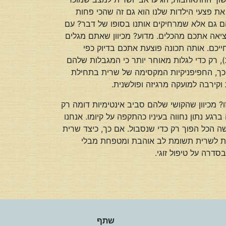
 את פצעי הילדות שלנו הוא גם זה שהכי פחות
הם גם אלא שמרחיקים אותנו בסופו של דבר? עם
יאה אתכם מהכלים. מדוע? מכיוון שאתם מגלים
ייכם. אותה תכונה פוצעת אתכם בדיוק כפי
), רק כדי לגלות מאוחר יותר כי המגבלות שלהם
. וכך, החפיפניקיות המקסימה של שרית בתחילת
קירבה למועקה מרגיזה ופולשנית.
ו? מכיוון שהקושי שלהם סביב אינטימיות דומה רק
גע נתון נחווה בעיניו כהתקפה על קיומו. אנחנו
שה הכל הפוך רק כדי שנסבול. אם כך, כיצד שרית
לתת לשרית תשומת לב אוהבת ומטפחת מבלי
סדרה על טיפול זוגי.
שתף