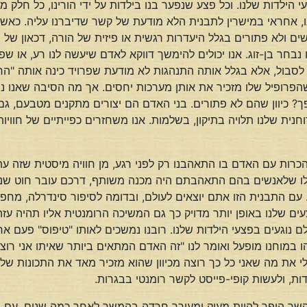
הילדות שלנו. וכל פצע שנפער בנו בילדות על ידי הורינו, כל חלק מ
דינו, אחראי במישרין לתבנית הלא מודעת של קשר שדיברנו עליה. כא
קשים ולא פתורים בגלל היעדרות רגשית או פיזית של הורה, דכאון של 
בחר בן-זוג. אנו יכולים להימשך דווקא לאדם שיעשה לנו רע, או שפ
 לסבול, אלא בגלל אותה התנהגות לא מודעת שפרויד כינה אותה "החזר
רופיל שלו מזכיר את אותן מערכות יחסים. אך מה הסיבה שאנו נמ
? כיוון שהם לא פתורים. בני האדם הם יצורים מתקנים מטבעם, גם
ית שלנו תלויה בתיקון, בשלמות. אנו משחזרים כפייתיים של חווי
רות עם האדם בו התאהבנו רק לפני רגע, מן חוויה מיסטית שזה עת
לו שלאנשים בהם התאהבתם היה מכנה משותף, דרכם עובר חוט שני 
ם התבנית הזו אתם יוצאים לעולם, ובדומה לסיפור סינדרלה, מחפש
עים שלנו באופן יותר מדויק כך גם המשיכה הרומנטית אליו תהיה עזה
לם נוגעים בפצעי הילדות שלנו. רובנו נמשכים לאותו "טיפוס" פעם אח
הו במוחנו מופעל ואומר לנו "זה האדם המתאים ביותר שאיתו אני רו
את מה שאני כל כך רוצה מכיוון שהוא מזכיר מאד את התכונות של ה
ות, ולעשות קופי-פייסט לקשר רומנטי בבגרות.
קשר הופך להיות מעיק ומעורר חרדה בהמשך לאחר כמה שנים. עם ש