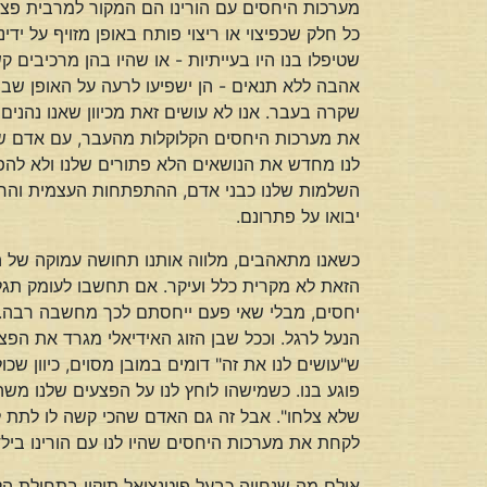
מערכות היחסים עם הורינו הם המקור למרבית פצעי 
כל חלק שכפיצוי או ריצוי פותח באופן מזויף על י
שטיפלו בנו היו בעייתיות - או שהיו בהן מרכיבים 
אהבה ללא תנאים - הן ישפיעו לרעה על האופן שבו נ
שקרה בעבר. אנו לא עושים זאת מכיוון שאנו נהנים
את מערכות היחסים הקלוקלות מהעבר, עם אדם שהפ
לנו מחדש את הנושאים הלא פתורים שלנו ולא להפך
השלמות שלנו כבני אדם, ההתפתחות העצמית והרוחנ
יבואו על פתרונם.
כשאנו מתאהבים, מלווה אותנו תחושה עמוקה של הכ
הזאת לא מקרית כלל ועיקר. אם תחשבו לעומק תג
יחסים, מבלי שאי פעם ייחסתם לכך מחשבה רבה. ע
הנעל לרגל. וככל שבן הזוג האידיאלי מגרד את הפצ
ש"עושים לנו את זה" דומים במובן מסוים, כיוון שכו
פוגע בנו. כשמישהו לוחץ לנו על הפצעים שלנו מש
שלא צלחו". אבל זה גם האדם שהכי קשה לו לתת לי 
לקחת את מערכות היחסים שהיו לנו עם הורינו בילד
אולם מה שנחווה כבעל פוטנציאל תיקון בתחילת ה