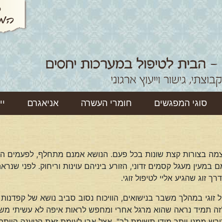
סוגי המפגשים
חומרי העשרה
אניאגרם
יי
צמה בצורות קצת שונות בכל פעם. הנושא אמנם מתחלף, לפעמים הוא 
ם במעין מעגל קסמים זדוני, הזורע ביניהם עוינות וריחוק. לפני ש
 זוג שהגיע אליי לטיפול זוגי.
ל זוגי במהלך משבר בנישואים, הוויכוח נסוב סביב נושא של קפדנו
זה תמיד נראה שהוא מרגל אחרי ומחפש לראות איפה לא עשיתי משהו 
רש ממני יותר מידי תשומת לב". אצל אבי לעומת זאת הטענה הייתה ה