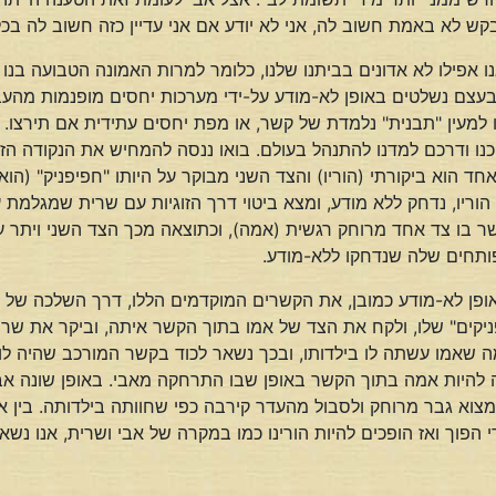
 לא באמת חשוב לה, אני לא יודע אם אני עדיין כזה חשוב לה בכל
אפילו לא אדונים בביתנו שלנו, כלומר למרות האמונה הטבועה בנו ש
בעצם נשלטים באופן לא-מודע על-ידי מערכות יחסים מופנמות מהעבר
ו למעין "תבנית" נלמדת של קשר, או מפת יחסים עתידית אם תירצו.
וכנו ודרכם למדנו להתנהל בעולם. בואו ננסה להמחיש את הנקודה הז
אחד הוא ביקורתי (הוריו) והצד השני מבוקר על היותו "חפיפניק" (
ריו, נדחק ללא מודע, ומצא ביטוי דרך הזוגיות עם שרית שמגלמת 
ר בו צד אחד מרוחק רגשית (אמה), וכתוצאה מכך הצד השני ויתר על
ותחים שלה שנדחקו ללא-מודע.
באופן לא-מודע כמובן, את הקשרים המוקדמים הללו, דרך השלכה של 
יקים" שלו, ולקח את הצד של אמו בתוך הקשר איתה, וביקר את שר
שאמו עשתה לו בילדותו, ובכך נשאר לכוד בקשר המורכב שהיה לו 
היות אמה בתוך הקשר באופן שבו התרחקה מאבי. באופן שונה אבי 
מצוא גבר מרוחק ולסבול מהעדר קירבה כפי שחוותה בילדותה. בין א
מרי הפוך ואז הופכים להיות הורינו כמו במקרה של אבי ושרית, אנו 