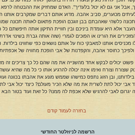
 איתך, אבל אני גם לא יכול בלעדיך". האדם שמחזיק את ההבטחה לרפא
לעיתים מכוערים, סביב אהבה. מדוע אותם דברים שמקרבים אותנו 
כונה כלשהי שאהבתם בבן זוגכם הופכת פתאום לאותה תכונה שמוצ
ר אלא היא עומדת ביניכם ובין חוויית התיקון אותה חיפשתם כל ח
המזכירים את הורינו או הפוכים לגמרי (שזה אותה גברת בשינוי אדרת
ו מכניסים אותנו למאבקי כוח על אותם נושאים כפי שחווינו בילדות
פיכך כחוסר אהבה, והקפדנות של אבי הופכת מחוויה של אכפתיות ו
נם פשוט יכולים לבקש אחד מהשנייה את מה שהם כל כך צריכים זה מז
צורח וצורח ואימו אינה יכולה להרגיע אותו כי כל מה שהיא עושה בר
בילדותנו, ובן הזוג נתפס כמישהו שממש מונע את אהבתו בכוונה ועו
צד אבי יכול לתת לשרית את מה שלא הכיר מעולם? כיצד יכול אבי 
ה יגרום לאבי להרגיש שלא אכפת לה ממנו? כל זאת ועוד בטור הבא ב
בחזרה לעמוד קודם
הרשמה לניוזלטר החודשי