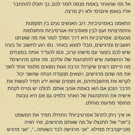
אל מה שהאחר באמת מנסה לומר לכם, כך תוכלו להתחבר
אליו באופן אינטימי ולא רק מרצה.
התאמנו באסרטיביות. רוב האנשים נעים בין תוקפנות
והתפרצויות זעם לבין פאסיביות-אגרסיביות והתעלמות
מכעסים. אסרטיביות היא דרך המלך לומר את מה שאנחנו
חושבים ומרגישים, מבלי לפגוע באחר. נסו רגע לחשוב על בעיה
שיש לכם בקשר עם מישהו קרוב, ונסו להגדיר אותה במונחים
של ההשפעה שיש להתנהגות שלו עליכם. מה אתם מרגישים?
מה הייתם רוצים שיקרה? הרבה זוגות נמנעים מלומר אחד לשני
את מה שהם מרגישים, ויוצאים מנקודת הנחה שהשני יכול
לקרוא את מחשבותיהם, או מצפים שהוא ידע תמיד לעשות את
הדבר הנכון אם הוא באמת אוהב אותם. לכולנו יש נטייה לקחת
אישית את ההתנהגות של האחר כלפינו גם אם היא נובעת
מחוסר מודעות מוחלט.
אז איך ניתן לתרגל אסרטיביות? התחילו תמיד את המשפט
ב"אני" ואל תתנצלו על מה שאתם מרגישים, זוהי חוויה
סובייקטיבית ממילא. "אני מרגישה לבד כשאתה...", "אני מרגיש