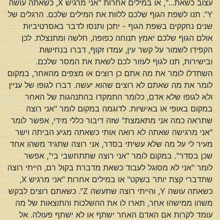
עצוב כשאת...", או במילים אחרות "אני מרגיש X, כשאתה עושה
Y". תנו לשפת הגוף שלכם ללוות את המילים שלכם. הרגלים של
שנים נחקקים בשפת הגוף - יתכן ותנסו לדבר באסרטיביות
אולם הגוף שלכם יאמץ תנוחה כפופה, חלשה ומתנצלת. לכן
הקפידו לשמור על קשר עין, עמדו זקוף, דברו בנחישות
ובישירות, תנו לגוף לעזור לכם לשאת את המסר שלכם.
השתדלו לומר את מה אתם כן רוצים או מצפים מהאחר, במקום
לומר את מה שאתם לא רוצים שהוא יעשה. דברו לגופו של עניין
ולא לגופו שלא אדם, כלומר התמקדו בהתנהגות של האחר
במקום באופי או באישיות. לדוגמה במקום לומר "אני רוצה
שתראה כמה אני מתאמצת" שזה דיבור כללי מידי, אפשר לומר
"אני מרגישה שאתה לא רואה אותי כשאתה מגיע הביתה וישר
מעיר לי על מה שלא עשיתי בסדר, אני רוצה שתגיד משהו אחד
שכן בסדר". במקום לומר "אני רוצה שתתחשבי בי", אפשר
לומר "אני לא מסוגל לעבוד כשאת מדברת בקול רם, הייתי רוצה
שתדברי קצת יותר בשקט" או במילים אחרות "אני מרגיש X,
כשאתה עושה Y, והייתי רוצה שתעשה Z". כשאתם רוצים לבקש
משהו ממישהו אחר, תארו לו את ההשלכות והתוצאות של מה
עומד לקרות אם האדם האחר ישתף או לא ישתף פעולה. אל