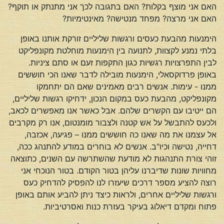
האם אני מוצף בקלות? האם בתגובה לכך אני מתנתק או תוקף?
האם אני מרצה? מפחד מנטישה? מאינטימיות?
הימנעות מהבעת כעסים ורגשות שליליים זורקת אותנו באופן
בלתי נמנע לקצוות, לתנועה בין הימנעות מוחלטת מקונפליקט
לבין התפרצויות רגשיות כגון התקפות זעם או סתם ציניות.
באופן פרדוקסאלי, הימנעות מובילה לדבר שאנו הכי חוששים
ממנו - עימות. אנשים רבים מאמינים שאם הם יתחמקו
מקונפליקט, מהבעת כעס במקום הנכון, ידחיקו רגשות שליליים,
הם ייטיבו עם הקשרים שלהם. אבל כאשר אנו מאפשרים לכאב,
ולכעס להתבשל על אש קטנה ולצבור מומנטום, אנו רק מקרבים
אל עצמנו את מה שאנו כה חוששים ממנו – פגיעה, אכזבה,
דחייה, נטישה וכיו"ב. אנשים לא בוחרים במודע להתנהג ככה,
זוהי צורת התנהגות לא מודעת שהשתרשה עם השנים, כתוצאה
מחוויות שונות שדיברנו עליהן בטור הקודם. בטור הנוכחי אני
רוצה להציע מספר דרכים שיעזרו לנו להפסיק להדחיק כעס
ורגשות שליליים אחרים, ולראות כיצד ניתן להביע אותם באופן
פתוח ומקדם דיאלוג בעיקר בעזרת כנות ואסרטיביות.