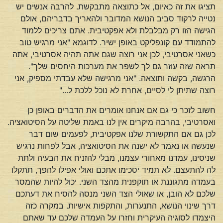
תציגו את זה כאיום, אל כתוצאה מתבקשת. להרבה אנשים יש
נטייה לרקוד סביב הנושא המדובר ולהאריך בדבריהם, אולם
הגישה הזו רק מבלבלת ולא אפקטיבית. אתם צריכים ללמוד
להתמודד עם קונפליקט באופן ישיר. לדוגמא "אני מרגיש טוב
כשאני אסרטיבי, לכן אני רוצה שגם אתה תהיה אסרטיבי, אתה
תראה שזה עוזר גם לך לשפר את מערכות היחסים שלך".
הרגשה, בקשה ותוצאה. "אני מרגישה שלא עבדתי מספיק, אני
רוצה שתיתן לי לסיים, אחרת לא נוכל ללכת ל..."
חשוב לזכר כי גם אם אנחנו אומרים את הדברים באופן כן
ואסרטיבי, בהרבה מיקרים אין לנו באמת שליטה על הסיטואציה.
לכן גם אם התקשורת שלנו אפקטיבית, לפעמים שום דבר
שנעשה או נאמר לא ישנה את הסיטואציה, אבל לפחות נרגיש
שניסינו, עמדנו מאחורי עצמנו, מבלי להזניח את הבעיה ולתת
לה להתעצם. לא תמיד יסכימו אתכם ואולי אפילו להפך, תתקלו
בעמדה מתגוננת או תוקפנית מהצד השני. יכול להיות שהמסר
שלכם לא הובן, או שאולי הצד השני מנסה להסיח את דעתכם
דרך שינוי הנושא, התנערות, והתקפות אישיות. במקרה כזה
היצמדו לסוגיה העיקרית וחזרו על העמדה שלכם עד שאתם