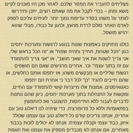
מצליחים להעביר את המסר שלכם. לאחר מכן היו מוכנים לקיים
משא ומתן – בכדי לקבל את מה שאתם רוצים, יתכן ותידרשו
לוותר על משהו בסדר עדיפות נמוך יותר. לעיתים עליכם לספק
לאדם האחר סולם לרדת מהעץ, ולהגן על כבודו, מבלי שהוא
ירגיש מושפל.
כולנו מחזיקים באמונות שונות בנוגע לרגשות ומערכות יחסים
כגון "הכל שטויות, תחייך ותהיה שמח" או "זה הכל בראש שלי,
אני צריך לשנות את איך שאני חושב", או "אני צריך להתמודד
עם זה בתוך עצמי" וכו’. אחרים מרגישים שאם הם חושפים
רגשות שליליים או מבקשים משהו, אז יתפסו אותם כחלשים, או
שהם חייבים להגיד "כן" לכל דבר כי אחרת הם יתפסו
כאגואיסטים. אמונות אלו מייצרות קושי להתמודד עם החיים,
ומקשות על התנהלות בתוך מערכות יחסים, כיוון שהם נותנות
לדברים לעבור ללא התייחסות, להצטבר ואז להתפוצץ
בפתאומיות וללא כל פרופורציה. כדי שיהיה לנו דיאלוג טוב עם
אחרים, אנחנו צריכים קודם כל דיאלוג טוב עם עצמנו שכולל
איזון, כבוד עצמי וקבלה עצמית. אנחנו לא יכולים לזכות בכבוד
מאחרים, אם אנחנו לא מכבדים מספיק את עצמנו ואת האמת