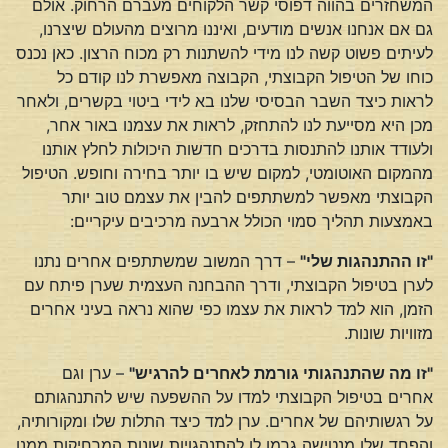
המשחזרים בהווה דפוסי קשר הלקוחים מעברם הרחוק. אולם
גם אם אנחנו אנשים מודעים, ואיננו מרוצים מהעולם שיצרנו,
לעיתים פשוט קשה לנו מידי להשתנות רק מכוח הרצון. כאן נכנס
כוחו של הטיפול הקבוצתי, הקבוצה מאפשרת לנו קודם כל
לראות כיצד השבר הבסיסי שלנו בא לידי ביטוי בקשרים, ולאחר
מכן היא מסייעת לנו להתחזק, לראות את עצמנו באור אחר,
ולעודד אותנו להתנסות בדרכים חדשות היכולות לחלץ אותנו
מהמקום האוטומטי, למקום שיש בו יותר בחירה וחופש. הטיפול
הקבוצתי מאפשר למשתתפים להבין את עצמם טוב יותר
באמצעות תהליך סמוי הכולל ארבעה מרכיבים עיקריים:
"זו ההתנהגות שלי"
– דרך המשוב שמשתתפים אחרים נתנו
לערן בטיפול הקבוצתי, ודרך ההבחנה העצמית שערן פיתח עם
הזמן, הוא למד לראות את עצמו כפי שהוא נראה בעיני אחרים
מזוויות שונות.
"זו מה שהתנהגותי גורמת לאחרים להרגיש"
– ערן וגם
אחרים בטיפול הקבוצתי למדו על ההשפעה שיש להתנהגותם
על רגשותיהם של אחרים. ערן למד כיצד התלות שלו ומקורותיה,
והפחד שלו מנטישה גרמו לו להתנהגויות שונות המרחיקות ממנו