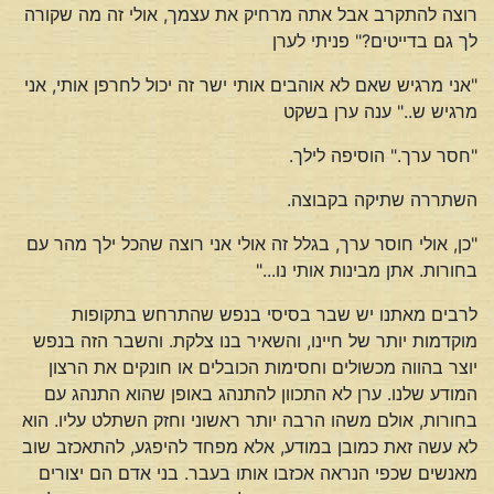
רוצה להתקרב אבל אתה מרחיק את עצמך, אולי זה מה שקורה
לך גם בדייטים?" פניתי לערן
"אני מרגיש שאם לא אוהבים אותי ישר זה יכול לחרפן אותי, אני
מרגיש ש.." ענה ערן בשקט
"חסר ערך." הוסיפה לילך.
השתררה שתיקה בקבוצה.
"כן, אולי חוסר ערך, בגלל זה אולי אני רוצה שהכל ילך מהר עם
בחורות. אתן מבינות אותי נו..."
לרבים מאתנו יש שבר בסיסי בנפש שהתרחש בתקופות
מוקדמות יותר של חיינו, והשאיר בנו צלקת. והשבר הזה בנפש
יוצר בהווה מכשולים וחסימות הכובלים או חונקים את הרצון
המודע שלנו. ערן לא התכוון להתנהג באופן שהוא התנהג עם
בחורות, אולם משהו הרבה יותר ראשוני וחזק השתלט עליו. הוא
לא עשה זאת כמובן במודע, אלא מפחד להיפגע, להתאכזב שוב
מאנשים שכפי הנראה אכזבו אותו בעבר. בני אדם הם יצורים