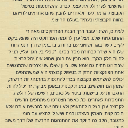
ושהשינוי לא יחולל את עצמו לבדו. ההשתתפות בטיפול
הקבוצתי גרמה לערן ולאחרים להבין שהם אחראים לחייהם
בהווה הקבוצתי ובעתיד בעולם החיצוני.
לעיתים, השינוי עובר דרך הבנת הפרדוקסים מאחורי
ההתנהגויות שלנו. אצל ערן לדוגמה הפרדוקס היה שהוא ביקש
לקיים קשר בוגר ושוויוני עם בחורה, בו בזמן שדרך הנמהרות
שלו הוא שידר לבחורה מסר בסגנון "טפלי בי, הגני עליי, תני לי
להיות חלק ממך". הוא הבין עם הזמן שהוא אינו יכול לרצות
שבת זוגו תהיה גם אמא שלו, כיוון שאלו שני צרכים שמתנגשים.
אחת הפונקציות החזקות בטיפול קבוצתי היא שמשתתפים
יכולים להשתמש בקבוצה בכדי להתנסות בהתנהגויות חדשות,
שמהן הם חוששים, במנות קטנות ובאופן מבוקר. זה יכול להיות
התגברות על ביישנות, ביטוי של כעסים, חשיפה של חולשה,
התמסרות לאחרים וכו’. כאשר הצטרפו משתתפים חדשים
לקבוצה ערן הצליח להתאפק ולא ניסה ישר להרשים אותם אלא
חיכה קצת, האמין בעצמו ובמה שיש לו להציע עם הזמן.
כתגובה, הקבוצה חיזקה את ההתנהגות החדשה שלו דרך משוב
חיובי.