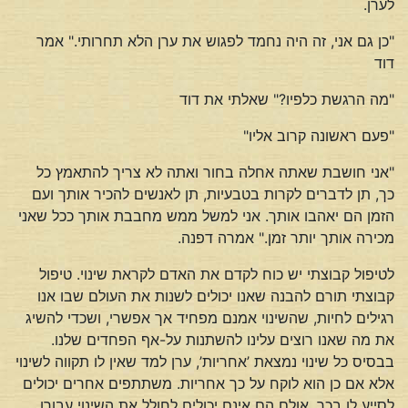
לערן.
"כן גם אני, זה היה נחמד לפגוש את ערן הלא תחרותי." אמר
דוד
"מה הרגשת כלפיו?" שאלתי את דוד
"פעם ראשונה קרוב אליו"
"אני חושבת שאתה אחלה בחור ואתה לא צריך להתאמץ כל
כך, תן לדברים לקרות בטבעיות, תן לאנשים להכיר אותך ועם
הזמן הם יאהבו אותך. אני למשל ממש מחבבת אותך ככל שאני
מכירה אותך יותר זמן." אמרה דפנה.
לטיפול קבוצתי יש כוח לקדם את האדם לקראת שינוי. טיפול
קבוצתי תורם להבנה שאנו יכולים לשנות את העולם שבו אנו
רגילים לחיות, שהשינוי אמנם מפחיד אך אפשרי, ושכדי להשיג
את מה שאנו רוצים עלינו להשתנות על-אף הפחדים שלנו.
בבסיס כל שינוי נמצאת ’אחריות’, ערן למד שאין לו תקווה לשינוי
אלא אם כן הוא לוקח על כך אחריות. משתתפים אחרים יכולים
לסייע לו בכך, אולם הם אינם יכולים לחולל את השינוי עבורו,