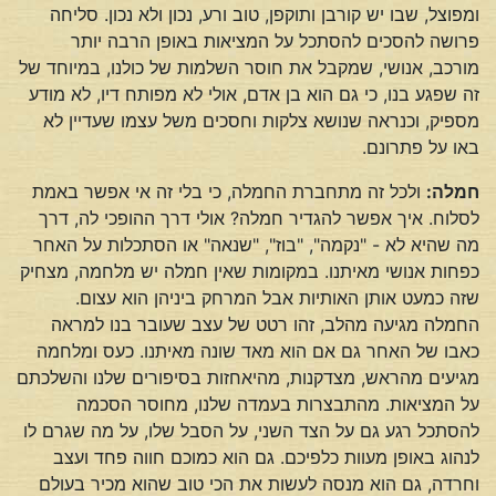
ומפוצל, שבו יש קורבן ותוקפן, טוב ורע, נכון ולא נכון. סליחה
פרושה להסכים להסתכל על המציאות באופן הרבה יותר
מורכב, אנושי, שמקבל את חוסר השלמות של כולנו, במיוחד של
זה שפגע בנו, כי גם הוא בן אדם, אולי לא מפותח דיו, לא מודע
מספיק, וכנראה שנושא צלקות וחסכים משל עצמו שעדיין לא
באו על פתרונם.
חמלה:
ולכל זה מתחברת החמלה, כי בלי זה אי אפשר באמת
לסלוח. איך אפשר להגדיר חמלה? אולי דרך ההופכי לה, דרך
מה שהיא לא - "נקמה", "בוז", "שנאה" או הסתכלות על האחר
כפחות אנושי מאיתנו. במקומות שאין חמלה יש מלחמה, מצחיק
שזה כמעט אותן האותיות אבל המרחק ביניהן הוא עצום.
החמלה מגיעה מהלב, זהו רטט של עצב שעובר בנו למראה
כאבו של האחר גם אם הוא מאד שונה מאיתנו. כעס ומלחמה
מגיעים מהראש, מצדקנות, מהיאחזות בסיפורים שלנו והשלכתם
על המציאות. מהתבצרות בעמדה שלנו, מחוסר הסכמה
להסתכל רגע גם על הצד השני, על הסבל שלו, על מה שגרם לו
לנהוג באופן מעוות כלפיכם. גם הוא כמוכם חווה פחד ועצב
וחרדה, גם הוא מנסה לעשות את הכי טוב שהוא מכיר בעולם