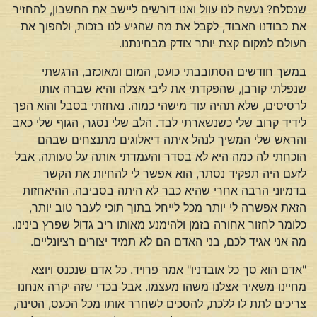
שנסלח? נעשה לנו עוול ואנו דורשים ליישב את החשבון, להחזיר
את כבודנו האבוד, לקבל את מה שהגיע לנו בזכות, ולהפוך את
העולם למקום קצת יותר צודק מבחינתנו.
במשך חודשים הסתובבתי כועס, המום ומאוכזב, הרגשתי
שנפלתי קורבן, שהפקדתי את ליבי אצלה והיא שברה אותו
לרסיסים, שלא תהיה עוד מישהי כמוה. נאחזתי בסבל והוא הפך
לידיד קרוב שלי כשנשארתי לבד. הלב שלי נסגר, הגוף שלי כאב
והראש שלי המשיך לנהל איתה דיאלוגים מתנצחים שבהם
הוכחתי לה כמה היא לא בסדר והעמדתי אותה על טעותה. אבל
לזעם היה תפקיד נסתר, הוא אפשר לי להחיות את הקשר
בדמיוני הרבה אחרי שהיא כבר לא היתה בסביבה. ההיאחזות
הזאת אפשרה לי יותר מכל לייחל בתוך תוכי לעבר טוב יותר,
כלומר לחזור אחורה בזמן ולהימנע מאותו ריב גדול שפרץ בינינו.
מה אני אגיד לכם, בני האדם הם לא תמיד יצורים רציונליים.
"אדם הוא סך כל אובדניו" אמר פרויד. כל אדם שנכנס ויוצא
מחיינו משאיר אצלנו משהו מעצמו. אבל בכדי שזה יקרה אנחנו
צריכים לתת לו ללכת, להסכים לשחרר אותו מכל הכעס, הטינה,