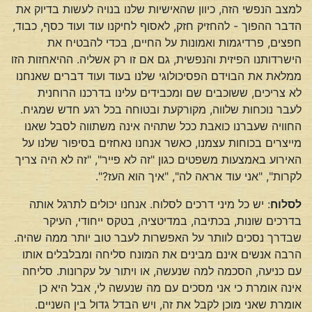
למצב הנפשי הזה, כיוון שהאישיות שלנו בנויה לעשות בדיוק את
הדבר ההפוך - להחזיק חזק, לאסוף לחיקנו עוד ועוד כסף, כבוד,
חפצים, פרדיגמות ואמונות על החיים, בכדי להבטיח את
הישרדותנו הפיזית והנפשית, גם אם זו רק אשליה. ההיאחזות הזו
ממלאת את הבוידם הפסיכולוגי שלנו בעוד ועוד דברים שאנחנו
לא צריכים, ששוכבים שם ומכבידים עלינו בדרכנו הרוחנית
לעבר נוכחות שלווה, מקורקעת ובטוחה בכל רגע חדש שמגיח.
החוויה שעברנו כואבת ככל שתהיה אינה משתווה לסבל שאנו
מייצרים בכוחות עצמנו, כאשר אנחנו נאחזים בסיפור שלנו על
האירוע באמצעות משפטים כגון "זה לא פייר", "זה לא היה צריך
לקרות", "אני עוד אראה לה", "איך הוא העז?".
לסלוח
: יש כל מיני דרכים לסלוח. אנחנו יכולים לתרגל אותה
בדרכים שונות, בכתיבה, במדיטציה, בטקס ייחודי, העיקר
שבדרך נסכים לוותר על האפשרות לעבר טוב יותר ממה שהיה.
הרבה אנשים אינם מבינים את המונח סליחה ומבלבלים אותו
עם כניעה, הסכמה למה שנעשה, או ויתור על עקרונות. סליחה
אינה אומרת כי אני מסכים עם מה שנעשה לי, אבל היא כן
אומרת שאני מוכן לקבל את זה, ויש הבדל גדול בין השניים.