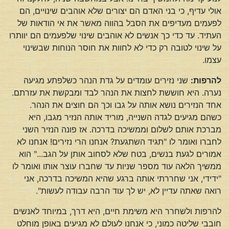
אולי עדיף, כי בני האדם הם יצורים שלא אוהבים שינויים, הם
לפעמים מעדיפים את הסבל בהווה מאשר את אי הודאות של
העתיד. עד כדי כך אנשים לא אוהבים שינוי שלפעמים הם יוותרו
על שינוי לטובה רק כדי לא לחוות את חוסר הנוחות שבשינוי
עצמו.
להרפות:
שני נזירים עומדים על גדת הנהר כשלפתע מגיעה
נערה. היא חוששת לחצות את הנהר לבד ומבקשת את עזרתם.
אחד הנזירים נושא אותה על גבו וכך הם חוצים את הנהר.
כשהם מגיעים לגדה השנייה, מוריד אותה הנזיר מגבו, היא
מברכת אותם לשלום וממשיכה בדרכה. אז פונה הנזיר השני
לחברו ואומר לו "תגיד השתגעת? אנחנו הרי נזירים! אנחנו לא
אמורים לגעת בנשים, בטח שלא לסחוב אותן על הגב..." הוא
ממשיך הלאה עוד מספר שניות עד שחברו עוצר אותו ואומר לו
"ידידי, אני שחררתי אותה ברגע שהיא המשיכה בדרכה, אני
רואה שאתה עדיין לא, יש לך עוד הרבה עבודה לעשות".
להרפות ולשחרר היא משימת חיים, היא דרך, במיוחד לאנשים
חובבי שליטה כמוני, כי אנחנו לעולם לא מגיעים באופן מוחלט