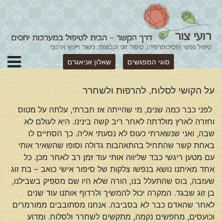
סוגי המפגשים
שאלון אניאגרם
על הקושי לסלוח, להרפות ולשחרר
לפני כבר כמה שנים, מי שהייתה אז חברתי, עלתה על מטוס
וחזרה לארץ מולדתה לאחר ריב קשה בינינו. היא לעולם לא
שבה, ואני שנשארתי כעוס לא נסעתי אליה. כך הסתיים לו
באחת קשר שהתחיל בהתאהבות גדולה וסופו שהשאיר אותי
עם מטען ריגשי כבד שליווה אותי עוד זמן רב לאחר מכן. כל
אחד מאיתנו נושא בנפשו צלקות של סיפור אישי כואב – בת זוג
שעזבה, בוס שהתעלל בנו, הורה שלא היו שם מספיק בשבילנו,
בן זוג שבגד. המקרה יכול להמשיך ולרדוף אותנו עוד שנים
לאחר שהאדם כבר לא בסביבה. אנחנו מסתובבים ממורמרים
וכועסים, מחפשים נקמה, מתקשים לשחרר ולסלוח. ומדוע