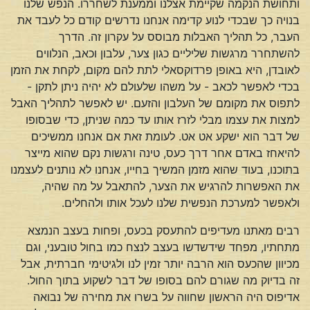
ותחושת הנקמה שקיימת אצלנו וממענת לשחררו. הנפש שלנו
בנויה כך שבכדי לנוע קדימה אנחנו נדרשים קודם כל לעבד את
העבר, כל תהליך האבלות מבוסס על עקרון זה. הדרך
להשתחרר מרגשות שליליים כגון צער, עלבון וכאב, הנלווים
לאובדן, היא באופן פרדוקסאלי לתת להם מקום, לקחת את הזמן
בכדי לאפשר לכאב - על משהו שלעולם לא יהיה ניתן לתקן -
לתפוס את מקומם של העלבון והזעם. יש לאפשר לתהליך האבל
למצות את עצמו מבלי לזרז אותו עד כמה שניתן, כדי שבסופו
של דבר הוא ישקע אט אט. לעומת זאת אם אנחנו ממשיכים
להיאחז באדם אחר דרך כעס, טינה ורגשות נקם שהוא מייצר
בתוכנו, בעוד שהוא מזמן המשיך בחייו, אנחנו לא נותנים לעצמנו
את האפשרות להרגיש את הצער, להתאבל על מה שהיה,
ולאפשר למערכת הנפשית שלנו לעכל אותו ולהחלים.
רבים מאתנו מעדיפים להתעסק בכעס, ופחות בעצב הנמצא
מתחתיו, מפחד שידשדשו בעצב לנצח כמו בחול טובעני, וגם
מכיוון שהכעס הוא הרבה יותר זמין לנו ולגיטימי חברתית, אבל
זה בדיוק מה שגורם להם בסופו של דבר לשקוע בתוך החול.
אדיפוס היה הראשון שחווה על בשרו את מחירה של נבואה