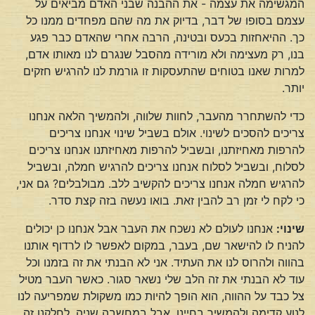
המגשימה את עצמה - את ההבנה שבני האדם מביאים על
עצמם בסופו של דבר, בדיוק את מה שהם מפחדים ממנו כל
כך. ההיאחזות בכעס ובטינה, הרבה אחרי שהאדם כבר פגע
בנו, רק מעצימה ולא מורידה מהסבל שנגרם לנו מאותו אדם,
למרות שאנו בטוחים שהתעסקות זו גורמת לנו להרגיש חזקים
יותר.
כדי להשתחרר מהעבר, לחוות שלווה, ולהמשיך הלאה אנחנו
צריכים להסכים לשינוי. אולם בשביל שינוי אנחנו צריכים
להרפות מאחיזתנו, ובשביל להרפות מאחיזתנו אנחנו צריכים
לסלוח, ובשביל לסלוח אנחנו צריכים להרגיש חמלה, ובשביל
להרגיש חמלה אנחנו צריכים להקשיב ללב. מבולבלים? גם אני,
כי לקח לי זמן רב להבין זאת. בואו נעשה בזה קצת סדר.
שינוי:
אנחנו לעולם לא נשכח את העבר אבל אנחנו כן יכולים
להניח לו להישאר שם, בעבר, במקום לאפשר לו לרדוף אותנו
בהווה ולהרוס לנו את העתיד. אני לא הבנתי את זה בזמנו וכל
עוד לא הבנתי את זה הלב שלי נשאר סגור. כאשר העבר מטיל
צל כבד על ההווה, הוא הופך להיות כמו משקולת שמפריעה לנו
לנוע קדימה ולהמשיך בחיינו. אבל במחשבה שניה, לחלקנו זה