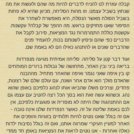
קבלה עוזרת לנו להניח לדברים להיות מה שהם ולעשות את מה
שנחוץ בשביל עצמנו. וזו מהות הסליחה, מכיוון שהיא לא פחות
בשביל הסולח מאשר הנסלח, היא מאפשרת לשחרר את
הסיפור שאנו מחזיקים בראש. מה ההפך של קבלה? עקשנות.
עקשנות כוללת התמרמרות נגד המציאות, סירוב לקבל את
הדברים כפי שהם וניסיון לשנותם בכוח, להעמיד פנים
שהדברים שונים או להתנהג כאילו הם לא באמת שם.
ועוד דבר קטן על סליחה. סליחה אמיתית מגיעה מנפרדות
בריאה ביני ובין האחר, מתחושה של גבולות ברורים המותחים
קו בין איפה שאני נגמר ואיפה שהאחר מתחיל. מההבנה
שהאדם מולך הוא אדם אחר ושונה, עם עולם שלם של רצונות,
פחדים, וצרכים משלו שהביאו אותו לנהוג כלפיכם באופן שהוא
נהג. וכשהוא עשה זאת הוא בסך הכל רצה להטיב עם עצמו גם
אם ההתנהגות שלו היתה לא מוסרית או פוגענית כלפיכם, אין
לכם באמת שליטה על זה. כאשר הנפרדות שלנו אינה טובה -
אם זה בגלל שאנו נוטים להיות תלותיים בזוגיות והופכים את
האחר למעיין העיקרי שמרווה אותנו, ואם זה בגלל נסיבות ילדות
כאלה ואחרות - אנו נוטים לראות את המציאות באופן חד ממדי