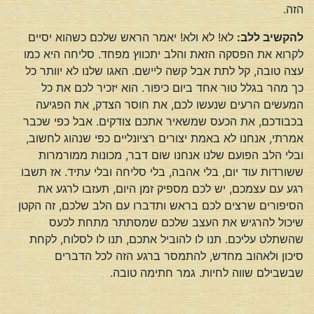
הזה.
להקשיב ללב:
לא! לא ולא! יאמר הראש שלכם כשהוא יסיים
לקרוא את הפסקה הזאת והלב יתכווץ מפחד. סליחה היא כמו
עצה טובה, קל לתת אבל קשה ליישם. האגו שלנו לא יוותר כל
כך מהר בגלל טור אחד ביום כיפור. הוא יזכיר לכם את כל
המעשים הרעים שנעשו לכם, את חוסר הצדק, את הפגיעה
בכבודכם, את הכעס שמשאיר אתכם צודקים. אבל כפי שכבר
אמרתי, אנחנו לא באמת יצורים רציונליים כפי שנהוג לחשוב,
ובלי הלב הפועם שלנו אנחנו שום דבר, מכונות ממורמרות
ששורדות עוד יום, בלי אהבה, בלי סליחה ובלי עתיד. אז תשבו
רגע עם עצמכם, יש לכם מספיק זמן היום, תעזבו לרגע את
הסיפורים שרצים לכם בראש ותדברו עם הלב שלכם, זה הקטן
שיכול להרגיש את העצב שלכם שמסתתר מתחת לכעס
שהשתלט עליכם. תנו לו להוביל אתכם, תנו לו לסלוח, לקחת
סיכון ולאהוב מחדש, להתמסר ברגע הזה לכל הדברים
שבשבילם שווה לחיות. גמר חתימה טובה.