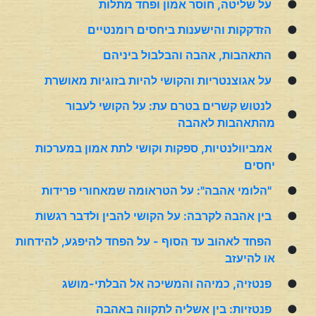
●
על שליטה, חוסר אמון ופחד מתלות
●
הזדקקות והישענות ביחסים רומנטיים
●
התאהבות, אהבה והבלבול ביניהם
●
על אגוצנטריות והקושי להיות בזוגיות מאושרת
לנטוש קשרים בטרם עת: על הקושי לעבור
●
מהתאהבות לאהבה
אמביוולנטיות, ספקות וקושי לתת אמון במערכות
●
יחסים
●
"הלומי אהבה": על הטראומה שמאחורי פרידות
●
בין אהבה לקרבה: על הקושי להבין ולדבר רגשות
הפחד לאהוב עד הסוף - על הפחד להיפגע, להידחות
●
או להיעזב
●
פנטזיה, כמיהה והמשיכה אל הבלתי-מושג
●
פנטזיות: בין אשליה לתקווה באהבה