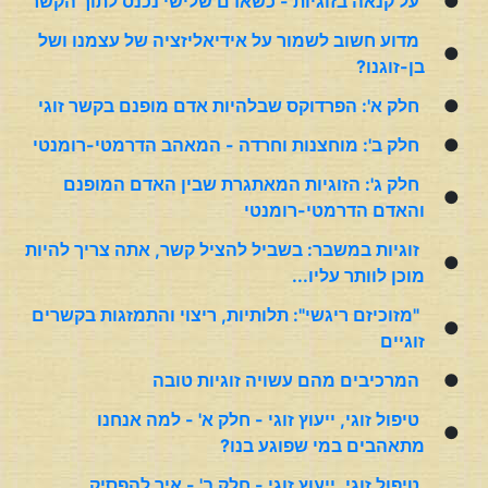
●
על קנאה בזוגיות
- כשאדם שלישי נכנס לתוך הקשר
מדוע חשוב לשמור על אידיאליזציה של עצמנו ושל
●
בן-זוגנו?
●
חלק א': הפרדוקס שבלהיות אדם מופנם בקשר זוגי
●
חלק ב': מוחצנות וחרדה - המאהב הדרמטי-רומנטי
חלק ג': הזוגיות המאתגרת שבין האדם המופנם
●
והאדם הדרמטי-רומנטי
זוגיות במשבר: בשביל להציל קשר, אתה צריך להיות
●
מוכן לוותר עליו...
"מזוכיזם ריגשי": תלותיות, ריצוי והתמזגות בקשרים
●
זוגיים
●
המרכיבים מהם עשויה זוגיות טובה
טיפול זוגי, ייעוץ זוגי - חלק א' - למה אנחנו
●
מתאהבים במי שפוגע בנו?
טיפול זוגי, ייעוץ זוגי - חלק ב' - איך להפסיק