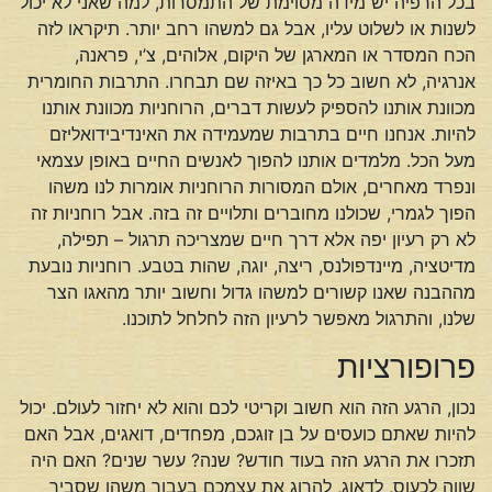
בכל הרפיה יש מידה מסוימת של התמסרות, למה שאני לא יכול
לשנות או לשלוט עליו, אבל גם למשהו רחב יותר. תיקראו לזה
הכח המסדר או המארגן של היקום, אלוהים, צ’י, פראנה,
אנרגיה, לא חשוב כל כך באיזה שם תבחרו. התרבות החומרית
מכוונת אותנו להספיק לעשות דברים, הרוחניות מכוונת אותנו
להיות. אנחנו חיים בתרבות שמעמידה את האינדיבידואליזם
מעל הכל. מלמדים אותנו להפוך לאנשים החיים באופן עצמאי
ונפרד מאחרים, אולם המסורות הרוחניות אומרות לנו משהו
הפוך לגמרי, שכולנו מחוברים ותלויים זה בזה. אבל רוחניות זה
לא רק רעיון יפה אלא דרך חיים שמצריכה תרגול – תפילה,
מדיטציה, מיינדפולנס, ריצה, יוגה, שהות בטבע. רוחניות נובעת
מההבנה שאנו קשורים למשהו גדול וחשוב יותר מהאגו הצר
שלנו, והתרגול מאפשר לרעיון הזה לחלחל לתוכנו.
פרופורציות
נכון, הרגע הזה הוא חשוב וקריטי לכם והוא לא יחזור לעולם. יכול
להיות שאתם כועסים על בן זוגכם, מפחדים, דואגים, אבל האם
תזכרו את הרגע הזה בעוד חודש? שנה? עשר שנים? האם היה
שווה לכעוס, לדאוג, להרוג את עצמכם בעבור משהו שסביר