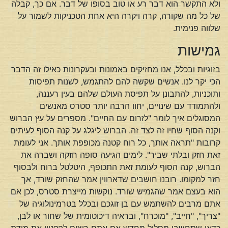
ולא התקשר הוא דבר רע או טוב בסופו של דבר. אם כך, קבלה
של כל מה שקורה, קרה ויקרה היא אחת הטכניקות לשמור על
שלווה פנימית.
גמישות
בזוגיות ובכלל, אנו מחזיקים באמונות ובעקרונות כאילו זה הדבר
הכי יקר לנו. אנשים שקשה להם להתגמש, לשנות תפיסות
ותוכניות, להתבונן על תפיסת העולם שלהם בעין רעננה,
ולהתמודד עם שינויים, יחוו הרבה יותר סטרס מאנשים
המסוגלים איך לומר "לזרום עם החיים". מספרים על עץ הברוש
וקנה הסוף שחיו זה לצד זה. הברוש ליגלג על קנה הסוף לעיתים
קרובות "תראה אותך, כל רוח קטנה מכופפת אותך. אני לעומת
זאת חזק ובלתי שביר". לימים הגיעה סופה חזקה ושברה את
הברוש, קנה הסוף לעומת זאת התכופף, היטלטל ברוח ולבסוף
חזר למקומו. רובנו חושבים שדארווין אמר שהחזק שורד, אך
הוא בעצם אמר שהגמיש שורד. נוקשות מייצרת סטרס, לכן אם
אתם מרבים להשתמש עם בן זוגכם ובכלל בטרמינולוגיה של
"צריך", "חייב", "מוכרח", ובראיה דיכוטומית של שחור או לבן,
כדאי שתחשבו מסלול מחדש אם אתם רוצים להקטין את מידת