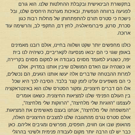
בתקשורת הבינאישית ובקבלת ההחלטות שלנו. הוא גורם
לפגיעה ברווחה הנפשית, ובאיכות מערכות היחסים שלנו, ובל
נישכח כי סטרס תורם להתפתחותן של מחלות רבות כגון
סכרת, סרטן, פיברומיאלגיה, לחץ דם, התקפי לב, והרשימה עוד
ארוכה.
כולנו מחפשים יותר שקט ושלווה בחיינו, אולם רובנו מאמינים
באופן שגוי כי הם יבואו מנסיעה לקאריביים, כשיהיה לנו בית
יפה, כשנגיע למעמד מסוים בעבודה או למקום מסוים בקריירה,
או כשנהיה עם האדם המושלם שיבין אותנו במדויק. אולם
למרות ההבטחה שדברים אלה יעשו אותנו רגועים, הם נכשלים,
כי הם משפיעים עלינו לזמן קצר בלבד. הסיבה לכך היא שכל
אלו הם דברים חיצוניים, ומקור הסטרס שלנו הוא באינטראקציה
בין העולם הפנימי שלנו למציאות החיצונית. כשאנו אומרים
לעצמנו "הזוגיות שלי מלחיצה", "הרווקות שלי מלחיצה",
"המשפחה שלי מלחיצה", אנחנו בעצם מאשימים את המציאות.
אולם סטרס נגרם מהתגובה שלנו למצבים החיצוניים האלה,
מהאופן שבו אנו חווים, תופסים, מפרשים ומגיבים אליהם. כאן
כבר יש לנו הרבה יותר מקום לעבודה פנימית ולשינוי בהרגלי