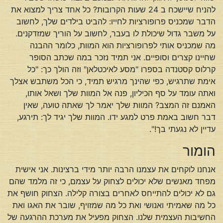
להניח שיישכח ב 24 שעות הקרובות? כל אחד צריך למצוא את
הדבר שמכניס פרופורציות לחייו: להביט בילדים שלך, לחשוב
על משבר גדול שיכולת לו בעבר, לחשוב על הוריך שמזדקנים.
מה שמכניס אותי לפרופורציות הוא המוות, כלומר ההבנה
שחיינו קצרים וסופיים. אני תמיד נזכר במה שכתב הסופר
קרלוס קסטנדה בספרו "מסע לאיכטלאן" וזה הולך כך: "כל
אימת שתרגיש, כפי שהינך מרגיש תמיד, כי הכל משתבש אצלך
ואתה עומד על סף הכיליון, פנה אל המוות שלך ושאל אותו,
האמנם זה המצב? המוות שלך יאמר לך שאתה טועה, שאין
דבר חשוב באמת פרט למגע ידו. המוות שלך יגיד לך: תירגע,
עדיין לא נגעתי בך!".
הומור
אנחנו לוקחים את עצמנו הרבה יותר מידי ברצינות. אני אישית
מפחד מאנשים שלא יכולים לצחוק על עצמם, כי זה מלמד שהם
גם לא יכולים להתייחס לאחרים בצורה קלילה. הצחוק חושף את
כל מה שאמיתי ואנושי ואת כל מה שמזויף, שובר את האגו ואת
החשיבות העצמית שלנו. הצחוק מפעיל את מערכת ההרגעה של