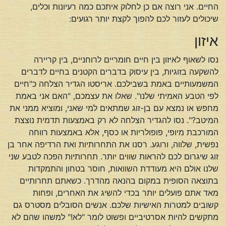
החיים. אני רוצה אם כן לחלוק איתכם כמה רעיונות וכלים,
שיכולים לעזור לכם להפוך לקצת יותר רגועים:
איזון
נסו לשאוף לאיזון בין חיים חומריים לרוחניים, בין קריירה
להשקעה בזוגיות, בין עיסוק בדברים הקטנים בחיים לדברים
המשמעותיים באמת בשבילכם. אריסטו הגדיר הצלחה כ"חיים
לפי הטבע האמיתי שלנו". שאלו את עצמכם, "האם אני באמת
מחפש או נמצא עם בן-זוג שמתאים למי שאני, ומוציא ממני את
המיטב?". נסו להגדיר הצלחה לא רק באמצעות תדמית נוצצת
המורכבת מיופי, פופולריות או כסף, אלא באמצעות רווחה
נפשית, שלווה, ורוגע. רסנו את התחרותיות ואת הרדיפה אחר בן
זוג שיגרום לכם להראות שווים יותר. תחרותיות הפכה לטבע שני
שלנו אולם היא מעודדת השוואות, חוסר בטחון והתמקדות
בתוצאה הסופית במקום בהנאה מהדרך. כשאתם תחרותיים
מאד אתם פועלים יותר בכדי להשיג את האחרים, ופחות
קשובים למטרות האישיות שלכם. אנשים הסובלים מסטרס גם
מתקשים להיות אסרטיביים ופשוט לומר "לא!" למשהו שהם לא