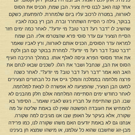
אחד קנה האב לבנו סייח צעיר. הבן שמח, הכניס את הסוס
לאורווה, במטרה לרכוב עליו ביום שלמחרת. להפתעתו, כשקם
בבוקר, גילה כי הסייח השתחרר וברח. הבן רץ בוכה לאביו
שהשיב לו "דבר רע? דבר טוב? מי יודע?". לאחר כמה ימים חזר
הסייח הצעיר עם עדר סוסי פרא שהצטרפו אליו. הבן שמח
למראה עדר הסוסים, הכניס אותם לאורווה, ורץ לאביו שאמר
"דבר טוב? דבר רע? מי יודע?". למחרת בבוקר קם הבן ולקח
את אחד מסוסי הפרא וניסה לאלף אותו. במהלך הרכיבה העיף
הסוס את הבן, שנחבל ושבר את רגלו. לשכנים שבאו לנחם את
האב הוא אמר "דבר רע? דבר טוב? מי יודע?". לאחר כשנה
פרצה מלחמה בממלכה והמלך גייס את כל הבחורים הצעירים
למעט הבן הצעיר, שהפציעה לא אפשרה לו לצאת למלחמה.
לאחר כחודש ימים הסתיימה המלחמה אולם חלק מהבנים לא
שבו. הבן שהתייפח על חבריו ניגש לאביו שאמר... הסיפור בא
להמחיש את העובדה הפשוטה שאין לנו באמת שליטה על מה
שקורה, אלא בעיקר על האופן שבו אנו מגיבים למה שקורה.
אנחנו גם לא באמת יודעים האם משהו שקורה לנו, כמו פרידה
מבן-זוג שחשבנו שהוא כל עולמנו, או מישהו שמצא חן בעינינו