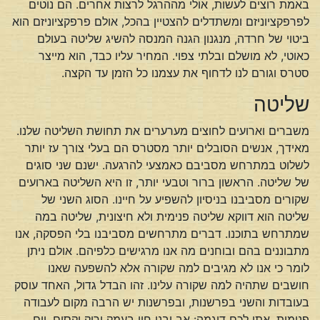
באמת רוצים לעשות, אולי מההרגל לרצות אחרים. הם נוטים
לפרפקציוניזם ומשתדלים להצטיין בהכל, אולם פרפקציוניזם הוא
ביטוי של חרדה, מנגנון הגנה המנסה להשיג שליטה בעולם
כאוטי, לא מושלם ובלתי צפוי. המחיר עליו כבד, הוא מייצר
סטרס וגורם לנו לדחוף את עצמנו כל הזמן עד הקצה.
שליטה
משברים וארועים לחוצים מערערים את תחושת השליטה שלנו.
מאידך, אנשים הסובלים יותר מסטרס הם בעלי צורך עז יותר
לשלוט במתרחש מסביבם כאמצעי להרגעה. ישנם שני סוגים
של שליטה. הראשון ברור וטבעי יותר, זו היא השליטה בארועים
שקורים מסביבנו בניסיון להשפיע על חיינו. הסוג השני של
שליטה הוא דווקא שליטה פנימית ולא חיצונית, שליטה במה
שמתרחש בתוכנו. דברים מתרחשים מסביבנו בלי הפסקה, אנו
מתבוננים בהם ובוחנים מה אנו מרגישים כלפיהם. אולם ניתן
לומר כי אנו לא מגיבים למה שקורה אלא להשפעה שאנו
חושבים שתהיה למה שקורה עלינו. זהו הבדל גדול, האחד עוסק
בעובדות והשני בפרשנות, ובפרשנות יש הרבה מקום לעבודה
פנימית. אתן לכם דוגמה: אב ובנו חיו בעמק ירוק וקסום. יום