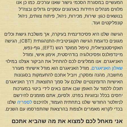
המעשיים במסגרת הסכמי גישור שאנו עורכים. כמו כן אנו
מלווים מנהלים ויחידות בארגונים עסקיים גדולים ובצה"ל
בנושאים כגון: שירות, מכירות, ניהול, פיתוח צוותים, ניהול
קונפליקטים ועוד.
הגישה שלנו היא פסיכודינמית בעיקרה, אך משלבת גישות וכלים
מגוונים כדוגמת הגישה הקוגניטיבית-התנהגותית (CBT), הגישה
האקזיסטנציאלית, טיפול ממוקד רגש (EFT), גוף-נפש,
מיינדפולנס ופסיכולוגיה בודהיסטית, אימון אישי, ומודל
האניאגרם. אנו ממליצים לכם להתחיל את הביקור אצלנו במילוי
שאלון האניאגרם
. מודל האניאגרם הוא מודל אישיותי מעורר
מחשבה, מהנה ומסקרן, ויוביל אתכם להתעמקות בסגנונות
האישיות הדומיננטיים שלכם על סמך התוצאות. דרך האניאגרם
תוכלו ללמוד על האופן שבו אתם באים לידי ביטוי במערכות
יחסים בכלל ובזוגיות בפרט. ולסיום, אתם מוזמנים להירשם
לניוזלטר החודשי שלנו בתחתית העמוד, ולהיכנס
לספריה
שלנו
בכדי לקרוא מאמרים ולצפות בהרצאות שהתפרסמו עם השנים.
אני מאחל לכם למצוא את מה שהביא אתכם