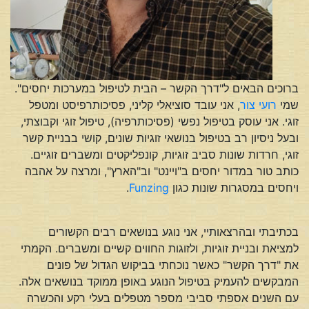
ברוכים הבאים ל"דרך הקשר – הבית לטיפול במערכות יחסים".
שמי
רועי צור
, אני עובד סוציאלי קליני, פסיכותרפיסט ומטפל
זוגי. אני עוסק בטיפול נפשי (פסיכותרפיה), טיפול זוגי וקבוצתי,
ובעל ניסיון רב בטיפול בנושאי זוגיות שונים, קושי בבניית קשר
זוגי, חרדות שונות סביב זוגיות, קונפליקטים ומשברים זוגיים.
כותב טור במדור יחסים ב"ויינט" וב"הארץ", ומרצה על אהבה
ויחסים במסגרות שונות כגון
Funzing
.
בכתיבתי ובהרצאותיי, אני נוגע בנושאים רבים הקשורים
למציאת ובניית זוגיות, ולזוגות החווים קשיים ומשברים. הקמתי
את "דרך הקשר" כאשר נוכחתי בביקוש הגדול של פונים
המבקשים להעמיק בטיפול הנוגע באופן ממוקד בנושאים אלה.
עם השנים אספתי סביבי מספר מטפלים בעלי רקע והכשרה